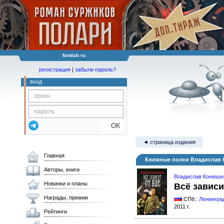
fantlab ru
регистрация
|
забыли пароль?
вход
OK
◄ страница издания
Главная
Книжные полки Владислав К
Авторы, книги
Владислав Конюше
Новинки и планы
Всё зависи
Награды, премии
СПб.:
Ленингра
2011 г.
Рейтинги