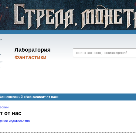
Лаборатория
Фантастики
онюшевский «Всё зависит от нас»
вский
т от нас
дское издательство