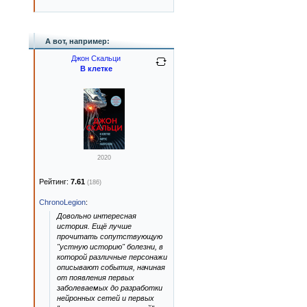
А вот, например:
Джон Скальци
В клетке
2020
Рейтинг:
7.61
(186)
ChronoLegion
:
Довольно интересная
история. Ещё лучше
прочитать сопутствующую
"устную историю" болезни, в
которой различные персонажи
описывают события, начиная
от появления первых
заболеваемых до разработки
нейронных сетей и первых