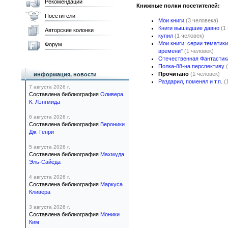
Рекомендации
Книжные полки посетителей:
Посетители
Мои книги
(3 человека)
Книги вышедшие давно
(1
Авторские колонки
купил
(1 человек)
Мои книги: серии тематик
Форум
времени"
(1 человек)
Отечественная Фантастик
Полка-88-на перспективу
Прочитано
(1 человек)
информация, новости
Раздарил, поменял и т.п.
(
7 августа 2026 г.
Составлена библиография
Оливера
К. Лэнгмида
6 августа 2026 г.
Составлена библиография
Вероники
Дж. Генри
5 августа 2026 г.
Составлена библиография
Махмуда
Эль-Сайеда
4 августа 2026 г.
Составлена библиография
Маркуса
Кливера
3 августа 2026 г.
Составлена библиография
Моники
Ким