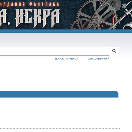
поиск по жанру
расширенный