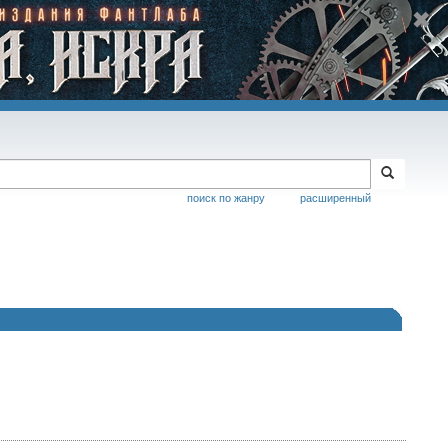
поиск по жанру
расширенный