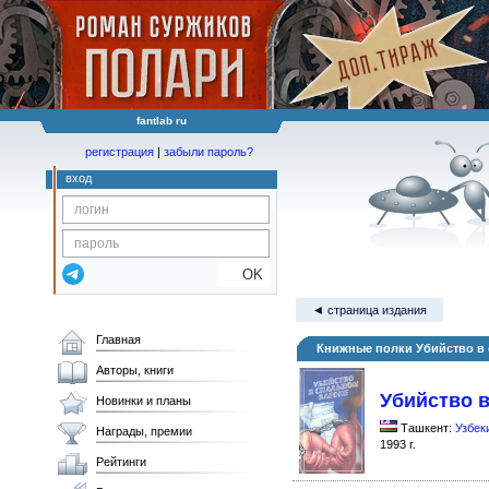
fantlab ru
регистрация
|
забыли пароль?
вход
OK
◄ страница издания
Главная
Книжные полки Убийство в
Авторы, книги
Убийство в
Новинки и планы
Ташкент:
Узбек
Награды, премии
1993 г.
Рейтинги