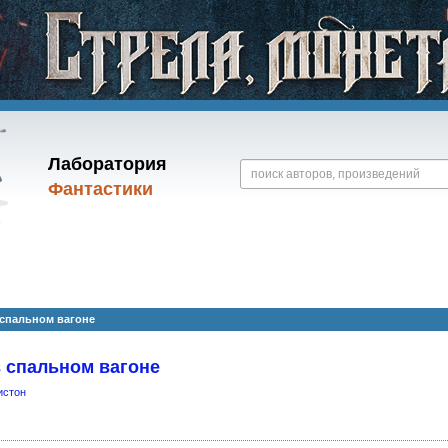
Лаборатория
Фантастики
 спальном вагоне
 спальном вагоне
истон