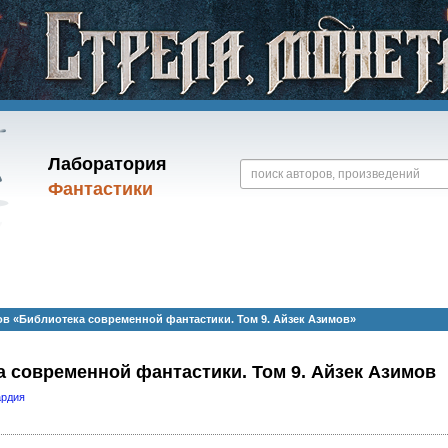
Лаборатория
Фантастики
в «Библиотека современной фантастики. Том 9. Айзек Азимов»
 современной фантастики. Том 9. Айзек Азимов
ардия