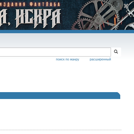
поиск по жанру
расширенный