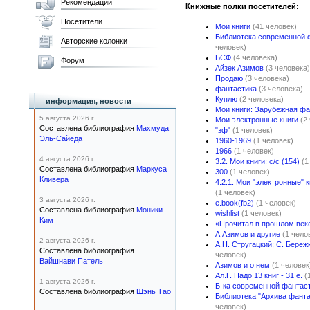
Рекомендации
Книжные полки посетителей:
Посетители
Мои книги
(41 человек)
Библиотека современной 
Авторские колонки
человек)
БСФ
(4 человека)
Форум
Айзек Азимов
(3 человека)
Продаю
(3 человека)
фантастика
(3 человека)
Куплю
(2 человека)
информация, новости
Мои книги: Зарубежная фа
5 августа 2026 г.
Мои электронные книги
(2
Составлена библиография
Махмуда
"зф"
(1 человек)
Эль-Сайеда
1960-1969
(1 человек)
1966
(1 человек)
4 августа 2026 г.
3.2. Мои книги: с/с (154)
(1
Составлена библиография
Маркуса
300
(1 человек)
Кливера
4.2.1. Мои "электронные" к
(1 человек)
3 августа 2026 г.
e.book(fb2)
(1 человек)
Составлена библиография
Моники
wishlist
(1 человек)
Ким
«Прочитал в прошлом век
А Азимов и другие
(1 чело
2 августа 2026 г.
А.Н. Стругацкий; С. Береж
Составлена библиография
человек)
Вайшнави Патель
Азимов и о нем
(1 человек
Ал.Г. Надо 13 книг - 31 е.
(
1 августа 2026 г.
Б-ка современной фантас
Составлена библиография
Шэнь Тао
Библиотека "Архива фантас
человек)