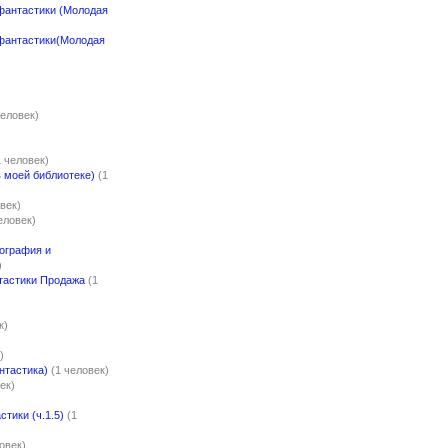
фантастики (Молодая
фантастики(Молодая
человек)
1 человек)
 моей библиотеке)
(1
век)
еловек)
ография и
)
тастики Продажа
(1
к)
)
нтастика)
(1 человек)
ек)
стики (ч.1.5)
(1
овек)