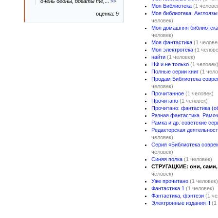
очень бедны, богаты те,
...
>>
Моя Библиотека
(1 челове
Моя библиотека: Англоязы
оценка: 9
человек)
Моя домашняя библиотека
человек)
Моя фантастика
(1 челове
Моя электротека
(1 челове
найти
(1 человек)
НФ и не только
(1 человек
Полные серии книг
(1 чело
Продам Библиотека совре
человек)
Прочитанное
(1 человек)
Прочитано
(1 человек)
Прочитано: фантастика (о
Разная фантастика_Рамо
Рамка и др. советские сер
Редакторская деятельность
человек)
Серия «Библиотека совре
человек)
Синяя полка
(1 человек)
СТРУГАЦКИЕ: они, сами, 
человек)
Уже прочитано
(1 человек)
Фантастика 1
(1 человек)
Фантастика, фэнтези
(1 ч
Электронные издания II
(1