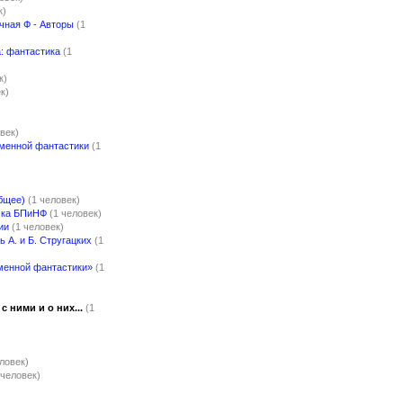
к)
чная Ф - Авторы
(1
: фантастика
(1
к)
к)
)
век)
менной фантастики
(1
бщее)
(1 человек)
чка БПиНФ
(1 человек)
ии
(1 человек)
 А. и Б. Стругацких
(1
менной фантастики»
(1
с ними и о них...
(1
еловек)
 человек)