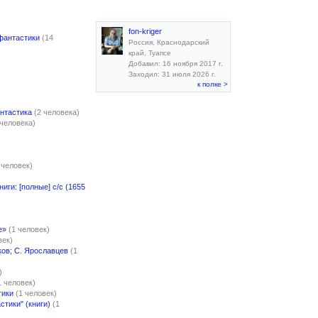
fon-kriger
фантастики
(14
Россия, Краснодарский
край, Туапсе
Добавил: 16 ноября 2017 г.
Заходил: 31 июля 2026 г.
к полке >
нтастика
(2 человека)
 человека)
 человек)
ниги: [полные] с/с (1655
е»
(1 человек)
век)
ков; С. Ярославцев
(1
)
1 человек)
тики
(1 человек)
тики" (книги)
(1