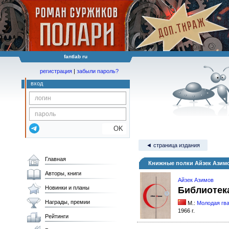
fantlab ru
регистрация
|
забыли пароль?
вход
OK
◄ страница издания
Главная
Книжные полки Айзек Азимо
Авторы, книги
Айзек Азимов
Новинки и планы
Библиотека
Награды, премии
М.:
Молодая гв
1966 г.
Рейтинги