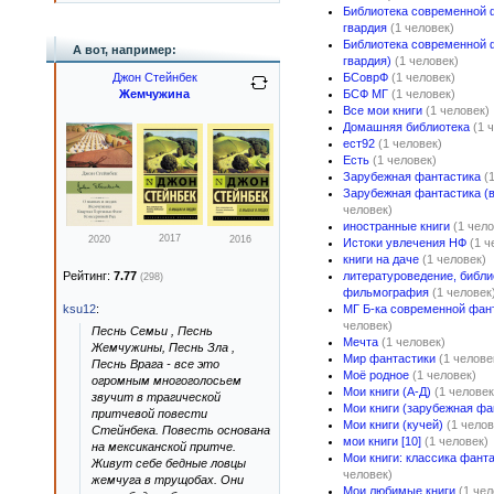
Библиотека современной 
гвардия
(1 человек)
Библиотека современной 
А вот, например:
гвардия)
(1 человек)
Джон Стейнбек
БСоврФ
(1 человек)
Жемчужина
БСФ МГ
(1 человек)
Все мои книги
(1 человек)
Домашняя библиотека
(1 
ест92
(1 человек)
Есть
(1 человек)
Зарубежная фантастика
(
Зарубежная фантастика (в
человек)
иностранные книги
(1 чело
2017
2020
2016
Истоки увлечения НФ
(1 ч
книги на даче
(1 человек)
Рейтинг:
7.77
литературоведение, библи
(298)
фильмография
(1 человек
ksu12
:
МГ Б-ка современной фан
человек)
Песнь Семьи , Песнь
Мечта
(1 человек)
Жемчужины, Песнь Зла ,
Мир фантастики
(1 челове
Песнь Врага - все это
Моё родное
(1 человек)
огромным многоголосьем
Мои книги (А-Д)
(1 человек
звучит в трагической
Мои книги (зарубежная фа
притчевой повести
Мои книги (кучей)
(1 челов
Стейнбека. Повесть основана
мои книги [10]
(1 человек)
на мексиканской притче.
Мои книги: классика фанта
Живут себе бедные ловцы
человек)
жемчуга в трущобах. Они
Мои любимые книги
(1 чел