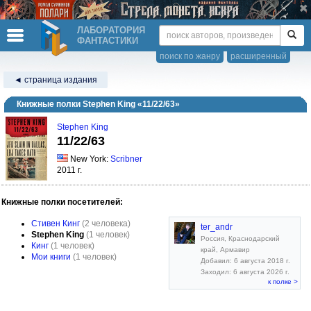
ЛАБОРАТОРИЯ
ФАНТАСТИКИ
поиск по жанру
расширенный
◄ страница издания
Книжные полки Stephen King «11/22/63»
Stephen King
11/22/63
New York:
Scribner
2011 г.
Книжные полки посетителей:
Стивен Кинг
(2 человека)
ter_andr
Stephen King
(1 человек)
Россия, Краснодарский
Кинг
(1 человек)
край, Армавир
Мои книги
(1 человек)
Добавил: 6 августа 2018 г.
Заходил: 6 августа 2026 г.
к полке >