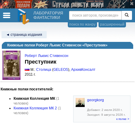
ЛАБОРАТОРИЯ
ФАНТАСТИКИ
поиск по жанру
расширенный
◄ страница издания
Книжные полки Роберт Льюис Стивенсон «Преступник»
Роберт Льюис Стивенсон
Преступник
М.:
Столица
(
GELEOS
),
АрхивКонсалт
2011 г.
Книжные полки посетителей:
Книжная Коллекция МК
(1
georgkorg
человек)
Книжная Коллекция МК 2
(1
Добавил: 2 июля 2020 г.
человек)
Заходил: 9 августа 2026 г.
к полке >