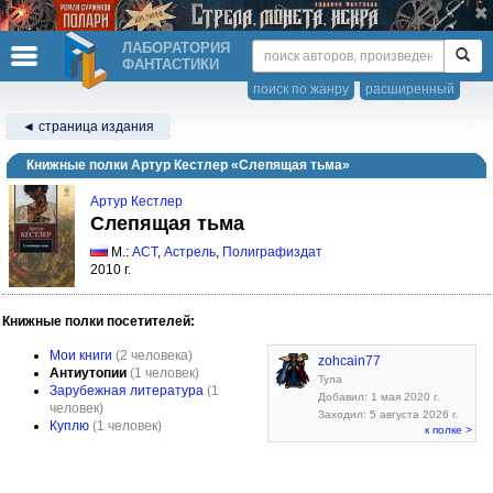
ЛАБОРАТОРИЯ
ФАНТАСТИКИ
поиск по жанру
расширенный
◄ страница издания
Книжные полки Артур Кестлер «Слепящая тьма»
Артур Кестлер
Слепящая тьма
М.:
АСТ
,
Астрель
,
Полиграфиздат
2010 г.
Книжные полки посетителей:
Мои книги
(2 человека)
zohcain77
Антиутопии
(1 человек)
Тула
Зарубежная литература
(1
Добавил: 1 мая 2020 г.
человек)
Заходил: 5 августа 2026 г.
Куплю
(1 человек)
к полке >