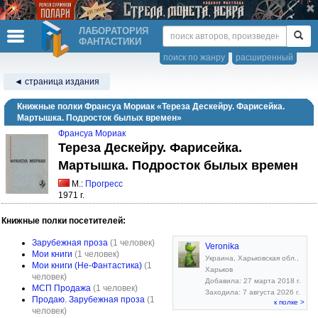
ЛАБОРАТОРИЯ
ФАНТАСТИКИ
поиск по жанру
расширенный
◄ страница издания
Книжные полки Франсуа Мориак «Тереза Дескейру. Фарисейка.
Мартышка. Подросток былых времен»
Франсуа Мориак
Тереза Дескейру. Фарисейка.
Мартышка. Подросток былых времен
М.:
Прогресс
1971 г.
Книжные полки посетителей:
Зарубежная проза
(1 человек)
Veronika
Мои книги
(1 человек)
Украина, Харьковская обл.,
Мои книги (Не-Фантастика)
(1
Харьков
человек)
Добавила: 27 марта 2018 г.
МСП Продажа
(1 человек)
Заходила: 7 августа 2026 г.
Продаю. Зарубежная проза
(1
к полке >
человек)