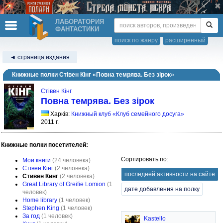
ЛАБОРАТОРИЯ
ФАНТАСТИКИ
поиск по жанру
расширенный
◄ страница издания
Книжные полки Стівен Кінг «Повна темрява. Без зірок»
Стівен Кінг
Повна темрява. Без зірок
Харків:
Книжный клуб «Клуб семейного досуга»
2011 г.
Книжные полки посетителей:
Сортировать по:
Мои книги
(24 человека)
Стівен Кінг
(2 человека)
последней активности на сайте
Стивен Кинг
(2 человека)
Great Library of Greifie Lomion
(1
дате добавления на полку
человек)
Home library
(1 человек)
Stephen King
(1 человек)
За год
(1 человек)
Kastello