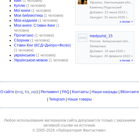
Кинг
(1 человек)
Украина, Хмельницкая обл.,
Куплю
(1 человек)
Каменец-Подольский
Мої книги
(1 человек)
Добавил: 15 июня 2013 г.
Мои библиотека
(1 человек)
Заходил: 31 июля 2026 г.
Мои издания
(1 человек)
к полке >
Мои книги: Стивен Кинг
(1
человек)
Прочитано
(1 человек)
medyurist_15
Сборник
(1 человек)
Россия, Запорожская обл.,
Стівен Кінг (КСД+Дніпро+Фоліо)
Запорожье
(1 человек)
Добавил: 10 мая 2020 г.
українською
(1 человек)
Заходил: 26 февраля 2022 г.
Українською мовою
(1 человек)
к полке >
О сайте
(
eng
,
fra
,
укр
) |
Регламент
|
FAQ
|
Контакты
|
Наши награды
|
ВКонтакте
|
Telegram
|
Наши товары
Любое использование материалов сайта допускается только с указанием
активной ссылки на источник.
© 2005-2026
«Лаборатория Фантастики»
.