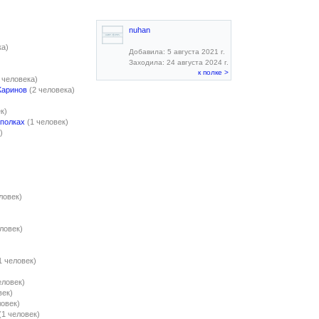
nuhan
ка)
Добавила: 5 августа 2021 г.
Заходила: 24 августа 2024 г.
к полке >
 человека)
Жаринов
(2 человека)
к)
 полках
(1 человек)
)
ловек)
еловек)
1 человек)
еловек)
век)
ловек)
(1 человек)