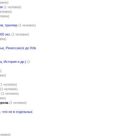
ловек)
ия
(1 человек)
человек)
ловек)
ив, триллер
(1 человек)
00 экз.
(1 человек)
век)
ье, Ренессансе до XVв.
)
а, История и др.)
(1
)
век)
(1 человек)
(1 человек)
е
(1 человек)
век)
проза
(1 человек)
-что не в отдельных
)
еловек)