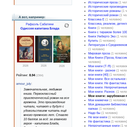
Историческая проза
(1 че
Исторические произведен
Исторические романы
(1 
Исторический роман
(1 че
А вот, например:
Классика E
(1 человек)
Классика, реализм, детект
Рафаэль Сабатини
Книги
(1 человек)
Одиссея капитана Блада
Книги с тиражом более 100
Книги Умберто Эко
(1 чело
Купить
(1 человек)
Литература о Средневеков
(1 человек)
Мировая проза
(1 человек
Мои Книги (Проза, Классик
человек)
2026
2026
Мои книги (Т-Я)
(1 человек
2026
Мои книги - разное
(1 чело
мои книги [40]
(1 человек)
Рейтинг:
8.94
(1564)
Мои книги. Все остальное
Мои книги. Не фантастика
amour_july
:
Мои книги. Непрочитанны
Замечательная, любимая
Мои книги. Разное.
(1 чело
книга. Первоклассный
Мои книги: зарубежная 
приключенческий роман на все
Мои книжечки
(1 человек)
времена. Это произведение
Моя домашняя библиотека 
читали, читают и будут с
папках
(1 человек)
удовольствием читать ещё
Надо бы
(1 человек)
много-премного лет. Ставлю
Не мои книги
(1 человек)
10 баллов за всё: за главного
Не фантастика
(1 человек
героя - капитана Блада,
Непрочитанные книги
(1 ч