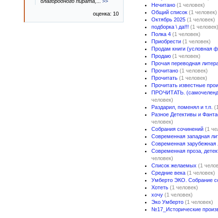
благородного пирата,
...
>>
Нечитано
(1 человек)
Общий список
(1 человек)
оценка: 10
Октябрь 2025
(1 человек)
подборка \ да!!!
(1 человек
Полка 4
(1 человек)
Приобрести
(1 человек)
Продам книги (условная ф
Продаю
(1 человек)
Прочая переводная литер
Прочитано
(1 человек)
Прочитать
(1 человек)
Прочитать известные про
ПРОЧИТАТЬ. (самочелендж
человек)
Раздарил, поменял и т.п.
(
Разное Детективы и Фанта
человек)
Собрания сочинений
(1 че
Современная западная ли
Современная зарубежная 
Современная проза, детек
человек)
Список желаемых
(1 чело
Средние века
(1 человек)
Умберто ЭКО. Собрание с
Хотеть
(1 человек)
хочу
(1 человек)
Эко Умберто
(1 человек)
№17_Исторические произ