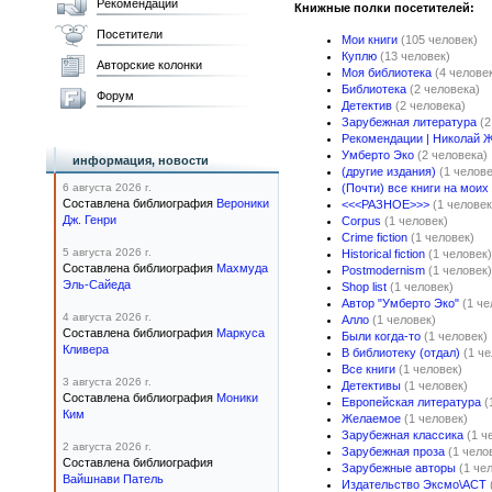
Рекомендации
Книжные полки посетителей:
Посетители
Мои книги
(105 человек)
Куплю
(13 человек)
Авторские колонки
Моя библиотека
(4 челове
Библиотека
(2 человека)
Форум
Детектив
(2 человека)
Зарубежная литература
(2
Рекомендации | Николай 
Умберто Эко
(2 человека)
информация, новости
(другие издания)
(1 челове
6 августа 2026 г.
(Почти) все книги на моих
Составлена библиография
Вероники
<<<РАЗНОЕ>>>
(1 человек
Дж. Генри
Corpus
(1 человек)
Crime fiction
(1 человек)
5 августа 2026 г.
Historical fiction
(1 человек)
Составлена библиография
Махмуда
Postmodernism
(1 человек)
Эль-Сайеда
Shop list
(1 человек)
Автор "Умберто Эко"
(1 че
4 августа 2026 г.
Алло
(1 человек)
Составлена библиография
Маркуса
Были когда-то
(1 человек)
Кливера
В библиотеку (отдал)
(1 ч
Все книги
(1 человек)
3 августа 2026 г.
Детективы
(1 человек)
Составлена библиография
Моники
Европейская литература
(
Ким
Желаемое
(1 человек)
Зарубежная классика
(1 ч
2 августа 2026 г.
Зарубежная проза
(1 чело
Составлена библиография
Зарубежные авторы
(1 че
Вайшнави Патель
Издательство Эксмо\АСТ