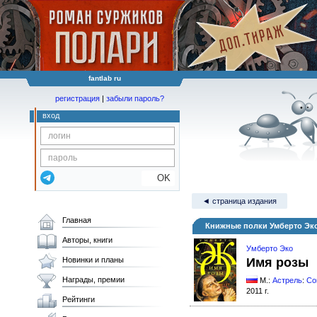
fantlab ru
регистрация
|
забыли пароль?
вход
OK
◄ страница издания
Главная
Книжные полки Умберто Эк
Авторы, книги
Умберто Эко
Новинки и планы
Имя розы
Награды, премии
М.:
Астрель
:
Co
2011 г.
Рейтинги