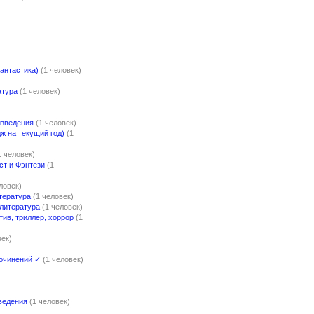
)
антастика)
(1 человек)
атура
(1 человек)
изведения
(1 человек)
 на текущий год)
(1
1 человек)
ст и Фэнтези
(1
ловек)
тература
(1 человек)
литература
(1 человек)
тив, триллер, хоррор
(1
век)
очинений ✓
(1 человек)
ведения
(1 человек)