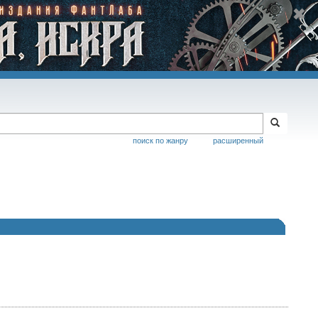
поиск по жанру
расширенный