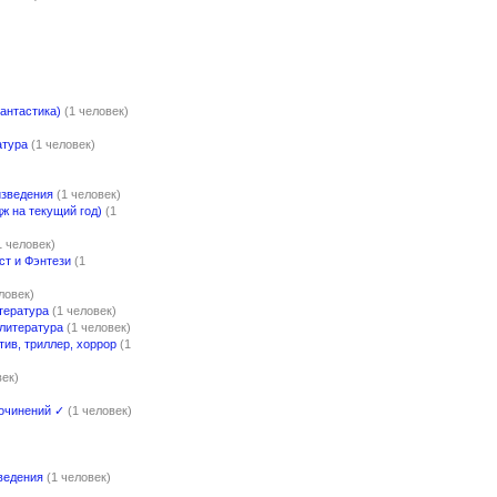
)
антастика)
(1 человек)
атура
(1 человек)
изведения
(1 человек)
 на текущий год)
(1
1 человек)
ст и Фэнтези
(1
ловек)
тература
(1 человек)
литература
(1 человек)
тив, триллер, хоррор
(1
век)
очинений ✓
(1 человек)
ведения
(1 человек)