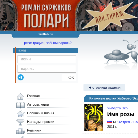
fantlab ru
регистрация
|
забыли пароль?
вход
OK
◄ страница издания
Главная
Книжные полки Умберто Эк
Авторы, книги
Умберто Эко
Новинки и планы
Имя розы
Награды, премии
М.:
Астрель
:
Co
2011 г.
Рейтинги