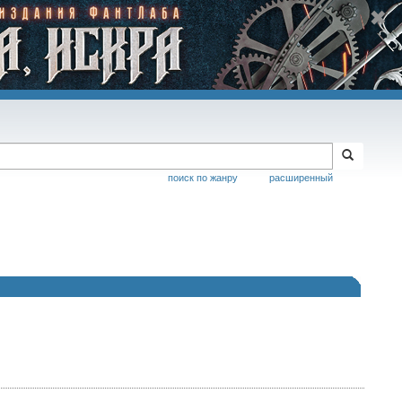
поиск по жанру
расширенный