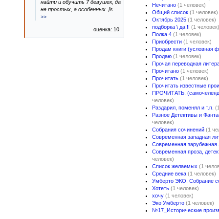
найти и обучить 7 девушек, да
Нечитано
(1 человек)
не простых, а особенных. [s
...
Общий список
(1 человек)
>>
Октябрь 2025
(1 человек)
подборка \ да!!!
(1 человек
оценка: 10
Полка 4
(1 человек)
Приобрести
(1 человек)
Продам книги (условная ф
Продаю
(1 человек)
Прочая переводная литер
Прочитано
(1 человек)
Прочитать
(1 человек)
Прочитать известные про
ПРОЧИТАТЬ. (самочелендж
человек)
Раздарил, поменял и т.п.
(
Разное Детективы и Фанта
человек)
Собрания сочинений
(1 че
Современная западная ли
Современная зарубежная 
Современная проза, детек
человек)
Список желаемых
(1 чело
Средние века
(1 человек)
Умберто ЭКО. Собрание с
Хотеть
(1 человек)
хочу
(1 человек)
Эко Умберто
(1 человек)
№17_Исторические произ