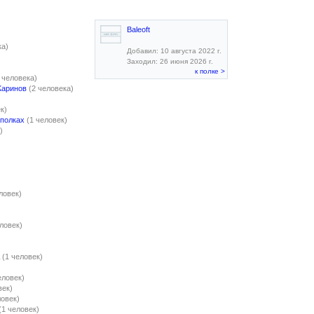
Baleoft
ка)
Добавил: 10 августа 2022 г.
Заходил: 26 июня 2026 г.
к полке >
 человека)
Жаринов
(2 человека)
к)
 полках
(1 человек)
)
ловек)
еловек)
(1 человек)
еловек)
век)
ловек)
(1 человек)