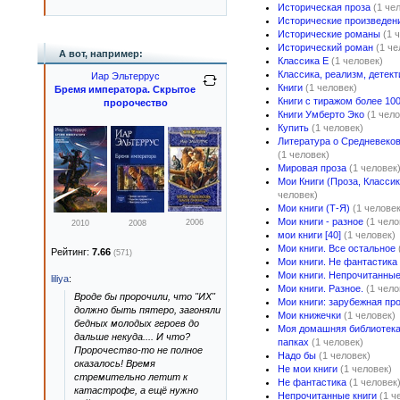
Историческая проза
(1 че
Исторические произведен
Исторические романы
(1 
Исторический роман
(1 че
А вот, например:
Классика E
(1 человек)
Классика, реализм, детект
Иар Эльтеррус
Книги
(1 человек)
Бремя императора. Скрытое
Книги с тиражом более 100
пророчество
Книги Умберто Эко
(1 чело
Купить
(1 человек)
Литература о Средневеков
(1 человек)
Мировая проза
(1 человек
Мои Книги (Проза, Классик
человек)
Мои книги (Т-Я)
(1 человек
Мои книги - разное
(1 чело
2006
2010
2008
мои книги [40]
(1 человек)
Мои книги. Все остальное
Рейтинг:
7.66
(571)
Мои книги. Не фантастика
Мои книги. Непрочитанны
liliya
:
Мои книги. Разное.
(1 чело
Вроде бы пророчили, что "ИХ"
Мои книги: зарубежная пр
должно быть пятеро, загоняли
Мои книжечки
(1 человек)
бедных молодых героев до
Моя домашняя библиотека 
дальше некуда.... И что?
папках
(1 человек)
Пророчество-то не полное
Надо бы
(1 человек)
оказалось! Время
Не мои книги
(1 человек)
стремительно летит к
Не фантастика
(1 человек
катастрофе, а ещё нужно
Непрочитанные книги
(1 ч