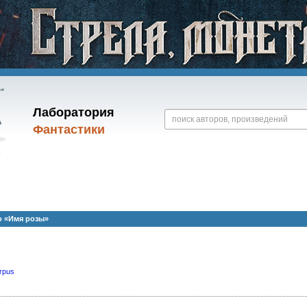
Лаборатория
Фантастики
о «Имя розы»
rpus