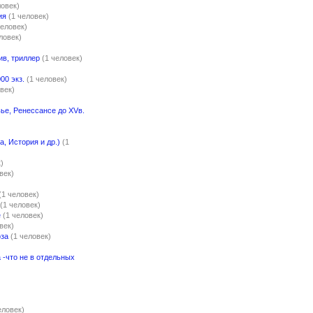
ловек)
ия
(1 человек)
человек)
ловек)
ив, триллер
(1 человек)
00 экз.
(1 человек)
век)
ье, Ренессансе до XVв.
)
а, История и др.)
(1
)
век)
(1 человек)
(1 человек)
е
(1 человек)
век)
оза
(1 человек)
-что не в отдельных
)
еловек)