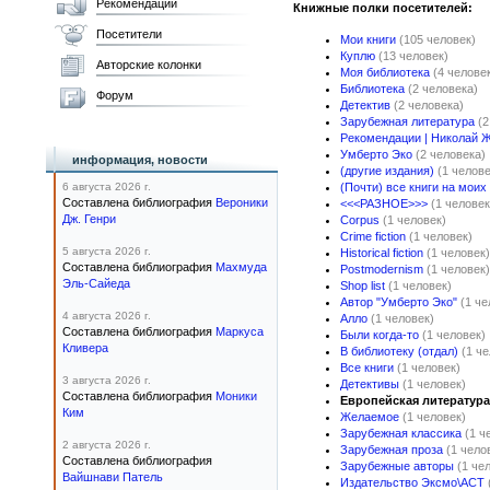
Рекомендации
Книжные полки посетителей:
Посетители
Мои книги
(105 человек)
Куплю
(13 человек)
Авторские колонки
Моя библиотека
(4 челове
Библиотека
(2 человека)
Форум
Детектив
(2 человека)
Зарубежная литература
(2
Рекомендации | Николай 
Умберто Эко
(2 человека)
информация, новости
(другие издания)
(1 челове
6 августа 2026 г.
(Почти) все книги на моих
Составлена библиография
Вероники
<<<РАЗНОЕ>>>
(1 человек
Дж. Генри
Corpus
(1 человек)
Crime fiction
(1 человек)
5 августа 2026 г.
Historical fiction
(1 человек)
Составлена библиография
Махмуда
Postmodernism
(1 человек)
Эль-Сайеда
Shop list
(1 человек)
Автор "Умберто Эко"
(1 че
4 августа 2026 г.
Алло
(1 человек)
Составлена библиография
Маркуса
Были когда-то
(1 человек)
Кливера
В библиотеку (отдал)
(1 ч
Все книги
(1 человек)
3 августа 2026 г.
Детективы
(1 человек)
Составлена библиография
Моники
Европейская литература
Ким
Желаемое
(1 человек)
Зарубежная классика
(1 ч
2 августа 2026 г.
Зарубежная проза
(1 чело
Составлена библиография
Зарубежные авторы
(1 че
Вайшнави Патель
Издательство Эксмо\АСТ