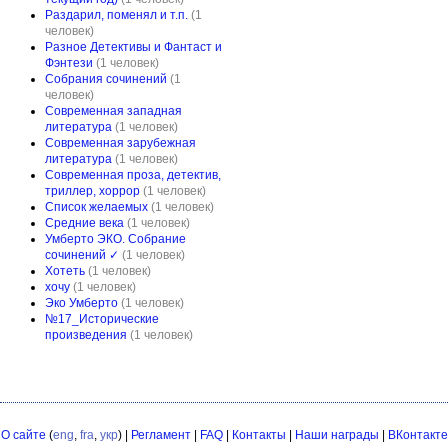
Раздарил, поменял и т.п.
(1
человек)
Разное Детективы и Фантаст и
Фэнтези
(1 человек)
Собрания сочинений
(1
человек)
Современная западная
литература
(1 человек)
Современная зарубежная
литература
(1 человек)
Современная проза, детектив,
триллер, хоррор
(1 человек)
Список желаемых
(1 человек)
Средние века
(1 человек)
Умберто ЭКО. Собрание
сочинений ✓
(1 человек)
Хотеть
(1 человек)
хочу
(1 человек)
Эко Умберто
(1 человек)
№17_Исторические
произведения
(1 человек)
О сайте
(
eng
,
fra
,
укр
) |
Регламент
|
FAQ
|
Контакты
|
Наши награды
|
ВКонтакте