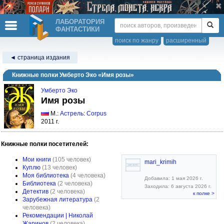
ЛАБОРАТОРИЯ
ФАНТАСТИКИ
поиск по жанру
расширенный
◄ страница издания
Книжные полки Умберто Эко «Имя розы»
Умберто Эко
Имя розы
М.:
Астрель
:
Corpus
2011 г.
Книжные полки посетителей:
Мои книги
(105 человек)
mari_krimih
Куплю
(13 человек)
Моя библиотека
(4 человека)
Добавила: 1 мая 2026 г.
Библиотека
(2 человека)
Заходила: 6 августа 2026 г.
Детектив
(2 человека)
к полке >
Зарубежная литература
(2
человека)
Рекомендации | Николай
Жаринов
(2 человека)