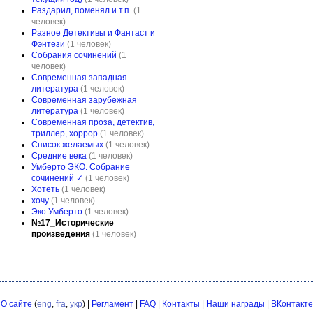
Раздарил, поменял и т.п.
(1
человек)
Разное Детективы и Фантаст и
Фэнтези
(1 человек)
Собрания сочинений
(1
человек)
Современная западная
литература
(1 человек)
Современная зарубежная
литература
(1 человек)
Современная проза, детектив,
триллер, хоррор
(1 человек)
Список желаемых
(1 человек)
Средние века
(1 человек)
Умберто ЭКО. Собрание
сочинений ✓
(1 человек)
Хотеть
(1 человек)
хочу
(1 человек)
Эко Умберто
(1 человек)
№17_Исторические
произведения
(1 человек)
О сайте
(
eng
,
fra
,
укр
) |
Регламент
|
FAQ
|
Контакты
|
Наши награды
|
ВКонтакте