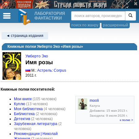
ЛАБОРАТОРИЯ
ФАНТАСТИКИ
поиск по жанру
расширенный
◄ страница издания
Книжные полки Умберто Эко «Имя розы»
Умберто Эко
Имя розы
М.:
Астрель
:
Corpus
2011 г.
Книжные полки посетителей:
Мои книги
(105 человек)
mooli
Куплю
(13 человек)
Калуга
Моя библиотека
(4 человека)
Добавила: 15 мая 2013 г.
Библиотека
(2 человека)
Заходила: 9 июля 2026 г.
Детектив
(2 человека)
к полке >
Зарубежная литература
(2
человека)
Рекомендации | Николай
Жаринов
(2 человека)