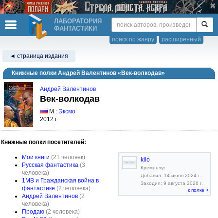
ЛАБОРАТОРИЯ
ФАНТАСТИКИ
поиск по жанру
расширенный
◄ страница издания
Книжные полки Андрей Валентинов «Век-волкодав»
Андрей Валентинов
Век-волкодав
М.:
Эксмо
2012 г.
Книжные полки посетителей:
Мои книги
(21 человек)
kilo
Русская фантастика
(3
Кременчуг
человека)
Добавил: 14 июня 2024 г.
1МВ и Гражданская война в
Заходил: 9 августа 2026 г.
фантастике
(2 человека)
к полке >
Андрей Валентинов
(2
человека)
Продаю
(2 человека)