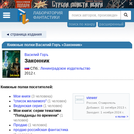
ЛАБОРАТОРИЯ
ФАНТАСТИКИ
поиск по жанру
расширенный
◄ страница издания
Книжные полки Василий Горъ «Законник»
Василий Горъ
Законник
СПб.:
Ленинградское издательство
2012 г.
Книжные полки посетителей:
Мои книги
(3 человека)
viewer
"список желаемого"
(1 человек)
Россия, Ставрополь
Ведунская серия
(1 человек)
Добавил: 11 октября 2013 г.
Мои книги: серии тематики
Заходил: 1 ноября 2024 г.
"Попаданцы по времени"
(1
к полке >
человек)
Продаю
(1 человек)
продаю российская фантастика