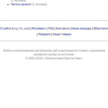
(1 человек)
Читать-качать!
(1 человек)
О сайте
(
eng
,
fra
,
укр
) |
Регламент
|
FAQ
|
Контакты
|
Наши награды
|
ВКонтакте
|
Telegram
|
Наши товары
Любое использование материалов сайта допускается только с указанием
активной ссылки на источник.
© 2005-2026
«Лаборатория Фантастики»
.