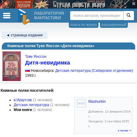
ЛАБОРАТОРИЯ
ФАНТАСТИКИ
поиск по жанру
расширенный
◄ страница издания
Книжные полки Туве Янссон «Дитя-невидимка»
Туве Янссон
Дитя-невидимка
Новосибирск:
Детская литература (Сибирское отделение)
1993 г.
Книжные полки посетителей:
в Иркутске
(1 человек)
Mashurkin
Детская литература
(1 человек)
Мои книги
(1 человек)
Добавила: 12 февраля 2016
г.
Заходила: 3 сентября 2025
г.
к полке >