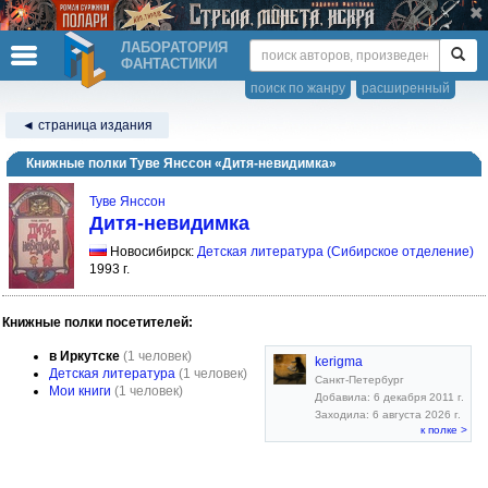
ЛАБОРАТОРИЯ
ФАНТАСТИКИ
поиск по жанру
расширенный
◄ страница издания
Книжные полки Туве Янссон «Дитя-невидимка»
Туве Янссон
Дитя-невидимка
Новосибирск:
Детская литература (Сибирское отделение)
1993 г.
Книжные полки посетителей:
в Иркутске
(1 человек)
kerigma
Детская литература
(1 человек)
Санкт-Петербург
Мои книги
(1 человек)
Добавила: 6 декабря 2011 г.
Заходила: 6 августа 2026 г.
к полке >