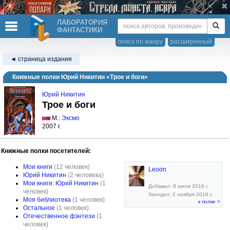
ЛАБОРАТОРИЯ
ФАНТАСТИКИ
поиск по жанру
расширенный
◄ страница издания
Книжные полки Юрий Никитин «Трое и боги»
Юрий Никитин
Трое и боги
М.:
Эксмо
2007 г.
Книжные полки посетителей:
Мои книги
(12 человек)
Leoon
Юрий Никитин
(2 человека)
Мои книги: Юрий Никитин
(1
Добавил: 8 июля 2016 г.
человек)
Заходил: 2 ноября 2018 г.
Моя библиотека
(1 человек)
к полке >
Остальное
(1 человек)
Отечественное фэнтези
(1
человек)