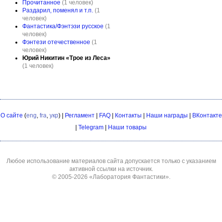
Прочитанное
(1 человек)
Раздарил, поменял и т.п.
(1
человек)
Фантастика/Фэнтэзи русское
(1
человек)
Фэнтези отечественное
(1
человек)
Юрий Никитин «Трое из Леса»
(1 человек)
О сайте
(
eng
,
fra
,
укр
) |
Регламент
|
FAQ
|
Контакты
|
Наши награды
|
ВКонтакте
|
Telegram
|
Наши товары
Любое использование материалов сайта допускается только с указанием
активной ссылки на источник.
© 2005-2026
«Лаборатория Фантастики»
.