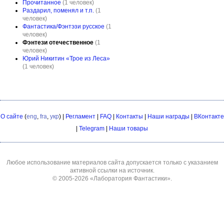
Прочитанное
(1 человек)
Раздарил, поменял и т.п.
(1
человек)
Фантастика/Фэнтэзи русское
(1
человек)
Фэнтези отечественное
(1
человек)
Юрий Никитин «Трое из Леса»
(1 человек)
О сайте
(
eng
,
fra
,
укр
) |
Регламент
|
FAQ
|
Контакты
|
Наши награды
|
ВКонтакте
|
Telegram
|
Наши товары
Любое использование материалов сайта допускается только с указанием
активной ссылки на источник.
© 2005-2026
«Лаборатория Фантастики»
.