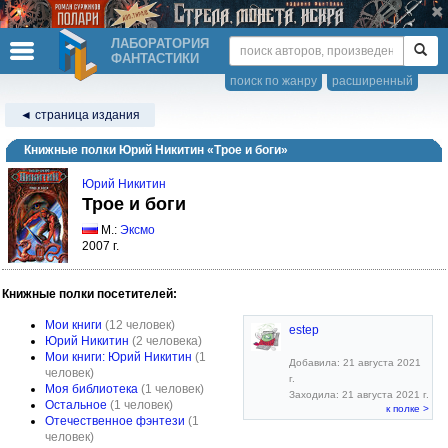
ЛАБОРАТОРИЯ
ФАНТАСТИКИ
поиск по жанру
расширенный
◄ страница издания
Книжные полки Юрий Никитин «Трое и боги»
Юрий Никитин
Трое и боги
М.:
Эксмо
2007 г.
Книжные полки посетителей:
Мои книги
(12 человек)
estep
Юрий Никитин
(2 человека)
Мои книги: Юрий Никитин
(1
Добавила: 21 августа 2021
человек)
г.
Моя библиотека
(1 человек)
Заходила: 21 августа 2021 г.
Остальное
(1 человек)
к полке >
Отечественное фэнтези
(1
человек)