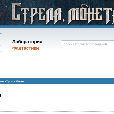
Лаборатория
Фантастики
ин «Трое и боги»
и