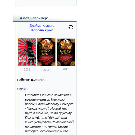
А вот, например:
Джеймс Клавелл
Король крыс
2017
2022
2018
Рейтинг:
8.23
(212)
SnickS
:
Отличная книга о заключении
военнопленных. Немного
напомниает классику Ремарка
- "искра жизни". Но всё же,
тут о том же, но по другому.
Пожалуй, что "духом" эта
книга уступает Ремарковской,
но сюжет - ни чуть. Кроме
интересного сюжета и его