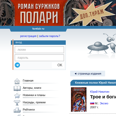
fantlab ru
регистрация
|
забыли пароль?
вход
OK
◄ страница издания
Главная
Книжные полки Юрий Никит
Авторы, книги
Юрий Никитин
Новинки и планы
Трое и бог
Награды, премии
М.:
Эксмо
2007 г.
Рейтинги