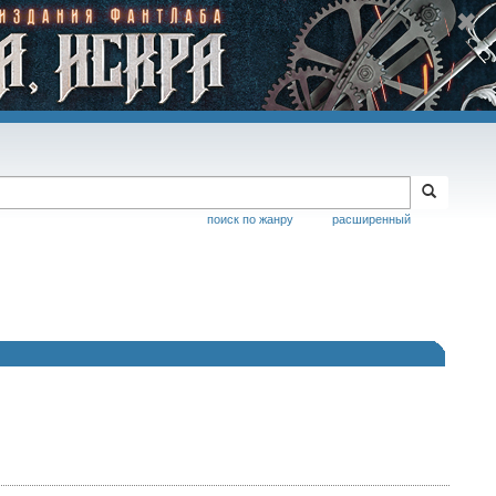
поиск по жанру
расширенный