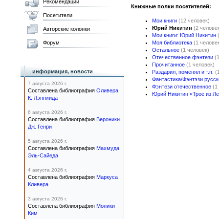
Рекомендации
Книжные полки посетителей:
Посетители
Мои книги
(12 человек)
Юрий Никитин
(2 челове
Авторские колонки
Мои книги: Юрий Никитин
Форум
Моя библиотека
(1 челове
Остальное
(1 человек)
Отечественное фэнтези
(
Прочитанное
(1 человек)
информация, новости
Раздарил, поменял и т.п.
(
Фантастика/Фэнтэзи русск
7 августа 2026 г.
Фэнтези отечественное
(1
Составлена библиография
Оливера
Юрий Никитин «Трое из Л
К. Лэнгмида
6 августа 2026 г.
Составлена библиография
Вероники
Дж. Генри
5 августа 2026 г.
Составлена библиография
Махмуда
Эль-Сайеда
4 августа 2026 г.
Составлена библиография
Маркуса
Кливера
3 августа 2026 г.
Составлена библиография
Моники
Ким