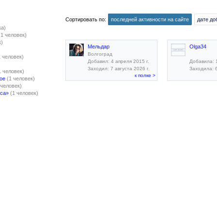
Сортировать по:
последней активности на сайте
дате до
ка)
(1 человек)
к)
Мельдар
Olga34
Волгоград
1 человек)
Добавил: 4 апреля 2015 г.
Добавила: 1
Заходил: 7 августа 2026 г.
Заходила: 6
1 человек)
к полке >
ое
(1 человек)
 человек)
еса»
(1 человек)