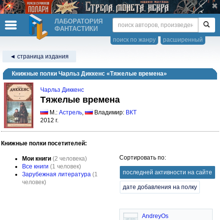
ЛАБОРАТОРИЯ
ФАНТАСТИКИ
поиск по жанру
расширенный
◄ страница издания
Книжные полки Чарльз Диккенс «Тяжелые времена»
Чарльз Диккенс
Тяжелые времена
М.:
Астрель
,
Владимир:
ВКТ
2012 г.
Книжные полки посетителей:
Сортировать по:
Мои книги
(2 человека)
Все книги
(1 человек)
последней активности на сайте
Зарубежная литература
(1
человек)
дате добавления на полку
AndreyOs