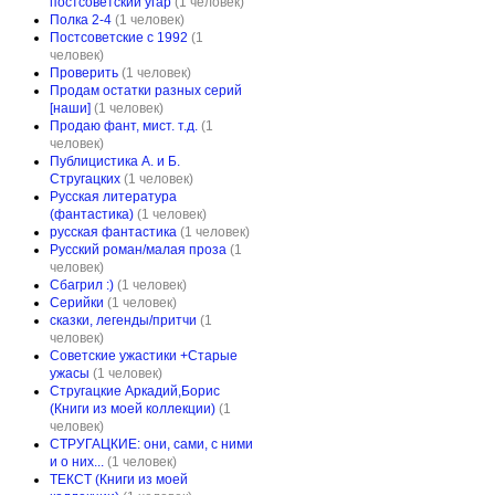
постсоветский угар
(1 человек)
Полка 2-4
(1 человек)
Постсоветские с 1992
(1
человек)
Проверить
(1 человек)
Продам остатки разных серий
[наши]
(1 человек)
Продаю фант, мист. т.д.
(1
человек)
Публицистика А. и Б.
Стругацких
(1 человек)
Русская литература
(фантастика)
(1 человек)
русская фантастика
(1 человек)
Русский роман/малая проза
(1
человек)
Сбагрил :)
(1 человек)
Серийки
(1 человек)
сказки, легенды/притчи
(1
человек)
Советские ужастики +Старые
ужасы
(1 человек)
Стругацкие Аркадий,Борис
(Книги из моей коллекции)
(1
человек)
СТРУГАЦКИЕ: они, сами, с ними
и о них...
(1 человек)
ТЕКСТ (Книги из моей