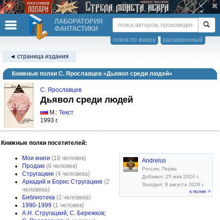
ЛАБОРАТОРИЯ
ФАНТАСТИКИ
поиск по жанру
расширенный
◄ страница издания
Книжные полки С. Ярославцев «Дьявол среди людей»
С. Ярославцев
Дьявол среди людей
М.:
Текст
1993 г.
Книжные полки посетителей:
Мои книги
(18 человек)
Andrelus
Продаю
(6 человек)
Россия, Пермь
Стругацкие
(4 человека)
Добавил: 25 мая 2024 г.
Аркадий и Борис Стругацкие
(2
Заходил: 8 августа 2026 г.
человека)
к полке >
Библиотека
(2 человека)
1990-1999
(1 человек)
А.Н. Стругацкий; С. Бережков;