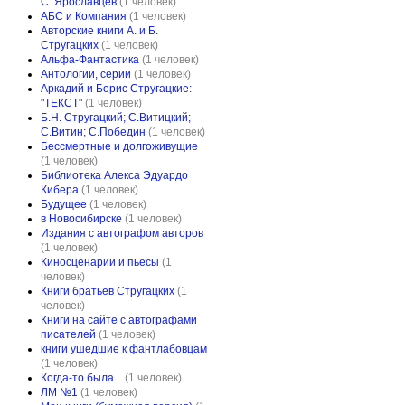
С. Ярославцев
(1 человек)
АБС и Компания
(1 человек)
Авторские книги А. и Б.
Стругацких
(1 человек)
Альфа-Фантастика
(1 человек)
Антологии, серии
(1 человек)
Аркадий и Борис Стругацкие:
"ТЕКСТ"
(1 человек)
Б.Н. Стругацкий; С.Витицкий;
С.Витин; С.Победин
(1 человек)
Бессмертные и долгоживущие
(1 человек)
Библиотека Алекса Эдуардо
Кибера
(1 человек)
Будущее
(1 человек)
в Новосибирске
(1 человек)
Издания с автографом авторов
(1 человек)
Киносценарии и пьесы
(1
человек)
Книги братьев Стругацких
(1
человек)
Книги на сайте с автографами
писателей
(1 человек)
книги ушедшие к фантлабовцам
(1 человек)
Когда-то была...
(1 человек)
ЛМ №1
(1 человек)