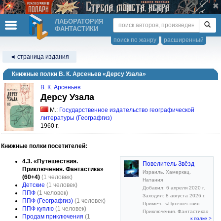
ЛАБОРАТОРИЯ
ФАНТАСТИКИ
поиск по жанру
расширенный
◄ страница издания
Книжные полки В. К. Арсеньев «Дерсу Узала»
В. К. Арсеньев
Дерсу Узала
М.:
Государственное издательство географической
литературы (Географгиз)
1960 г.
Книжные полки посетителей:
4.3. «Путешествия.
Повелитель Звёзд
Приключения. Фантастика»
Израиль, Хамеркац,
(60+4)
(1 человек)
Натания
Детские
(1 человек)
Добавил: 6 апреля 2020 г.
ППФ
(1 человек)
Заходил: 8 августа 2026 г.
ППФ (Географгиз)
(1 человек)
Примеч.: «Путешествия.
ППФ куплю
(1 человек)
Приключения. Фантастика»
Продам приключения
(1
к полке >