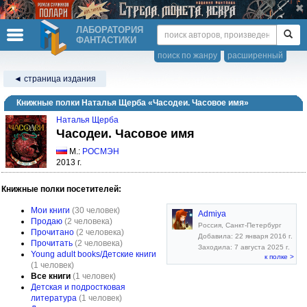
ЛАБОРАТОРИЯ
ФАНТАСТИКИ
поиск по жанру
расширенный
◄ страница издания
Книжные полки Наталья Щерба «Часодеи. Часовое имя»
Наталья Щерба
Часодеи. Часовое имя
М.:
РОСМЭН
2013 г.
Книжные полки посетителей:
Мои книги
(30 человек)
Admiya
Продаю
(2 человека)
Россия, Санкт-Петербург
Прочитано
(2 человека)
Добавила: 22 января 2016 г.
Прочитать
(2 человека)
Заходила: 7 августа 2025 г.
Young adult books/Детские книги
к полке >
(1 человек)
Все книги
(1 человек)
Детская и подростковая
литература
(1 человек)