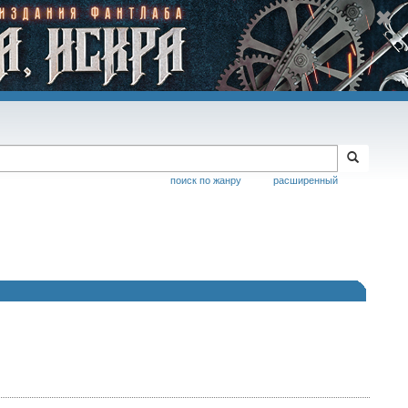
поиск по жанру
расширенный