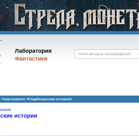
Лаборатория
Фантастики
Г. Чхартишвили «Кладбищенские истории»
тишвили
ские истории