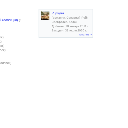
Pupsjara
Германия, Северный Рейн-
й коллекции)
(1
Вестфалия, Кёльн
Добавил: 18 января 2011 г.
Заходил: 31 июля 2026 г.
к полке >
ек)
к)
век)
век)
человек)