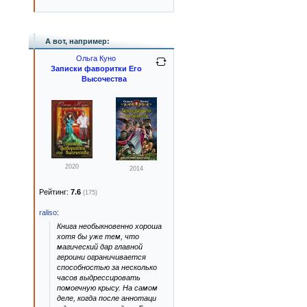
А вот, например:
Ольга Куно
Записки фаворитки Его
Высочества
2020
2014
Рейтинг:
7.6
(175)
raliso
:
Книга необыкновенно хороша
хотя бы уже тем, что
магический дар главной
героини ограничивается
способностью за несколько
часов выдрессировать
помоечную крысу. На самом
деле, когда после аннотаци