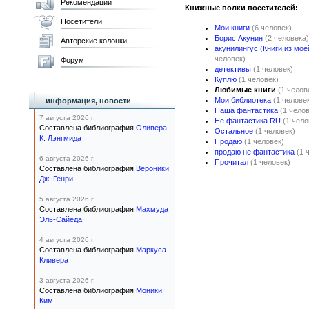
Рекомендации
Книжные полки посетителей:
Посетители
Мои книги
(6 человек)
Борис Акунин
(2 человека)
Авторские колонки
акунилингус (Книги из мое
человек)
Форум
детективы
(1 человек)
Куплю
(1 человек)
Любимые книги
(1 челов
Мои библиотека
(1 челове
информация, новости
Наша фантастика
(1 чело
7 августа 2026 г.
Не фантастика RU
(1 чело
Составлена библиография
Оливера
Остальное
(1 человек)
К. Лэнгмида
Продаю
(1 человек)
продаю не фантастика
(1 
6 августа 2026 г.
Прочитал
(1 человек)
Составлена библиография
Вероники
Дж. Генри
5 августа 2026 г.
Составлена библиография
Махмуда
Эль-Сайеда
4 августа 2026 г.
Составлена библиография
Маркуса
Кливера
3 августа 2026 г.
Составлена библиография
Моники
Ким