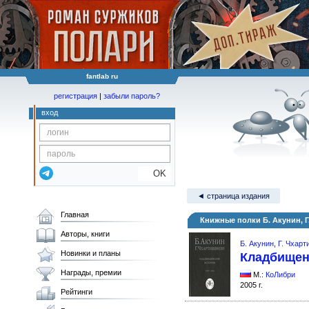
fantlab ru
регистрация
|
забыли пароль?
вход
OK
◄ страница издания
Главная
Книжные полки Б. Акунин, 
Авторы, книги
Б. Акунин
,
Г. Чхар
Новинки и планы
Кладбищен
Награды, премии
М.:
КоЛибри
2005 г.
Рейтинги