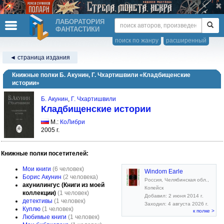
ЛАБОРАТОРИЯ
ФАНТАСТИКИ
поиск по жанру
расширенный
◄ страница издания
Книжные полки Б. Акунин, Г. Чхартишвили «Кладбищенские
истории»
Б. Акунин
,
Г. Чхартишвили
Кладбищенские истории
М.:
КоЛибри
2005 г.
Книжные полки посетителей:
Мои книги
(6 человек)
Windom Earle
Борис Акунин
(2 человека)
Россия, Челябинская обл.,
акунилингус (Книги из моей
Копейск
коллекции)
(1 человек)
Добавил: 2 июня 2014 г.
детективы
(1 человек)
Заходил: 4 августа 2026 г.
Куплю
(1 человек)
к полке >
Любимые книги
(1 человек)