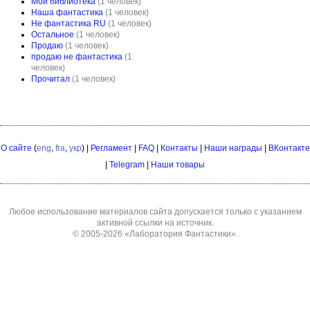
Мои библиотека
(1 человек)
Наша фантастика
(1 человек)
Не фантастика RU
(1 человек)
Остальное
(1 человек)
Продаю
(1 человек)
продаю не фантастика
(1
человек)
Прочитал
(1 человек)
О сайте
(
eng
,
fra
,
укр
) |
Регламент
|
FAQ
|
Контакты
|
Наши награды
|
ВКонтакте
|
Telegram
|
Наши товары
Любое использование материалов сайта допускается только с указанием
активной ссылки на источник.
© 2005-2026
«Лаборатория Фантастики»
.