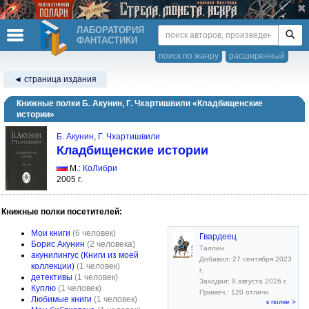
ЛАБОРАТОРИЯ
ФАНТАСТИКИ
поиск по жанру
расширенный
◄ страница издания
Книжные полки Б. Акунин, Г. Чхартишвили «Кладбищенские
истории»
Б. Акунин
,
Г. Чхартишвили
Кладбищенские истории
М.:
КоЛибри
2005 г.
Книжные полки посетителей:
Мои книги
(6 человек)
Гвардеец
Борис Акунин
(2 человека)
Таллин
акунилингус (Книги из моей
Добавил: 27 сентября 2023
коллекции)
(1 человек)
г.
детективы
(1 человек)
Заходил: 9 августа 2026 г.
Куплю
(1 человек)
Примеч.: 120 отличн
Любимые книги
(1 человек)
к полке >