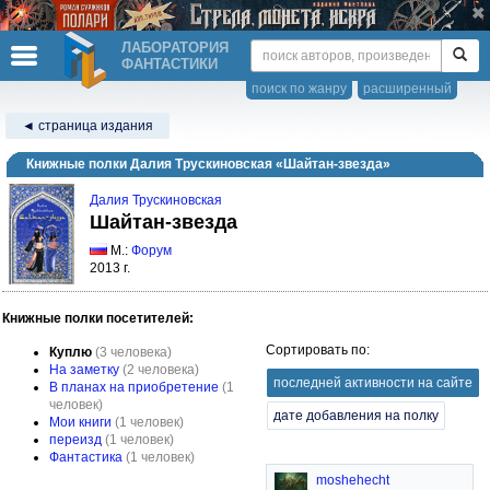
ЛАБОРАТОРИЯ
ФАНТАСТИКИ
поиск по жанру
расширенный
◄ страница издания
Книжные полки Далия Трускиновская «Шайтан-звезда»
Далия Трускиновская
Шайтан-звезда
М.:
Форум
2013 г.
Книжные полки посетителей:
Сортировать по:
Куплю
(3 человека)
На заметку
(2 человека)
последней активности на сайте
В планах на приобретение
(1
человек)
дате добавления на полку
Мои книги
(1 человек)
переизд
(1 человек)
Фантастика
(1 человек)
moshehecht