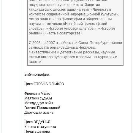
государственного университета. Защитил
кандидатскую диссертацию на тему «Личность в
контексте современной информационной культуры».
Автор ряда книг по философии и общественным
наукам, в том числе «Новейший философский
словарь», «История мировой культуры», «История
религий» (часть в соавторстве).
С 2003 по 2007 гг. в Москве и Санкт-Петербурге вышло
семнадцать романов Дениса Чекалова.
Фантастические и детективные рассказы, научные
статьи автора публикуются в различных журналах и
газетах.
Библиография:
Цикл СТРАНА ЭЛЬФОВ
Френки и Майкл
Маятник судьбы
Между двух войн
Гончие Преисподней
Дарующая жизнь
Цикл ВЕДУНЬЯ
Клятва отступника
Печать демона