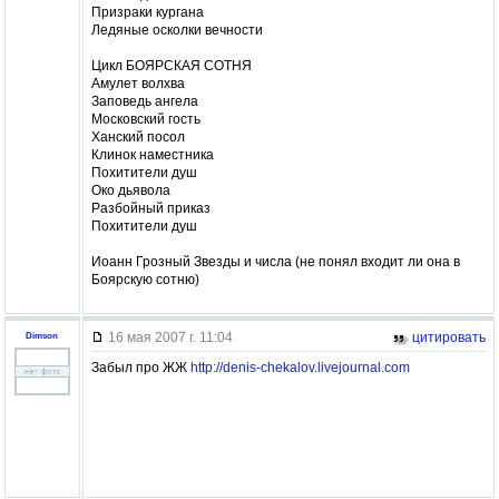
Призраки кургана
Ледяные осколки вечности
Цикл БОЯРСКАЯ СОТНЯ
Амулет волхва
Заповедь ангела
Московский гость
Ханский посол
Клинок наместника
Похитители душ
Око дьявола
Разбойный приказ
Похитители душ
Иоанн Грозный Звезды и числа (не понял входит ли она в
Боярскую сотню)
16 мая 2007 г. 11:04
цитировать
Dimson
Забыл про ЖЖ
http://denis-chekalov.livejournal.com