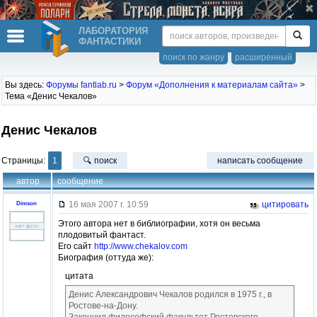
ЛАБОРАТОРИЯ
ФАНТАСТИКИ
поиск по жанру
расширенный
Вы здесь:
Форумы fantlab.ru
>
Форум «Дополнения к материалам сайта»
>
Тема «Денис Чекалов»
Денис Чекалов
Страницы:
1
🔍 поиск
написать сообщение
автор
сообщение
16 мая 2007 г. 10:59
цитировать
Dimson
Этого автора нет в библиографии, хотя он весьма
плодовитый фантаст.
Его сайт
http://www.chekalov.com
Биография (оттуда же):
цитата
Денис Александрович Чекалов родился в 1975 г., в
Ростове-на-Дону.
Закончил философский факультет Ростовского