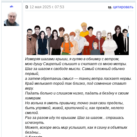
12 мая 2025 г. 07:53
цитировать
alh
Измеряя шагами крыши, я гуляю в обнимку с ветром,
мою душу Свирепый слышит и считает со мною метры.
Шаг за шагом к свободе мысли. Самый сложный обычно
первый,
а затем обретаешь смысл — танец ветра ласкает нервы.
Край мелькает порой так близко, под сомнение ставит
веру.
Падать больно и слишком низко, падать в бездну к своим
химерам.
Но вольна я иметь привычку, точно зная свои пределы,
быть упрямой, живой, критичной и, как прежде, нелепо
смелой.
Раз за разом иду по крышам. Шаг за шагом... страшась
исчезнуть.
Может, вскоре весь мир услышит, как я сгину в объятьях
бездны...