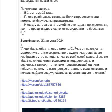
зарождается новый мир».
Примечания автора:
— В 1-ом томе 17 глав.
— Плохо разбираюсь в жанрах. Если в процессе чтения
поможете, буду очень признательна.
— И еще, у автора с анатомией не очень, да и не художник я,
так что прошу в адрес карточек помидорами не бросаться
^_^
Senerin
автор 21 августа 2024
#
"Лицо Марка обратилось в камень. Сейчас он походил на
мраморную статую современного художника, решившего
изобразить утро понедельника во всей своей красе. И все же
Марк, со слипшимися волосами, в пододеяльнике и
резиновых тапках, что-то тихо произносивший одними
губами… почему-то выглядел до странного величественно и
печально. Даже воздух, казалось, дрожал над его плечами."
https://vk.com/senerin
https://vk.com/club185757856
↔️
https://author.today/u/senerin/works
https://author.today/u/lomion8383
https://ficbook.net/authors/550174