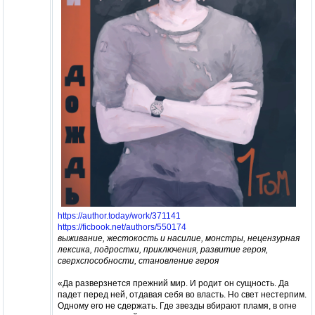
https://author.today/work/371141
https://ficbook.net/authors/550174
выживание, жестокость и насилие, монстры, нецензурная
лексика, подростки, приключения, развитие героя,
сверхспособности, становление героя
«Да разверзнется прежний мир. И родит он сущность. Да
падет перед ней, отдавая себя во власть. Но свет нестерпим.
Одному его не сдержать. Где звезды вбирают пламя, в огне