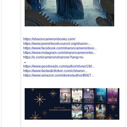
https://sharoncameronbooks.com/
https://www.jewishbookcouncil.org/sharon-...
https://www.facebook.com/sharoncameronboo...
https://www.instagram.com/sharoncameronbo...
https://x.com/cameronsharone?lang=ru
↔️
https://www.goodreads.com/author/show/190...
https://www.fantasticfiction.com/c/sharon...
https://www.amazon.com/stores/author/B007...