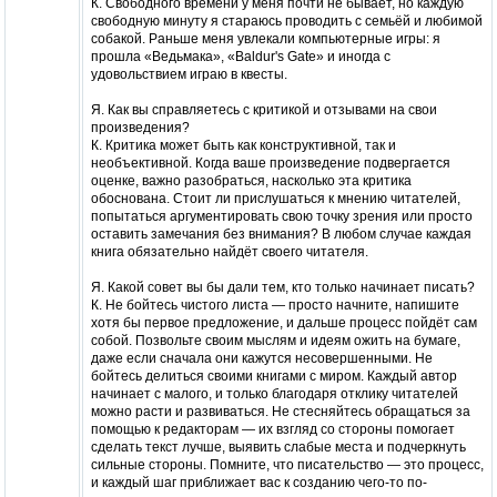
К. Свободного времени у меня почти не бывает, но каждую
свободную минуту я стараюсь проводить с семьёй и любимой
собакой. Раньше меня увлекали компьютерные игры: я
прошла «Ведьмака», «Baldur's Gate» и иногда с
удовольствием играю в квесты.
Я. Как вы справляетесь с критикой и отзывами на свои
произведения?
К. Критика может быть как конструктивной, так и
необъективной. Когда ваше произведение подвергается
оценке, важно разобраться, насколько эта критика
обоснована. Стоит ли прислушаться к мнению читателей,
попытаться аргументировать свою точку зрения или просто
оставить замечания без внимания? В любом случае каждая
книга обязательно найдёт своего читателя.
Я. Какой совет вы бы дали тем, кто только начинает писать?
К. Не бойтесь чистого листа — просто начните, напишите
хотя бы первое предложение, и дальше процесс пойдёт сам
собой. Позвольте своим мыслям и идеям ожить на бумаге,
даже если сначала они кажутся несовершенными. Не
бойтесь делиться своими книгами с миром. Каждый автор
начинает с малого, и только благодаря отклику читателей
можно расти и развиваться. Не стесняйтесь обращаться за
помощью к редакторам — их взгляд со стороны помогает
сделать текст лучше, выявить слабые места и подчеркнуть
сильные стороны. Помните, что писательство — это процесс,
и каждый шаг приближает вас к созданию чего-то по-