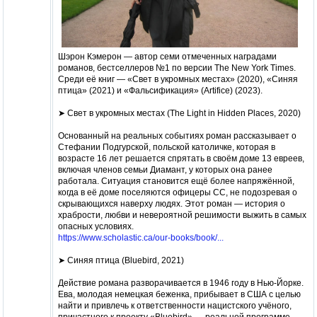
Шэрон Кэмерон — автор семи отмеченных наградами
романов, бестселлеров №1 по версии The New York Times.
Среди её книг — «Свет в укромных местах» (2020), «Синяя
птица» (2021) и «Фальсификация» (Artifice) (2023).
➤️ Свет в укромных местах (The Light in Hidden Places, 2020)
Основанный на реальных событиях роман рассказывает о
Стефании Подгурской, польской католичке, которая в
возрасте 16 лет решается спрятать в своём доме 13 евреев,
включая членов семьи Диамант, у которых она ранее
работала. Ситуация становится ещё более напряжённой,
когда в её доме поселяются офицеры СС, не подозревая о
скрывающихся наверху людях. Этот роман — история о
храбрости, любви и невероятной решимости выжить в самых
опасных условиях.
https://www.scholastic.ca/our-books/book/...
➤️ Синяя птица (Bluebird, 2021)
Действие романа разворачивается в 1946 году в Нью-Йорке.
Ева, молодая немецкая беженка, прибывает в США с целью
найти и привлечь к ответственности нацистского учёного,
причастного к проекту «Bluebird» — реальной программе