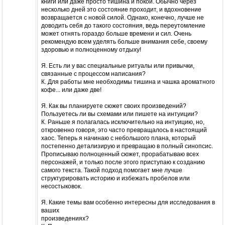
книги или даже просто тишина и покой. Обычно через
несколько дней это состояние проходит, и вдохновение
возвращается с новой силой. Однако, конечно, лучше не
доводить себя до такого состояния, ведь переутомление
может отнять гораздо больше времени и сил. Очень
рекомендую всем уделять больше внимания себе, своему
здоровью и полноценному отдыху!
Я. Есть ли у вас специальные ритуалы или привычки,
связанные с процессом написания?
К. Для работы мне необходимы тишина и чашка ароматного
кофе... или даже две!
Я. Как вы планируете сюжет своих произведений?
Пользуетесь ли вы схемами или пишете на интуиции?
К. Раньше я полагалась исключительно на интуицию, но,
откровенно говоря, это часто превращалось в настоящий
хаос. Теперь я начинаю с небольшого плана, который
постепенно детализирую и превращаю в полный синопсис.
Прописываю полноценный сюжет, прорабатываю всех
персонажей, и только после этого приступаю к созданию
самого текста. Такой подход помогает мне лучше
структурировать историю и избежать пробелов или
несостыковок.
Я. Какие темы вам особенно интересны для исследования в
ваших
произведениях?