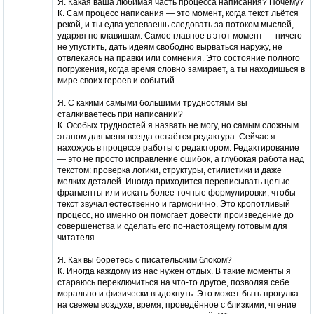
Я. Какая ваша любимая часть процесса написания? Почему?
К. Сам процесс написания — это момент, когда текст льётся
рекой, и ты едва успеваешь следовать за потоком мыслей,
ударяя по клавишам. Самое главное в этот момент — ничего
не упустить, дать идеям свободно вырваться наружу, не
отвлекаясь на правки или сомнения. Это состояние полного
погружения, когда время словно замирает, а ты находишься в
мире своих героев и событий.
Я. С какими самыми большими трудностями вы
сталкиваетесь при написании?
К. Особых трудностей я назвать не могу, но самым сложным
этапом для меня всегда остаётся редактура. Сейчас я
нахожусь в процессе работы с редактором. Редактирование
— это не просто исправление ошибок, а глубокая работа над
текстом: проверка логики, структуры, стилистики и даже
мелких деталей. Иногда приходится переписывать целые
фрагменты или искать более точные формулировки, чтобы
текст звучал естественно и гармонично. Это кропотливый
процесс, но именно он помогает довести произведение до
совершенства и сделать его по-настоящему готовым для
читателя.
Я. Как вы боретесь с писательским блоком?
К. Иногда каждому из нас нужен отдых. В такие моменты я
стараюсь переключиться на что-то другое, позволяя себе
морально и физически выдохнуть. Это может быть прогулка
на свежем воздухе, время, проведённое с близкими, чтение