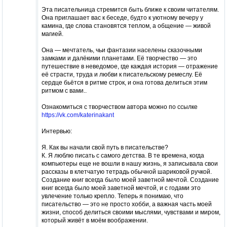
Эта писательница стремится быть ближе к своим читателям.
Она приглашает вас к беседе, будто к уютному вечеру у
камина, где слова становятся теплом, а общение — живой
магией.
Она — мечтатель, чьи фантазии населены сказочными
замками и далёкими планетами. Её творчество — это
путешествие в неведомое, где каждая история — отражение
её страсти, труда и любви к писательскому ремеслу. Её
сердце бьётся в ритме строк, и она готова делиться этим
ритмом с вами..
Ознакомиться с творчеством автора можно по ссылке
https://vk.com/katerinakant
Интервью:
Я. Как вы начали свой путь в писательстве?
К. Я люблю писать с самого детства. В те времена, когда
компьютеры еще не вошли в нашу жизнь, я записывала свои
рассказы в клетчатую тетрадь обычной шариковой ручкой.
Создание книг всегда было моей заветной мечтой. Создание
книг всегда было моей заветной мечтой, и с годами это
увлечение только крепло. Теперь я понимаю, что
писательство — это не просто хобби, а важная часть моей
жизни, способ делиться своими мыслями, чувствами и миром,
который живёт в моём воображении.