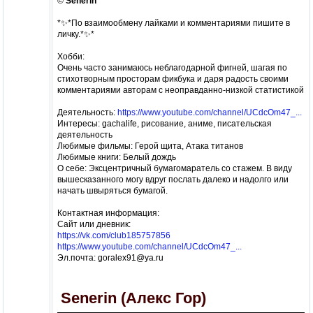
©
Senerin
*✨*По взаимообмену лайками и комментариями пишите в
личку.*✨*
Хобби:
Очень часто занимаюсь неблагодарной фигней, шагая по
стихотворным просторам фикбука и даря радость своими
комментариями авторам с неоправданно-низкой статистикой
Деятельность:
https://www.youtube.com/channel/UCdcOm47_...
Интересы: gachalife, рисование, аниме, писательская
деятельность
Любимые фильмы: Герой щита, Атака титанов
Любимые книги: Белый дождь
О себе: Эксцентричный бумагомаратель со стажем. В виду
вышесказанного могу вдруг послать далеко и надолго или
начать швыряться бумагой.
Контактная информация:
Сайт или дневник:
https://vk.com/club185757856
https://www.youtube.com/channel/UCdcOm47_...
Эл.почта: goralex91@ya.ru
Senerin (Алекс Гор)