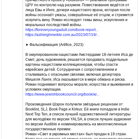
ЦРУ по контролю над разумом. Повествование ведётся от
лица Евы и Инге, дочери нацистского врача, которая после
войны осознаёт ужасы, совершённые её отцом, и стремится
искупить вину. Роман исследует темы вины, искупления и
моральных последствий войны.
https://foreveryoungadult.com/book-report...
https://ashleighmeikle.com.au/2023/07/19/...
➤️ Фальсификация (Artifice, 2023)
В оккупированном нацистами Амстердаме 18-летняя Иса де
Смит, дочь художников, решается продавать поддельные
картины нацистским коллекционерам, чтобы спасти
еврейских детей. Сотрудничая с сопротивлением и
сталкиваясь с опасными связями, включая дезертира
Мишеля Ланге, Иса оказывается в мире обмана и риска.
Роман поднимает вопросы морали, искусства и выживания в
условиях оккупации.
https://www.jewishbookcouncil.org/book/ar...
Произведения Шэрон получили звёздные рецензии от
Booklist, SLJ, Book Page и Kirkus. Её книги попадали в Indie
Next Top Ten, в список лучшей художественной литературы
для молодёжи по версии YALSA, в список лучших аудиокниг
по версии Audible и номинировались на многочисленные
государственные премии.
Роман «Свет в укромных местах» был продан в 19 стран.
Когда она не пишет, её можно застать за перелистыванием