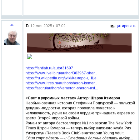
12 мая 2025 г. 07:02
цитировать
alh
https://fantlab.ru/autor31697
https://www.livelib.ru/author/363967-sher...
https://ru.wikipedia.org/wiki/Камерон,_Ше...
https://www.litres.ru/author/sheron-kemer...
https://ast.ru/authors/kemeron-sheron-ast...
«Свет в укромных местах» Автор: Шэрон Кэмерон
Необыкновенная история Стефании Подгурской — польской
девушки-подростка, которая проявила мужество и
человечность, укрыв на своём чердаке тринадцать евреев во
время Второй мировой войны.
Роман от автора бестселлеров №1 по версии The New York
Times Шэрон Кэмерон — теперь выбор книжного клуба Риз
Уизерспун (Reese’s Book Club) в категории Young Adult.
Один стук в дверь — и Стефания должна сделать выбор...