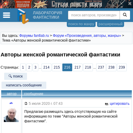
ЛАБОРАТОРИЯ
ФАНТАСТИКИ
поиск по жанру
расширенный
Вы здесь:
Форумы fantlab.ru
>
Форум «Произведения, авторы, жанры»
>
Тема «Авторы женской романтической фантастики»
Авторы женской романтической фантастики
Страницы:
1
2
3
...
214
215
216
217
218
...
237
238
239
🔍 поиск
написать сообщение
автор
сообщение
5 июля 2020 г. 07:43
цитировать
alh
Предлагаю размещать здесь отсутствующую на сайте
информацию по теме "Авторы женской романтической
фантастики".