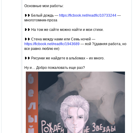
Основные мои работы:
❥❥ Белый дождь —
https://ficbook.net/readfic/10733244
—
многотомник-проза
❥❥ На том же сайте можно найти и мои стихи.
❥❥ Стена между нами или Семь ночей —
https://ficbook.net/readfic/1943689
— яой ?(давняя работа, но
все равно люблю ее)
❥❥ Рисунки же найдете в альбомах – их много.
Ну и… Добро пожаловать еще раз?