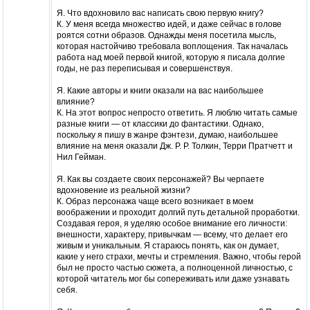
Я. Что вдохновило вас написать свою первую книгу?
К. У меня всегда множество идей, и даже сейчас в голове
роятся сотни образов. Однажды меня посетила мысль,
которая настойчиво требовала воплощения. Так началась
работа над моей первой книгой, которую я писала долгие
годы, не раз переписывая и совершенствуя.
Я. Какие авторы и книги оказали на вас наибольшее
влияние?
К. На этот вопрос непросто ответить. Я люблю читать самые
разные книги — от классики до фантастики. Однако,
поскольку я пишу в жанре фэнтези, думаю, наибольшее
влияние на меня оказали Дж. Р. Р. Толкин, Терри Пратчетт и
Нил Гейман.
Я. Как вы создаете своих персонажей? Вы черпаете
вдохновение из реальной жизни?
К. Образ персонажа чаще всего возникает в моем
воображении и проходит долгий путь детальной проработки.
Создавая героя, я уделяю особое внимание его личности:
внешности, характеру, привычкам — всему, что делает его
живым и уникальным. Я стараюсь понять, как он думает,
какие у него страхи, мечты и стремления. Важно, чтобы герой
был не просто частью сюжета, а полноценной личностью, с
которой читатель мог бы сопереживать или даже узнавать
себя.