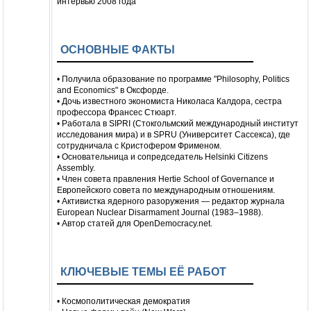
интервью 2008 года
ОСНОВНЫЕ ФАКТЫ
• Получила образование по программе "Philosophy, Politics
and Economics" в Оксфорде.
• Дочь известного экономиста Николаса Калдора, сестра
профессора Франсес Стюарт.
• Работала в SIPRI (Стокгольмский международный институт
исследования мира) и в SPRU (Университет Сассекса), где
сотрудничала с Кристофером Фрименом.
• Основательница и сопредседатель Helsinki Citizens
Assembly.
• Член совета правления Hertie School of Governance и
Европейского совета по международным отношениям.
• Активистка ядерного разоружения — редактор журнала
European Nuclear Disarmament Journal (1983–1988).
• Автор статей для OpenDemocracy.net.
КЛЮЧЕВЫЕ ТЕМЫ ЕЁ РАБОТ
• Космополитическая демократия