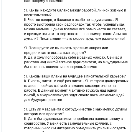
настоящему значимого.
Я. Как вы находите баланс между работой, личной жизнью и
писательством?
К. Честно говоря, о балансе я особо не задумываюсь. Я
просто выстроила свой распорядок так, чтобы успевать как
можно больше. Однако времени всё равно часто не хватает,
и приходится чем-то жертвовать — например, сном! А вы как
думали? Писать книги — это скорее труд, чем развлечение!
Я. Планируете ли вы писать в разных жанрах или
предпочитаете оставаться в одном?
К. Да, я хочу попробовать себя в разных жанрах. Сейчас я
работаю над книгой в жанре дарк-фэнтези, но в будущем мне
бы хотелось написать полноценный роман.
Я. Каковы ваши планы на будущее в писательской карьере?
К. Писать, писать и ещё раз писать! Я не строю долгосрочных
планов — сейчас всё моё внимание сосредоточено на
работе. В данный момент я активно тружусь над одной
книгой, а в черновиках уже ждут своего часа несколько идей
для будущих проектов.
Я. Есть ли у вас мечта о сотрудничестве с каким-либо другим
автором или проектом?
К. Да, я бы с удовольствием попробовала написать книгу в
соавторстве. У меня есть замечательные коллеги, с
которыми было бы интересно объединить усилия и создать