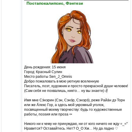
Постапокалипсис, Фэнтези
День рождения: 15 июня
Город: Красный Сулин
Место работы Sen_J_Omnis
Добро пожаловать в мою уютную вселенную
Писатель, поэт, художник и просто прекрасной души человек!
(Сам себя не похвалишь, никто… ну вы знаете) ✌
Имя мне Сэ́нэрин (Сэн, Сэнэ́р, Сэнэрэ́), реже Райа́н дэ Торн
или же А́лекс Гор, а здесь мой укромный уголок,
посвященный моему творчеству: будь то художественные
работы, поэзия или проза ✑️
Никого ни к чему не принуждаю, ни от кого ничего не жду =_="
Нравится? Оставайтесь. Нет? О_О Хм… Ну да ладно ♡️️