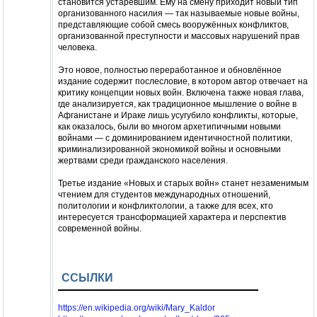
становится устаревшим. Ему на смену приходит новый тип
организованного насилия — так называемые новые войны,
представляющие собой смесь вооружённых конфликтов,
организованной преступности и массовых нарушений прав
человека.
Это новое, полностью переработанное и обновлённое
издание содержит послесловие, в котором автор отвечает на
критику концепции новых войн. Включена также новая глава,
где анализируется, как традиционное мышление о войне в
Афганистане и Ираке лишь усугубило конфликты, которые,
как оказалось, были во многом архетипичными новыми
войнами — с доминированием идентичностной политики,
криминализированной экономикой войны и основными
жертвами среди гражданского населения.
Третье издание «Новых и старых войн» станет незаменимым
чтением для студентов международных отношений,
политологии и конфликтологии, а также для всех, кто
интересуется трансформацией характера и перспектив
современной войны.
ССЫЛКИ
https://en.wikipedia.org/wiki/Mary_Kaldor