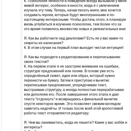
К. Психология личности и поведения всегда вызывали у меня
живой интерес, особенно в юности, когда я с увлечением
изучала эту тему. Теперь, начав писать книги, мне хочется
создавать героев, которые будут многогранными и по-
настоящему интересными. Чтобы достичь этого, я планирую
вновь углубиться в изучение психологии, тем более что за
это время появилось множество новых и увлекательных книг.
Я. Как вы работаете над диалогами? Есть ли у вас какие-то
секреты их написания?
К. В этом случае на первый план выходит чистая интуиция!
Я. Как вы подходите к редактированию и переписыванию
своих текстов?
К. На первом этапе я не заостряю внимание на ошибках,
структуре предложений или логике. В голове уже есть
определённый сюжет, идея или образ, который нужно
перенести на бумагу. Затем я приступаю к вычитке:
переписываю предложения, упорядочиваю текст,
выстраиваю структуру, а иногда полностью перерабатываю
или дополняю его. После завершения этого этапа я даю
тексту "отдохнуть" и возвращаюсь к финальной вычитке
спустя некоторое время. Это позволяет свежим взглядом
заметить недочёты. И только после всей этой кропотливой
работы текст отправляется редактору.
Я. Чем вы занимаетесь, когда не пишете? Какие у вас хобби и
интересы?