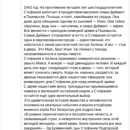
1943 год. На протяжении четырёх лет шестнадцатилетняя
Стефания работает в продуктовом магазине семьи Даймант
в Пшемысле, Польша, и поёт, завоёвывая их сердца. Она
даже дала обещание одному из сыновей — Изио. Они тайно
обручены, ведь она — католичка, а семья Даймант — евреи.
Всё меняется с приходом немецкой армии в Пшемысль.
Семью Даймант отправляют в гетто, и Стефания остаётся
одна в оккупированном городе — единственная, кто
заботится о своей шестилетней сестре Хелене. И вот — стук
в дверь. Это Макс, брат Изио. Он сбежал с поезда,
направлявшегося в лагерь смерти.
Стефания и Хелена принимают невероятное решение —
укрыть Макса. А вскоре — ещё двенадцать человек. И каждый
день они ждут следующего стука в дверь — того, который
может означать смерть. Когда он, наконец, раздаётся, за
дверью оказываются двое нацистских офицеров: они
реквизируют дом Стефании для нужд немецкой армии.
С двумя нацистами внизу, тринадцатью скрывающимися
наверху и маленькой сестрёнкой рядом, у Стефании
остаётся ещё один мучительный выбор.
Эта удивительная история мужества и человечности
основана на реальных событиях и вошла в подборку
книжного клуба Риз Уизерспун для подростков.
«В романе переплетаются и беззаботная лёгкость, и
сковывающий страх, и невероятно внутренняя сила этой
молодой женщины – моей мамы. Книга превзошла все мои
ожидания» – Эд Бужминский, сын Стефании Подгорской.