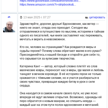
https://www.goodreads.com/author/show/365...
https://www.amazon.com/s?i=stripbooks&...
13 мая 2025 г. 07:27
цитировать
alh
Здравствуйте, дорогие друзья! Вдохновение, как ветер —
никто не знает, откуда оно приходит. Сегодня мы
отправляемся в путешествие по мыслям, историям и тайнам
одного из писателей, чьи книги заставляют нас переживать,
мечтать и верить в невозможное.
Кто он, человек за страницами? Как рождаются миры и
судьбы героев? Почему слова обретают магию в его руках?
Присоединяйтесь к нашей беседе и откройте для себя то,
что скрывается за кулисами творчества.
Катерина Кант — автор, который словно плетёт из слов
магические ковры, переносит нас в миры, где магия и любовь
танцуют в вечном хороводе. В её историях герои не только
сражаются с тёмными силами, но и учатся разбираться в
своих чувствах, превращая каждую битву в урок о силе
сердца.
Она находится в самом начале своего пути, но уже ясно:
впереди её ждут великие открытия. Возможно, однажды её
перо обратится к новым жанрам, но спешить некуда —
каждый шаг на этом пути полон вдохновения и мечтаний.