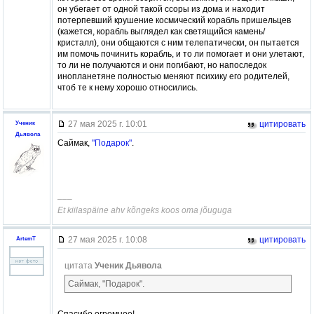
он убегает от одной такой ссоры из дома и находит
потерпевший крушение космический корабль пришельцев
(кажется, корабль выглядел как светящийся камень/
кристалл), они общаются с ним телепатически, он пытается
им помочь починить корабль, и то ли помогает и они улетают,
то ли не получаются и они погибают, но напоследок
инопланетяне полностью меняют психику его родителей,
чтоб те к нему хорошо относились.
27 мая 2025 г. 10:01
цитировать
Ученик
Дьявола
Саймак,
"Подарок"
.
–––
Et kiilaspäine ahv kõngeks koos oma jõuguga
27 мая 2025 г. 10:08
цитировать
ArtemT
цитата
Ученик Дьявола
Саймак, "Подарок".
Спасибо огромное!