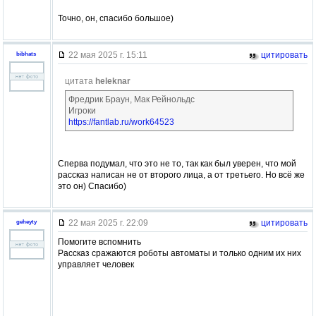
Точно, он, спасибо большое)
22 мая 2025 г. 15:11
цитировать
bibhats
цитата
heleknar
Фредрик Браун, Мак Рейнольдс
Игроки
https://fantlab.ru/work64523
Сперва подумал, что это не то, так как был уверен, что мой
рассказ написан не от второго лица, а от третьего. Но всё же
это он) Спасибо)
22 мая 2025 г. 22:09
цитировать
geheyty
Помогите вспомнить
Рассказ сражаются роботы автоматы и только одним их них
управляет человек