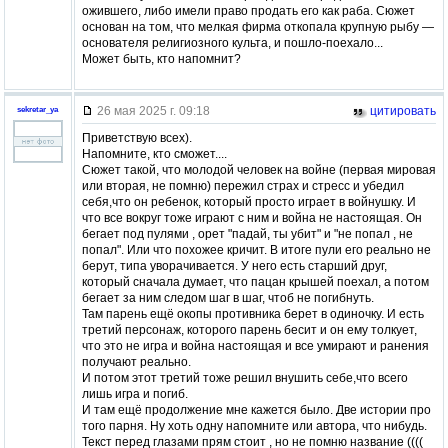
ожившего, либо имели право продать его как раба. Сюжет
основан на том, что мелкая фирма откопала крупную рыбу —
основателя религиозного культа, и пошло-поехало...
Может быть, кто напомнит?
26 мая 2025 г. 09:18
цитировать
sekretar_ya
Приветствую всех).
Напомните, кто сможет....
Сюжет такой, что молодой человек на войне (первая мировая
или вторая, не помню) пережил страх и стресс и убедил
себя,что он ребенок, который просто играет в войнушку. И
что все вокруг тоже играют с ним и война не настоящая. Он
бегает под пулями , орет "падай, ты убит" и "не попал , не
попал". Или что похожее кричит. В итоге пули его реально не
берут, типа уворачивается. У него есть старший друг,
который сначала думает, что пацан крышей поехал, а потом
бегает за ним следом шаг в шаг, чтоб не погибнуть.
Там парень ещё окопы противника берет в одиночку. И есть
третий персонаж, которого парень бесит и он ему толкует,
что это не игра и война настоящая и все умирают и ранения
получают реально.
И потом этот третий тоже решил внушить себе,что всего
лишь игра и погиб.
И там ещё продолжение мне кажется было. Две истории про
того парня. Ну хоть одну напомните или автора, что нибудь.
Текст перед глазами прям стоит , но не помню название ((((