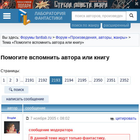
ЛАБОРАТОРИЯ
ФАНТАСТИКИ
поиск по жанру
расширенный
Вы здесь:
Форумы fantlab.ru
>
Форум «Произведения, авторы, жанры»
>
Тема «Помогите вспомнить автора или книгу»
Помогите вспомнить автора или книгу
Страницы:
1
2
3
...
2191
2192
2193
2194
2195
...
2350
2351
2352
🔍 поиск
написать сообщение
автор
сообщение
7 ноября 2005 г. 08:02
цитировать
Droplet
сообщение модератора
В данной теме ищут только фантастику.