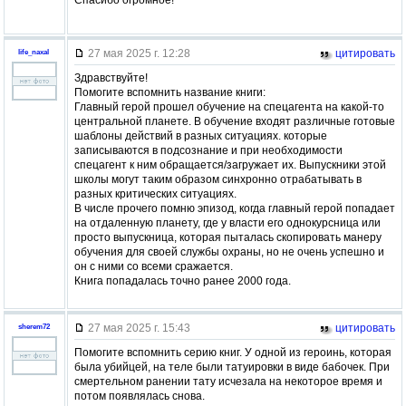
27 мая 2025 г. 12:28
цитировать
life_naxal
Здравствуйте!
Помогите вспомнить название книги:
Главный герой прошел обучение на спецагента на какой-то
центральной планете. В обучение входят различные готовые
шаблоны действий в разных ситуациях. которые
записываются в подсознание и при необходимости
спецагент к ним обращается/загружает их. Выпускники этой
школы могут таким образом синхронно отрабатывать в
разных критических ситуациях.
В числе прочего помню эпизод, когда главный герой попадает
на отдаленную планету, где у власти его однокурсница или
просто выпускница, которая пыталась скопировать манеру
обучения для своей службы охраны, но не очень успешно и
он с ними со всеми сражается.
Книга попадалась точно ранее 2000 года.
27 мая 2025 г. 15:43
цитировать
sherem72
Помогите вспомнить серию книг. У одной из героинь, которая
была убийцей, на теле были татуировки в виде бабочек. При
смертельном ранении тату исчезала на некоторое время и
потом появлялась снова.