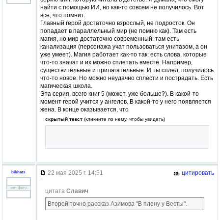
найти с помощью ИИ, но как-то совсем не получилось. Вот
все, что помнит:
Главный герой достаточно взрослый, не подросток. Он
попадает в параллельный мир (не помню как). Там есть
магия, но мир достаточно современный: там есть
канализация (персонажа учат пользоваться унитазом, а он
уже умеет). Магия работает как-то так: есть слова, которые
что-то значат и их можно сплетать вместе. Например,
существительные и прилагательные. И ты сплел, получилось
что-то новое. Но можно неудачно сплести и пострадать. Есть
магическая школа.
Эта серия, всего книг 5 (может, уже больше?). В какой-то
момент герой учится у ангелов. В какой-то у него появляется
жена. В конце оказывается, что
скрытый текст
(кликните по нему, чтобы увидеть)
цель его жизни была в том, чтобы освободить главного
всемогущего персонажа, который все предсказал.
22 мая 2025 г. 14:51
цитировать
bibhats
цитата
Славич
Второй точно рассказ Азимова "В плену у Весты".