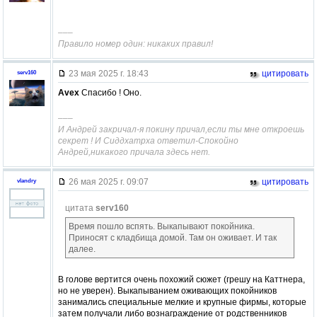
–––
Правило номер один: никаких правил!
23 мая 2025 г. 18:43
цитировать
serv160
Avex
Спасибо ! Оно.
–––
И Андрей закричал-я покину причал,если ты мне откроешь
секрет ! И Сиддхатрха ответил-Спокойно
Андрей,никакого причала здесь нет.
26 мая 2025 г. 09:07
цитировать
vlandry
цитата
serv160
Время пошло вспять. Выкапывают покойника.
Приносят с кладбища домой. Там он оживает. И так
далее.
В голове вертится очень похожий сюжет (грешу на Каттнера,
но не уверен). Выкапыванием оживающих покойников
занимались специальные мелкие и крупные фирмы, которые
затем получали либо вознаграждение от родственников