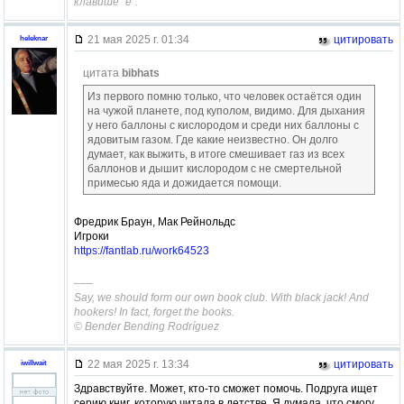
клавише "ё".
21 мая 2025 г. 01:34
цитировать
heleknar
цитата
bibhats
Из первого помню только, что человек остаётся один
на чужой планете, под куполом, видимо. Для дыхания
у него баллоны с кислородом и среди них баллоны с
ядовитым газом. Где какие неизвестно. Он долго
думает, как выжить, в итоге смешивает газ из всех
баллонов и дышит кислородом с не смертельной
примесью яда и дожидается помощи.
Фредрик Браун, Мак Рейнольдс
Игроки
https://fantlab.ru/work64523
–––
Say, we should form our own book club. With black jack! And
hookers! In fact, forget the books.
© Bender Bending Rodríguez
22 мая 2025 г. 13:34
цитировать
iwillwait
Здравствуйте. Может, кто-то сможет помочь. Подруга ищет
серию книг, которую читала в детстве. Я думала, что смогу