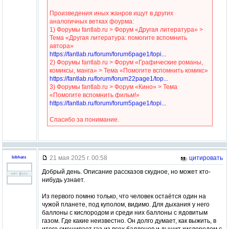
Произведения иных жанров ищут в других
аналогичных ветках фоурма:
1) Форумы fantlab.ru > Форум «Другая литература» >
Тема «Другая литература: помогите вспомнить
автора»
https://fantlab.ru/forum/forum6page1/topi...
2) Форумы fantlab.ru > Форум «Графические романы,
комиксы, манга» > Тема «Помогите вспомнить комикс»
https://fantlab.ru/forum/forum22page1/top...
3) Форумы fantlab.ru > Форум «Кино» > Тема
«Помогите вспомнить фильм!»
https://fantlab.ru/forum/forum5page1/topi...
Спасибо за понимание.
21 мая 2025 г. 00:58
цитировать
bibhats
Добрый день. Описание рассказов скудное, но может кто-
нибудь узнает.
Из первого помню только, что человек остаётся один на
чужой планете, под куполом, видимо. Для дыхания у него
баллоны с кислородом и среди них баллоны с ядовитым
газом. Где какие неизвестно. Он долго думает, как выжить, в
итоге смешивает газ из всех баллонов и дышит кислородом с