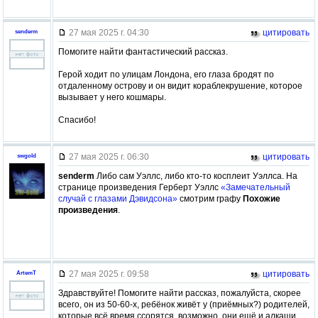
27 мая 2025 г. 04:30
цитировать
senderm
Помогите найти фантастический рассказ.
Герой ходит по улицам Лондона, его глаза бродят по
отдаленному острову и он видит кораблекрушение, которое
вызывает у него кошмары.
Спасибо!
27 мая 2025 г. 06:30
цитировать
swgold
senderm
Либо сам Уэллс, либо кто-то косплеит Уэллса. На
странице произведения Герберт Уэллс
«Замечательный
случай с глазами Дэвидсона»
смотрим графу
Похожие
произведения
.
27 мая 2025 г. 09:58
цитировать
ArtemT
Здравствуйте! Помогите найти рассказ, пожалуйста, скорее
всего, он из 50-60-х, ребёнок живёт у (приёмных?) родителей,
которые всё время ссорятся, возможно, они ещё и алкаши,