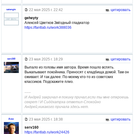
22 мая 2025 г. 22:42
цитировать
satengin
geheyty
Алексей Цветков Звёздный гладиатор
https://fantlab.ru/work388036
23 мая 2025 г. 18:29
цитировать
serv160
Выпало из головы имя автора. Время пошло вспять.
Выкапывают покойника. Приносят с кладбища домой. Там он
оживает. И так далее. По-моему кто-то из советских
классиков. Подскажите плиз.
–––
И Андрей закричал-я покину причал,если ты мне откроешь
секрет ! И Сиддхатрха ответил-Спокойно
Андрей,никакого причала здесь нет.
23 мая 2025 г. 18:38
цитировать
Avex
serv160
https://fantlab.ru/work24426