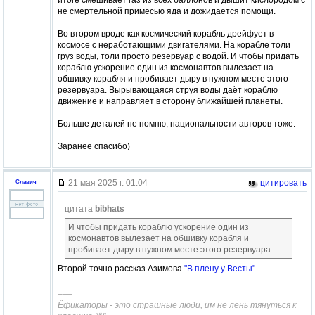
не смертельной примесью яда и дожидается помощи.
Во втором вроде как космический корабль дрейфует в
космосе с неработающими двигателями. На корабле толи
груз воды, толи просто резервуар с водой. И чтобы придать
кораблю ускорение один из космонавтов вылезает на
обшивку корабля и пробивает дыру в нужном месте этого
резервуара. Вырывающаяся струя воды даёт кораблю
движение и направляет в сторону ближайшей планеты.
Больше деталей не помню, национальности авторов тоже.
Заранее спасибо)
21 мая 2025 г. 01:04
цитировать
Славич
цитата
bibhats
И чтобы придать кораблю ускорение один из
космонавтов вылезает на обшивку корабля и
пробивает дыру в нужном месте этого резервуара.
Второй точно рассказ Азимова
"В плену у Весты"
.
–––
Ёфикаторы - это страшные люди, им не лень тянуться к