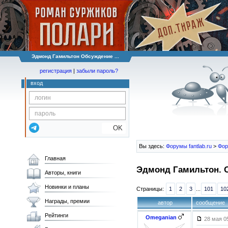
Эдмонд Гамильтон Обсуждение ...
регистрация
|
забыли пароль?
вход
OK
Вы здесь:
Форумы fantlab.ru
>
Фор
Главная
Эдмонд Гамильтон. О
Авторы, книги
Новинки и планы
Страницы:
1
2
3
...
101
10
Награды, премии
автор
сообщение
Рейтинги
Omeganian
28 мая 0