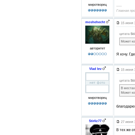
миротворец
–––
Главная пр
moshehecht
15 июня 
цитата
Sti
Может ко
авторитет
Я хочу. Гд
Vlad lev
15 июня 
цитата
Sti
В местах
Может ко
миротворец
благодарю
Stirliz77
27 июня 
В тех же о