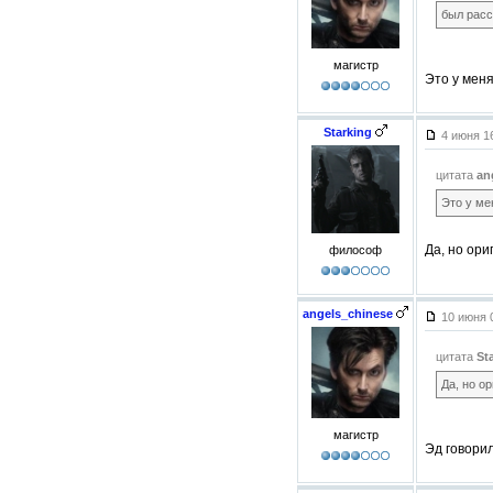
был расс
магистр
Это у меня
Starking
4 июня 1
цитата
an
Это у ме
Да, но ори
философ
angels_chinese
10 июня 
цитата
St
Да, но о
магистр
Эд говорил