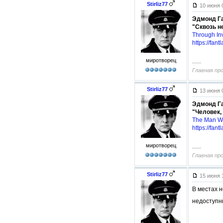
Stirliz77
10 июня 
Эдмонд Г
"Сквозь н
Through Inv
https://fan
миротворец
–––
Главная пр
Stirliz77
13 июня 
Эдмонд Г
"Человек,
The Man W
https://fan
миротворец
–––
Главная пр
Stirliz77
15 июня 
В местах н
недоступн