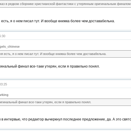
каз в редком сборнике христианской фантастики с утерянным оригинальным финалом
 есть, я о нем писал тут. И вообще книжка более чем доставабельна.
6:30
gels_chinese
ня есть, я о нем писал тут. И вообще книжка более чем доставабельна.
гинальный финал все-таки утерян, если я правильно понял.
03:25
arking
ригинальный финал все-таки утерян, если я правильно понял.
 в интервью, что редактор вычеркнул последнее предложение, да. А это свято