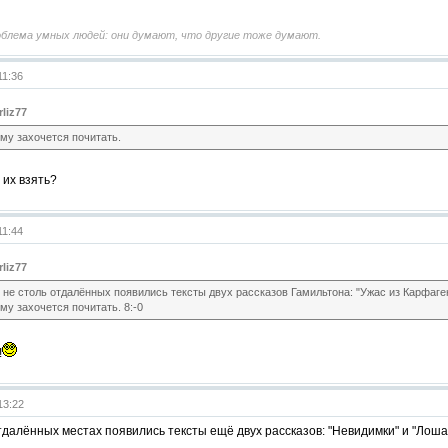
облема умных людей: они думают, что другие тоже думают.
11:36
rliz77
му захочется почитать.
е их взять?
11:44
rliz77
 не столь отдалённых появились тексты двух рассказов Гамильтона: "Ужас из Карфаг
му захочется почитать. 8:-0
!
13:22
тдалённых местах появились тексты ещё двух рассказов: "Невидимки" и "Лошад