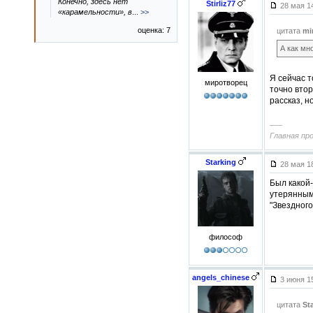
Конечно, здесь нет
Stirliz77
28 мая 1
«карамельности», в
...
>>
оценка: 7
цитата
mi
А как мн
Я сейчас т
миротворец
точно втор
рассказ, н
–––
Главная пр
Starking
28 мая 1
Был какой-
утерянным
"Звездного
философ
angels_chinese
3 июня 1
цитата
St