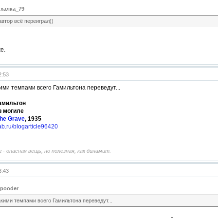
халка_79
автор всё переиграл))
е.
2:53
ими темпами всего Гамильтона переведут...
амильтон
в могиле
the Grave
, 1935
tlab.ru/blogarticle96420
 - опасная вещь, но полезная, как динамит.
3:43
apooder
акими темпами всего Гамильтона переведут...