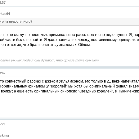
4:57
rkas64
ого из недоступного?
очно не скажу, но несколько криминальных рассказов точно недоступны. Я, п
ой части было не найти. Я даже написал человеку, поставившему оценку этому
о он ответил, что брал почитать у знакомых. Облом.
облема умных людей: они думают, что другие тоже думают.
8:47
то совместный рассказ с Джеком Уильямсоном, его только в 21 веке напечата
 оригинальным финалом (у "Королей" мы хотя бы оригинальный финал знаем);
 волка"; а еще есть оригинальный синопсис "Звездных королей", в Нью-Мексико
5:21
arking