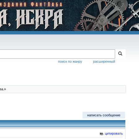
поиск по жанру
расширенный
ва.»
написать сообщение
цитировать