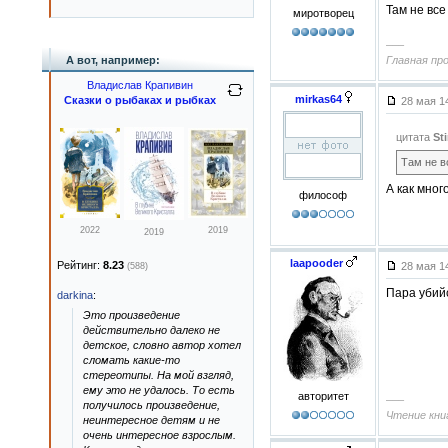
Там не все
миротворец
–––
А вот, например:
Главная пр
Владислав Крапивин
mirkas64
Сказки о рыбаках и рыбках
28 мая 1
цитата
Sti
Там не в
А как мног
философ
2022
2019
2019
laapooder
Рейтинг:
8.23
28 мая 1
(588)
Пара убийс
darkina
:
Это произведение
действительно далеко не
детское, словно автор хотел
сломать какие-то
стереотипы. На мой взгляд,
ему это не удалось. То есть
авторитет
–––
получилось произведение,
Чтение книг
неинтересное детям и не
очень интересное взрослым.