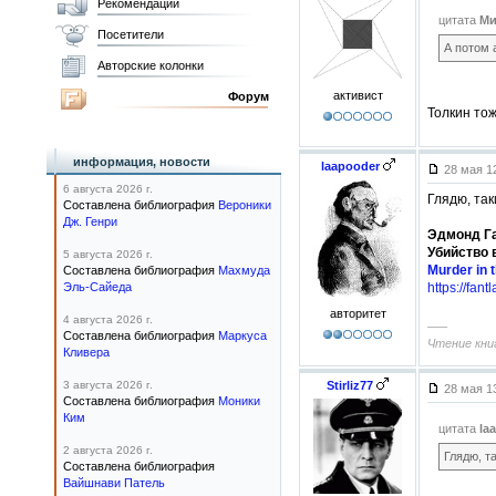
Рекомендации
цитата
Ми
Посетители
А потом 
Авторские колонки
активист
Форум
Толкин тож
информация, новости
laapooder
28 мая 1
6 августа 2026 г.
Глядю, так
Составлена библиография
Вероники
Дж. Генри
Эдмонд Г
Убийство 
5 августа 2026 г.
Murder in 
Составлена библиография
Махмуда
Эль-Сайеда
https://fan
авторитет
4 августа 2026 г.
–––
Составлена библиография
Маркуса
Чтение книг
Кливера
3 августа 2026 г.
Stirliz77
28 мая 1
Составлена библиография
Моники
Ким
цитата
la
2 августа 2026 г.
Глядю, т
Составлена библиография
Вайшнави Патель