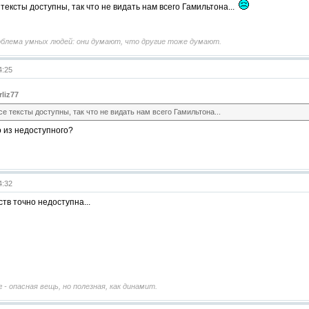
 тексты доступны, так что не видать нам всего Гамильтона...
облема умных людей: они думают, что другие тоже думают.
4:25
rliz77
се тексты доступны, так что не видать нам всего Гамильтона...
о из недоступного?
4:32
тв точно недоступна...
 - опасная вещь, но полезная, как динамит.