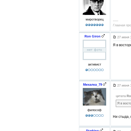
миротворец
–––
Главная пр
Ron Giron
27 июня 
Я в востор
активист
Михалка_79
27 июня 
цитата
Ro
Я в вост
философ
Ни стыда, 
Starking