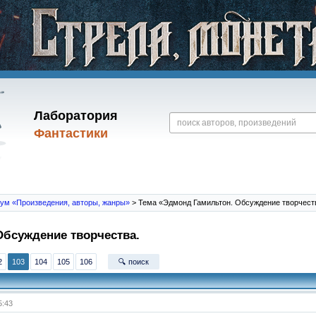
Лаборатория
Фантастики
ум «Произведения, авторы, жанры»
> Тема «Эдмонд Гамильтон. Обсуждение творчест
бсуждение творчества.
2
103
104
105
106
🔍 поиск
5:43