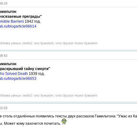
08:18
амильтон
еосязаемые преграды"
isible Barriers
1942 год.
tlab.ru/blogarticle96614
облема умных людей: они думают, что другие тоже думают.
08:43
амильтон
 раскрывший тайну смерти"
ho Solved Death
1939 год.
tlab.ru/blogarticle96653
облема умных людей: они думают, что другие тоже думают.
10:29
е столь отдалённых появились тексты двух рассказов Гамильтона: "Ужас из 
ы. Может кому захочется почитать.