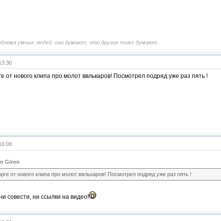
облема умных людей: они думают, что другие тоже думают.
13:30
ге от нового клипа про молот ввлькаров! Посмотрел подряд уже раз пять !
16:08
n Giron
орге от нового клипа про молот ввлькаров! Посмотрел подряд уже раз пять !
ни совести, ни ссылки на видео!