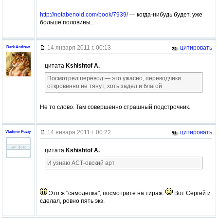
http://notabenoid.com/book/7939/
— когда-нибудь будет, уже
больше половины...
14 января 2011 г. 00:13
цитировать
Dark Andrew
цитата
Kshishtof A.
Посмотрел перевод — это ужасно, переводчики
откровенно не тянут, хоть задел и благой
Не то слово. Там совершенно страшный подстрочник.
14 января 2011 г. 00:22
цитировать
Vladimir Puziy
цитата
Kshishtof A.
И узнаю АСТ-овский арт
Это ж "самоделка", посмотрите на тираж.
Вот Сергей и
сделал, ровно пять экз.