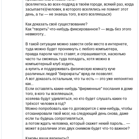
(вселяетесь во всех-подряд в твоём городе, всякий раз, когда
засыпаете)(человек, в которого вселялись не помнит этот
день, а ты — не знаешь того, в кого вселяешься)
Как доказать своё существование?
Как "творить" что-нибудь фиксированное? — ведь без этого
невмоготу...
В такой ситуации можно завести себе место в интернете,
туда можно будет проникнуть с любого компьютера,
правда пароли часто ставят, и спрашивается, насколько
часто ты сможешь туда попадать, хотя можно в
компьютерный клуб ходить,
а купить и поддерживать физическую комнату куче
различных людей "бюрократы" вряд-ли позволят.
А вот доказать остальным, что ты есть — это уже непонятно
как...
Если оставлять какие-нибудь "фирменные" послания в доме
того, в кого ты вселяешься,
хозяева будут удивляться, но кто будет слушать каких-то
трёхсот человек в год?
Можно попробовать как-то договорится с кем-нибудь, чтобы
отсканировали твой мозг, на следующий день снова, даже
если ты будешь сопротивляться,
а потом ждать человека, который скажет некий пароль... —
может в различии этих двух снимком будет что-то важное?
Каковы ваши варианты?