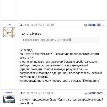
15 января 2011 г. 00:06
цитировать
стол
цитата
Hostis
Сюжет же у него довольно плоский.
не всегда,
да и что такое "сюжет"? — структура последовательности
событий?
а могут ли называться сюжетом богатые свойства какого-
нибудь предмета, описываемого в произведении?
(предположения, факты, выводы, результаты... —
разумеется с красиво подобранной последовательностью и
безупречной логикой)
из переведённого могу посоветовать рассказ "Похищение"
25 января 2011 г. 01:36
цитировать
stalkers
а я уж и порадовался было. Один из столпов продолжателей
дела Дика.