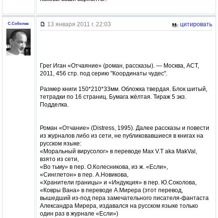
13 января 2011 г. 22:03
цитировать
С.Соболев
Грег Иган «Отчаяние» (роман, рассказы). — Москва, АСТ,
2011, 456 стр. под серию "Координаты чудес".
Размер книги 150*210*33мм. Обложка твердая. Блок шитый,
тетрадки по 16 страниц. Бумага жёлтая. Тираж 5 экз.
Подделка.
Роман «Отчание» (Distress, 1995). Далее рассказы и повести
из журналов либо из сети, не публиковавшиеся в книгах на
русском языке:
«Моральный вирусолог» в переводе Max V.T aka MakVal,
взято из сети,
«Во тьму» в пер. О.Колесникова, из ж. «Если»,
«Синглетон» в пер. А.Новикова,
«Хранители границы» и «Индукция» в пер. Ю.Соколова,
«Ковры Вана» в переводе А.Мирера (этот перевод,
вышедший из-под пера замечательного писателя-фантаста
Александра Мирера, издавался на русском языке только
один раз в журнале «Если»)