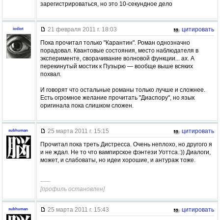
зарегистрироваться, но это 10-секундное дело
21 февраля 2011 г. 18:03
цитировать
iodiot
Пока прочитал только "Карантин". Роман однозначно
порадовал. Квантовые состояния, место наблюдателя в
эксперименте, сворачивание волновой функции... ах. А
перекинутый мостик к Пузырю — вообще выше всяких
похвал.
И говорят что остальные романы только лучше и сложнее.
Есть огромное желание прочитать "Диаспору", но язык
оригинала пока слишком сложен.
25 марта 2011 г. 15:15
цитировать
subhuman
Прочитал пока треть Дистресса. Очень неплохо, но другого я
и не ждал. Не то что вампирское фэнтези Уоттса.:)) Диалоги,
может, и слабоваты, но идеи хорошие, и антураж тоже.
–––
[профиль остановлен]
25 марта 2011 г. 15:43
цитировать
subhuman