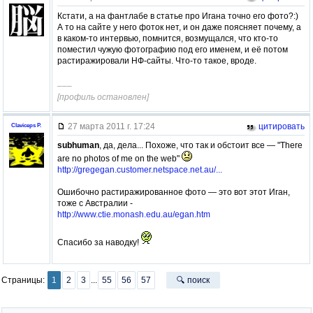
Кстати, а на фантлабе в статье про Игана точно его фото?:)
А то на сайте у него фоток нет, и он даже поясняет почему, а
в каком-то интервью, помнится, возмущался, что кто-то
поместил чужую фотографию под его именем, и её потом
растиражировали НФ-сайты. Что-то такое, вроде.
–––
[профиль остановлен]
27 марта 2011 г. 17:24
цитировать
Claviceps P.
subhuman
, да, дела... Похоже, что так и обстоит все — "There
are no photos of me on the web"
http://gregegan.customer.netspace.net.au/...
Ошибочно растиражированное фото — это вот этот Иган,
тоже с Австралии -
http://www.ctie.monash.edu.au/egan.htm
Спасибо за наводку!
Страницы:
1
2
3
...
55
56
57
🔍 поиск