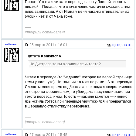
Просто Уоттса я читал в переводе, а он у Ложной слепоты
никакой... Полагаю, что впечатление частично смазано этим,
плюс вампирами. А от Игана у меня никаких отрицательных
эмоций нет, и от Чана тоже.
–––
[профиль остановлен]
25 марта 2011 г. 16:01
цитировать
subhuman
цитата
Kshishtof A.
Но Дистресс-то вы в оригинале читаете?
Читаю в переводе (то "издание", которое на первой странице
темы упомянуто). Но там ничего глаз не режет. А от перевода
Слепоты меня прямо подбрасывало, и когда я сверял именно
эти строчки с оригиналом, то убеждался в жутком искажении
текста переводчиком. То есть — как мне кажется — именно
язык/стиль Уоттса при переводе уничтожился и превратился
в шершавую стилистику переводчика.
–––
[профиль остановлен]
27 марта 2011 г. 15:45
цитировать
subhuman