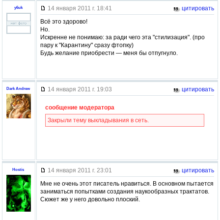
14 января 2011 г. 18:41
цитировать
y6uk
Всё это здорово!
Но.
Искренне не понимаю: за ради чего эта "стилизация". (про
пару к "Карантину" сразу фтопку)
Будь желание приобрести — меня бы отпугнуло.
14 января 2011 г. 19:03
цитировать
Dark Andrew
сообщение модератора
Закрыли тему выкладывания в сеть.
14 января 2011 г. 23:01
цитировать
Hostis
Мне не очень этот писатель нравиться. В основном пытается
заниматься попытками создания наукообразных трактатов.
Сюжет же у него довольно плоский.