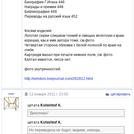
Биография Г.Игана 446
Награды и премии 448
Библиография 449
Переводы на русский язык 452
Косяки изделия:
Логотип серии слишком тонкий и смещен вплотную к краю
корешка, как и имя автора тоже, см.фото.
Четвертая сторона обложка с белой полосой по краю на
сгибе.
Картридж мазал при печати нижнее поле, см. фото.
Каптал имеется, ляссе нет.
фото унутренностей:
http://velobos.livejournal.com/262812.html
13 января 2011 г. 23:50
цитировать
стол
цитата
Kshishtof A.
"Диаспоры"
цитата
Kshishtof A.
Но переведена не будет, видимо, никогда.