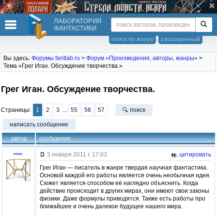
ЛАБОРАТОРИЯ
ФАНТАСТИКИ
поиск по жанру
расширенный
Вы здесь:
Форумы fantlab.ru
>
Форум «Произведения, авторы, жанры»
>
Тема «Грег Иган. Обсуждение творчества.»
Грег Иган. Обсуждение творчества.
Страницы:
1
2
3
...
55
56
57
🔍 поиск
написать сообщение
автор
сообщение
3 января 2011 г. 17:03
цитировать
стол
Грег Иган — писатель в жанре твердая научная фантастика.
Основой каждой его работы является очень необычная идея.
Сюжет является способом её наглядно объяснить. Когда
действие происходит в других мирах, они имеют свои законы
физики. Даже формулы приводятся. Также есть работы про
ближайшее и очень далекое будущее нашего мира.