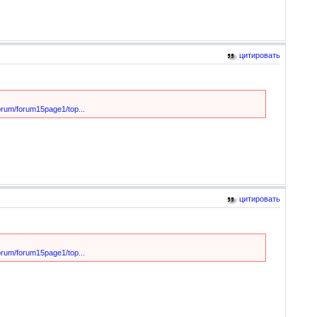
цитировать
/forum/forum15page1/top...
цитировать
/forum/forum15page1/top...