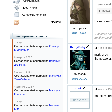
Рекомендации
цитата
mak
Посетители
"Птицеед" 
Авторские колонки
Не надоело
Форум
авторитет
–––
"Прошлое ест
информация, новости
Брайан Стейв
7 августа 2026 г.
Составлена библиография
Оливера
KerbyKerby
4 июня 18
К. Лэнгмида
mak-grou
6 августа 2026 г.
Вы вроде вы
Составлена библиография
Вероники
Дж. Генри
5 августа 2026 г.
философ
Составлена библиография
Махмуда
Эль-Сайеда
4 августа 2026 г.
goof
4 июня 19
Составлена библиография
Маркуса
Кливера
Как же у че
3 августа 2026 г.
Составлена библиография
Моники
Ким