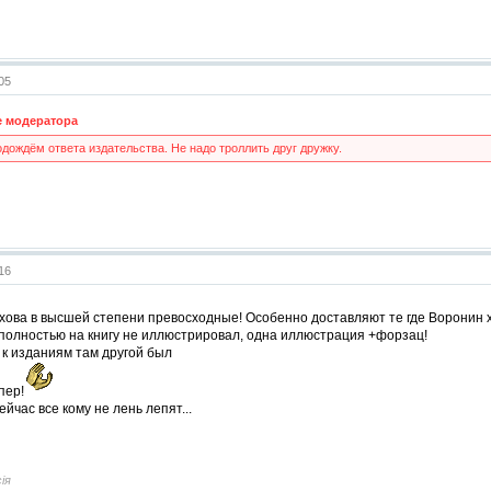
:05
 модератора
дождём ответа издательства. Не надо троллить друг дружку.
:16
ова в высшей степени превосходные! Особенно доставляют те где Воронин 
полностью на книгу не иллюстрировал, одна иллюстрация +форзац!
 к изданиям там другой был
пер!
ейчас все кому не лень лепят...
iя