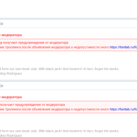
:09
 модератора
by
получает предупреждение от модератора
ие троллинга после объявления модератора о недопустимости оного
https://fantlab.ru
 form our own book club. With black jack! And hookers! In fact, forget the books.
ding Rodríguez
:09
 модератора
получает предупреждение от модератора
ие троллинга после объявления модератора о недопустимости оного
https://fantlab.ru
 form our own book club. With black jack! And hookers! In fact, forget the books.
ding Rodríguez