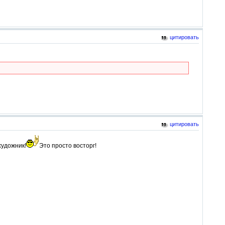
цитировать
цитировать
художник!
Это просто восторг!