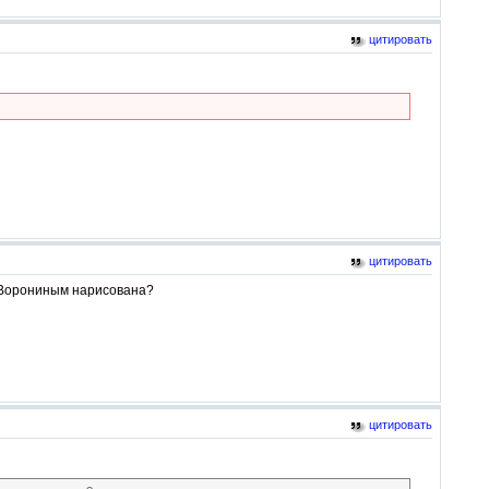
цитировать
цитировать
е Ворониным нарисована?
цитировать