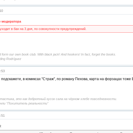
:10
 модератора
уходит в бан на 3 дня, по совокупности предупреждений.
 form our own book club. With black jack! And hookers! In fact, forget the books.
ding Rodríguez
9:53
е подскажете, в комиксах "Страж", по роману Пехова, карта на форзацах тож
астика, это как добротный кусок сала на чёрном хлебе повседневности.
нли "Похититель реальности"
3:51
R