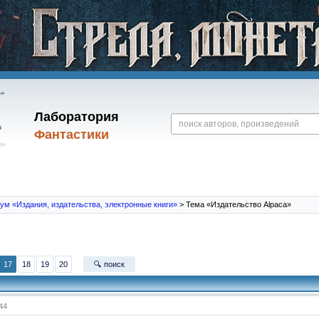
Лаборатория
Фантастики
ум «Издания, издательства, электронные книги»
> Тема «Издательство Alpaca»
17
18
19
20
🔍 поиск
:44