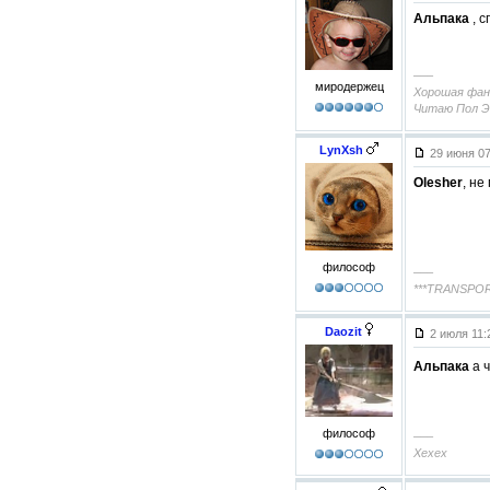
Альпака
, с
–––
миродержец
Хорошая фант
Читаю Пол Э
LynXsh
29 июня 0
Olesher
, не
философ
–––
***TRANSPO
Daozit
2 июля 11
Альпака
а ч
философ
–––
Хехех