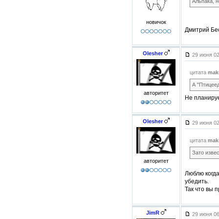
Альпака, 
новичок
Дмитрий Бе
Olesher
29 июня 0
цитата
mak
А "Птицеед
авторитет
Не планиру
Olesher
29 июня 0
цитата
mak
Зато извес
авторитет
Люблю когда
убедить.
Так что вы 
JimR
29 июня 0