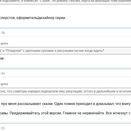
не подскажете, в комиксах "Страж", по роману Пехова, карта на форзацах тоже Ворон
сперстов, оформитель/дизайнер серии.
2:39
-grou
" и "Птицелов" с цветными срезами и рисунками на них когда ждать?
ем
2:44
-grou
тно, что соавторы изрядно подпортили ему репутацию, оттого в дальнейшем и исчезли
 про меня рассказывают сказки. Один помню приходил и доказывал, что книгу пи
правы. Придерживайтесь этой версии. Главное не нервничайте. Все исчезнут с
6:15