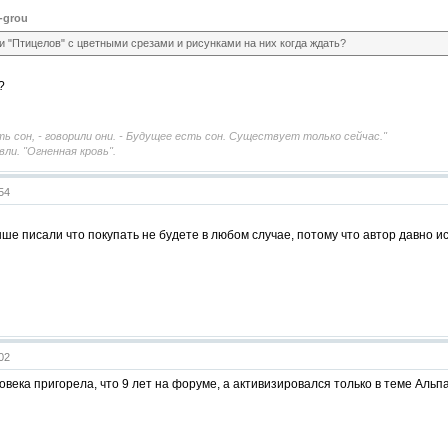
-grou
и "Птицелов" с цветными срезами и рисунками на них когда ждать?
?
ь сон, - говорили они. - Будущее есть сон. Существует только сейчас."
ли. "Огненная кровь".
:54
ше писали что покупать не будете в любом случае, потому что автор давно ис
:02
ловека пригорела, что 9 лет на форуме, а активизировался только в теме Альп