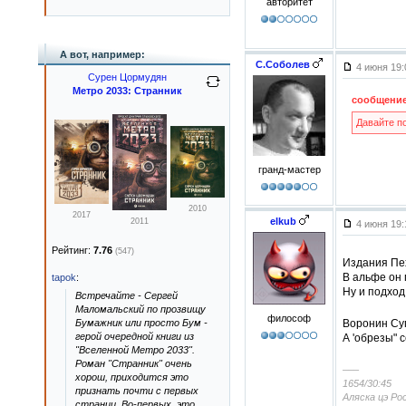
авторитет
А вот, например:
С.Соболев
4 июня 19
Сурен Цормудян
Метро 2033: Странник
сообщение
Давайте по
гранд-мастер
2010
2017
elkub
2011
4 июня 19
Рейтинг:
7.76
(547)
Издания Пех
В альфе он 
tapok
:
Ну и подход
Встречайте - Сергей
Маломальский по прозвищу
философ
Бумажник или просто Бум -
Воронин Су
герой очередной книги из
А 'обрезы" с
"Вселенной Метро 2033".
Роман "Странник" очень
–––
хорош, приходится это
1654/30:45
признать почти с первых
Аляска цэ Рос
страниц. Во-первых, это