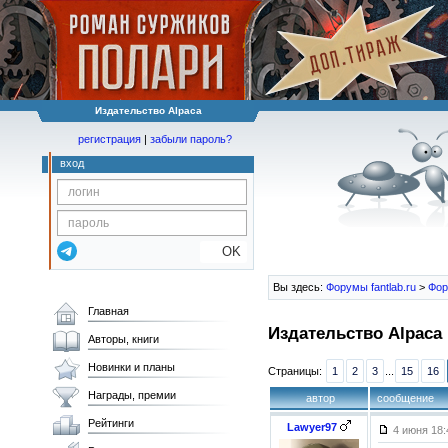
Издательство Alpaca
регистрация
|
забыли пароль?
вход
OK
Вы здесь:
Форумы fantlab.ru
>
Фор
Главная
Издательство Alpaca
Авторы, книги
Новинки и планы
Страницы:
1
2
3
...
15
16
Награды, премии
автор
сообщение
Рейтинги
Lawyer97
4 июня 18