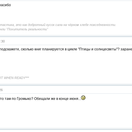
пасибо
астика, это как добротный кусок сала на чёрном хлебе повседневности.
нли "Похититель реальности"
7:30
 подскажете, сколько книг планируется в цикле "Птицы и солнцесветы"? заране
RT WHEN READY***
:26
то там по Громыко? Обещали же в конце июня...