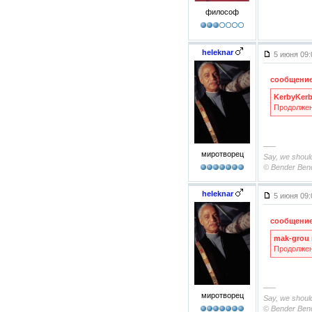
философ
heleknar
5 июня 09
сообщение
KerbyKer
Продолжен
–––
миротворец
Say, we should
© Bender Ben
heleknar
5 июня 09
сообщение
mak-grou
Продолжен
–––
миротворец
Say, we should
© Bender Ben