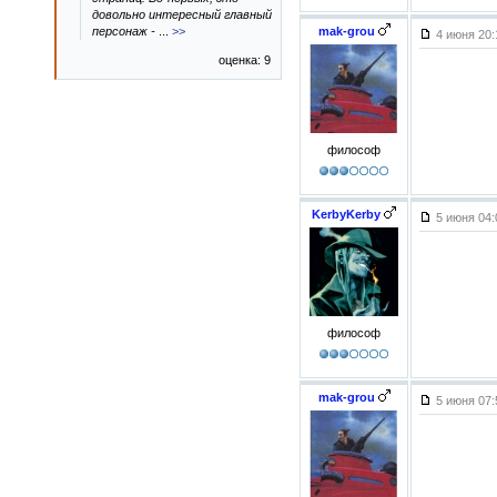
довольно интересный главный
персонаж -
...
>>
mak-grou
4 июня 20
оценка: 9
философ
KerbyKerby
5 июня 04
философ
mak-grou
5 июня 07