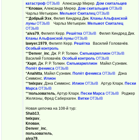
катастроф
ОТЗЫВ
Александр Мирер.
Дом скитальцев
**
Клован
, Александр Мирер.
Дом скитальцев
ОТЗЫВ
Чарльз Метьюрин.
Мельмот Скиталец
ОТЗЫВ
**
Добрый Ээх
, Филип Киндред Дик.
Кланы Альфанской
луны
ОТЗЫВ
Чарльз Метьюрин.
Мельмот Скиталец
ОТЗЫВ
*
aiva79
, Филипп Керр.
Решётка
ОТЗЫВ
Филип Киндред Дик.
Кланы Альфанской луны
ОТЗЫВ
lawyer.1979
, Филипп Керр.
Решётка
Василий Головачёв.
Особый контроль
**
Denver_inc
, Дж. Р. Р. Толкин.
Сильмариллион
ОТЗЫВ
Василий Головачёв.
Особый контроль
ОТЗЫВ
*
Харп
, Дж. Р. Р. Толкин.
Сильмариллион
Майкл Суэнвик.
Полёт феникса
ОТЗЫВ
*
Anahitta
, Майкл Суэнвик.
Полёт феникса
ОТЗЫВ
Дэна
Симмонс.
Илион
**
twixpav
, Дэна Симмонс.
Илион
ОТЗЫВ
Артур Кларк.
Пески
Марса
ОТЗЫВ
**
пользователь
, Артур Кларк.
Пески Марса
ОТЗЫВ
Роджер
Желязны, Фред Саберхаген.
Витки
ОТЗЫВ
Новая цепочка на 108-й тур:
Shab13
,
twixpav
,
Клован
,
Denver_inc
,
пользователь
,
aiva79
,