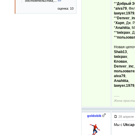
обстоятельства,
...
>>
**
Добрый Э
*
aiva79
, Фи
оценка: 10
lawyer.1979
**
Denver_in
*
Харп
, Дж. Р
*
Anahitta
, 
**
twixpav
, 
**
пользова
Новая цепоч
Shab13
,
twixpav
,
Клован
,
Denver_inc
,
пользовате
aiva79
,
Anahitta
,
lawyer.1979
–––
Жена прости
goldobik
28 апреля 
Мы с
Ukcap