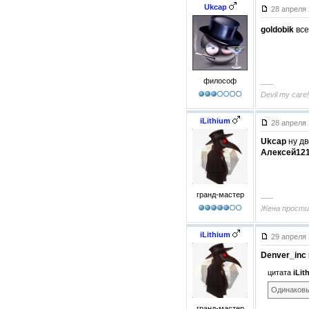
Ukcap
28 апреля 
goldobik
все
философ
–––
Devil my care!
iLithium
28 апреля 
Ukcap
ну дв
Алексей12
гранд-мастер
–––
Жена прости
iLithium
29 апреля 
Denver_inc
цитата
iLit
Одинаковы
гранд-мастер