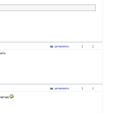
цитировать
|
[
]
рать.
цитировать
|
[
]
очитаю