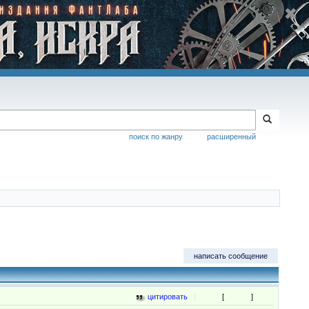
поиск по жанру
расширенный
написать сообщение
цитировать
|
[
]