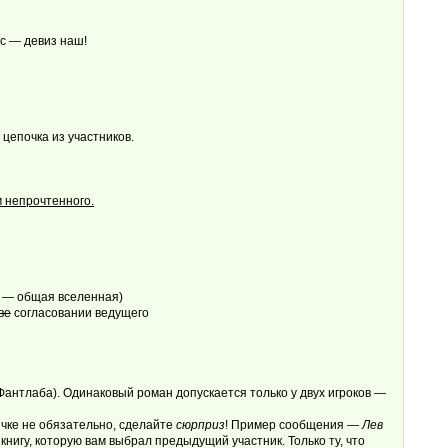
с — девиз наш!
цепочка из участников.
м непрочтенного.
ю — общая вселенная)
ве
согласовании ведущего
нтлаба). Одинаковый роман допускается только у двух игроков —
ичке не обязательно, сделайте
сюрприз
! Пример сообщения —
Лев
 книгу, которую вам выбрал предыдущий участник. Только ту, что