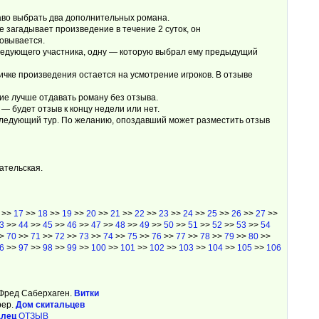
раво выбрать два дополнительных романа.
е загадывает произведение в течение 2 суток, он
овывается.
следующего участника, одну — которую выбрал ему предыдущий
чке произведения остается на усмотрение игроков. В отзыве
ие лучше отдавать роману без отзыва.
— будет отзыв к концу недели или нет.
следующий тур. По желанию, опоздавший может разместить отзыв
ательская.
>>
17
>>
18
>>
19
>>
20
>>
21
>>
22
>>
23
>>
24
>>
25
>>
26
>>
27
>>
3
>>
44
>>
45
>>
46
>>
47
>>
48
>>
49
>>
50
>>
51
>>
52
>>
53
>>
54
>
70
>>
71
>>
72
>>
73
>>
74
>>
75
>>
76
>>
77
>>
78
>>
79
>>
80
>>
6
>>
97
>>
98
>>
99
>>
100
>>
101
>>
102
>>
103
>>
104
>>
105
>>
106
ред Саберхаген.
Витки
рер.
Дом скитальцев
алец
ОТЗЫВ