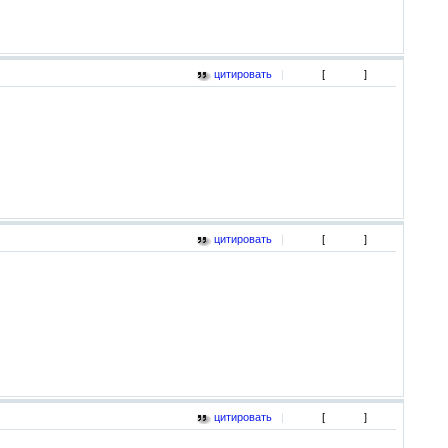
цитировать
|
[
]
цитировать
|
[
]
цитировать
|
[
]