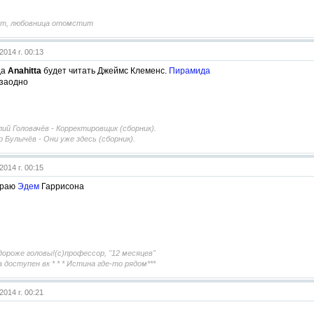
т, любовница отомстит
2014 г. 00:13
да
Anahitta
будет читать Джеймс Клеменс.
Пирамида
 заодно
ий Головачёв - Корректировщик (сборник).
р Булычёв - Они уже здесь (сборник).
2014 г. 00:15
ираю
Эдем
Гаррисона
ороже головы!(с)профессор, "12 месяцев"
а доступен вк * * * Истина где-то рядом***
2014 г. 00:21