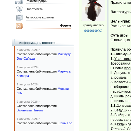
Рекомендации
Правила ни
Посетители
Литературн
Авторские колонки
Цель игры:
гранд-мастер
Форум
Расширение 
Суть игры:
С помощью
информация, новости
Правила ро
5 августа 2026 г.
1.
Никому не
Составлена библиография
Махмуда
Эль-Сайеда
1.
Участник 
Требования 
4 августа 2026 г.
i. Полка
про
Составлена библиография
Маркуса
ii. Допускаю
Кливера
а. романы
б. повести
3 августа 2026 г.
в. сборники
Составлена библиография
Моники
г. графичес
Ким
д. циклы р
е. циклы по
2 августа 2026 г.
1.1
Допуска
Составлена библиография
2.
Ведущий ф
Вайшнави Патель
3.
Выбираютс
1 августа 2026 г.
первых заяв
Составлена библиография
Шэнь Тао
4.
Каждый уч
Толстой. В