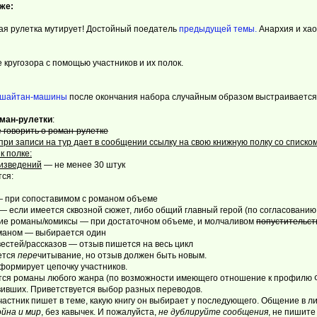
же:
ая рулетка мутирует! Достойный поедатель
предыдущей темы.
Анархия и хао
кругозора с помощью участников и их полок.
шайтан-машины
после окончания набора случайным образом выстраивается 
ман-рулетки
:
 говорить о роман-рулетке
при записи на тур дает в сообщении ссылку на свою книжную полку со списко
к полке:
изведений
— не менее 30 штук
тся:
 — при сопоставимом с романом объеме
 — если имеется сквозной сюжет, либо общий главный герой (по согласовани
кие романы/комиксы — при достаточном объеме, и молчаливом
попустительст
оманом — выбирается один
вестей/рассказов — отзыв пишется на весь цикл
ется
пере
читывание, но отзыв должен быть новым.
ормирует цепочку участников.
я романы любого жанра (по возможности имеющего отношение к профилю Фа
ивших. Приветствуется выбор разных переводов.
астник пишет в теме, какую книгу он выбирает у последующего. Общение в л
ойна и мир
, без кавычек. И пожалуйста,
не дублируйте сообщения
, не пишите