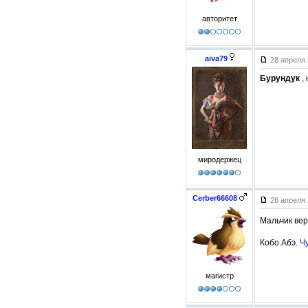
авторитет
aiva79
28 апреля 
Бурундук
, 
миродержец
Cerber66608
28 апреля 
Мальчик ве
Кобо Абэ.
Ч
магистр