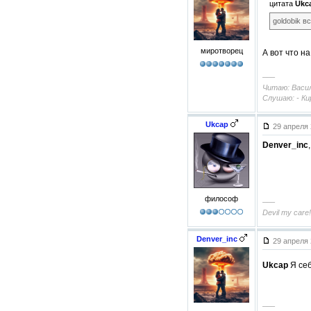
цитата
Ukc
goldobik в
миротворец
А вот что н
–––
Читаю: Васил
Слушаю: - Ки
Ukcap
29 апреля 
Denver_inc
философ
–––
Devil my care!
Denver_inc
29 апреля 
Ukcap
Я себ
–––