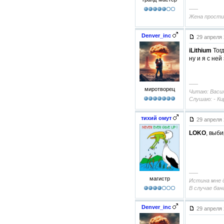
–––
Жена прости
Denver_inc
29 апреля 
iLithium
Тог
ну и я с ней
–––
миротворец
Читаю: Васил
Слушаю: - Ки
тихий омут
29 апреля 
LOKO
, выб
–––
магистр
Истина мне д
В случае бан
Denver_inc
29 апреля 