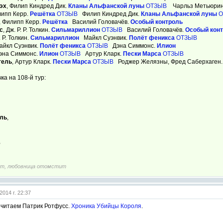
эх
, Филип Киндред Дик.
Кланы Альфанской луны
ОТЗЫВ
Чарльз Метьюри
липп Керр.
Решётка
ОТЗЫВ
Филип Киндред Дик.
Кланы Альфанской луны
О
, Филипп Керр.
Решётка
Василий Головачёв.
Особый контроль
c
, Дж. Р. Р. Толкин.
Сильмариллион
ОТЗЫВ
Василий Головачёв.
Особый кон
. Р. Толкин.
Сильмариллион
Майкл Суэнвик.
Полёт феникса
ОТЗЫВ
Майкл Суэнвик.
Полёт феникса
ОТЗЫВ
Дэна Симмонс.
Илион
Дэна Симмонс.
Илион
ОТЗЫВ
Артур Кларк.
Пески Марса
ОТЗЫВ
тель
, Артур Кларк.
Пески Марса
ОТЗЫВ
Роджер Желязны, Фред Саберхаген
ка на 108-й тур:
ль
,
,
т, любовница отомстит
2014 г. 22:37
читаем Патрик Ротфусс.
Хроника Убийцы Короля
.