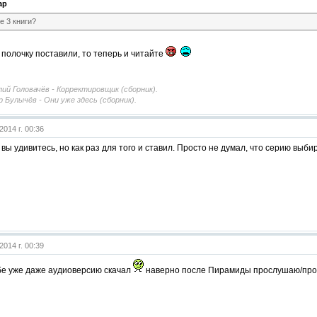
ap
се 3 книги?
а полочку поставили, то теперь и читайте
ий Головачёв - Корректировщик (сборник).
р Булычёв - Они уже здесь (сборник).
2014 г. 00:36
, вы удивитесь, но как раз для того и ставил. Просто не думал, что серию выби
2014 г. 00:39
е уже даже аудиоверсию скачал
наверно после Пирамиды прослушаю/пр