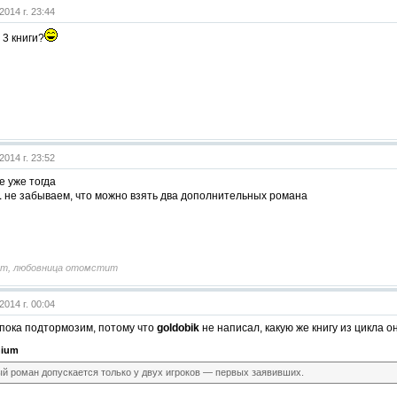
2014 г. 23:44
 3 книги?
2014 г. 23:52
е уже тогда
1
не забываем, что можно взять два дополнительных романа
т, любовница отомстит
2014 г. 00:04
пока подтормозим, потому что
goldobik
не написал, какую же книгу из цикла о
hium
й роман допускается только у двух игроков — первых заявивших.