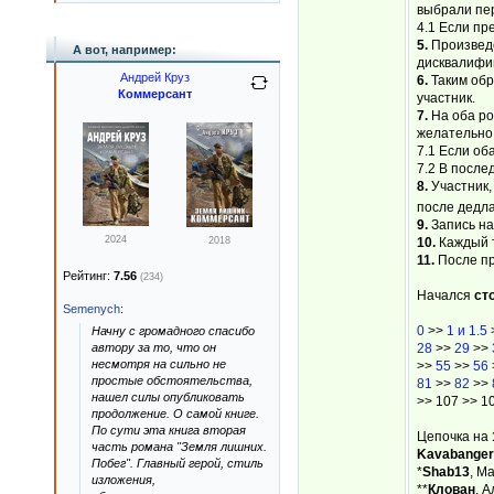
выбрали пе
4.1 Если пр
5.
Произведе
А вот, например:
дисквалифиц
Андрей Круз
6.
Таким обр
Коммерсант
участник.
7.
На оба ро
желательно 
7.1 Если об
7.2 В после
8.
Участник,
после дедла
9.
Запись на
2024
2018
10.
Каждый 
11.
После пр
Рейтинг:
7.56
(234)
Начался
ст
Semenych
:
0
>>
1 и 1.5
Начну с громадного спасибо
автору за то, что он
28
>>
29
>>
несмотря на сильно не
>>
55
>>
56
простые обстоятельства,
81
>>
82
>>
нашел силы опубликовать
>> 107 >> 1
продолжение. О самой книге.
По сути эта книга вторая
Цепочка на
часть романа "Земля лишних.
Kavabanger
Побег". Главный герой, стиль
*
Shab13
, М
изложения,
**
Клован
, 