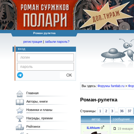
Роман рулетка
регистрация
|
забыли пароль?
вход
OK
Вы здесь:
Форумы fantlab.ru
>
Фор
Главная
Роман-рулетка
Авторы, книги
Новинки и планы
Страницы:
1
2
3
...
36
37
Награды, премии
автор
сообщение
Рейтинги
iLithium
19 января 