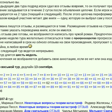
рсонально вы.
едыдущие два тура подряд игрок сдал все отзывы вовремя, то он получает п
ние загадывается в течение 2 суток после объявления цепочки. Если игрок н
ируется на 2 тура (текущий и следующий). После этого цепочка переформир
азом каждый участник читает две книги — одну, которую он выбрал сам у по
мана пишутся отзывы, и размещаются в теме. Размещение отзывов на страни
также указать переводчика книги, если он имелся.
а отзыва уже готовы, не возбраняется написать про чужой роман. Предпочтен
днюю неделю тура желательно отписаться в теме о
прогрессорстве
прогрессе 
 не написавший в срок
ни одного отзыва
на свои произведения, пропускает 
йна, в любое время
 следующий тур ведется непрерывно.
тур длится
шесть недель
.
очтения не возбраняется добавить свою аннотацию, если ее нет или она изд
о восьмой тур
, дедлайн
13 сентября.
>>
2
>>
3
>>
4
>>
5
>>
6
>>
7
>>
8
>>
9
>>
10
>>
11
>>
12
>>
13
>>
14
>>
15
>>
16
30
>>
31
>>
32
>>
33
>>
34
>>
35
>>
36
>>
37
>>
38
>>
39
>>
40
>>
41
>>
42
>>
4
>>
57
>>
58
>>
59
>>
60
>>
61
>> 62 >>
63
>>
64
>>
65
>>
66
>>
67
>>
68
>>
69
>
83
>>
84
>>
85
>>
86
>>
87
>>
88
>>
89
>>
90
>>
91
>>
92
>>
93
>>
94
>>
95
>>
9
08
107-й
тур:
, Мариша Пессл.
Некоторые вопросы теории катастроф
Роджер Желязны, Ф
ариша Пессл.
Некоторые вопросы теории катастроф
ОТЗЫВ
Александр Ми
Александр Мирер.
Дом скитальцев
ОТЗЫВ
Чарльз Метьюрин.
Мельмот Скит