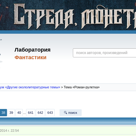
Лаборатория
Фантастики
ум «Другие окололитературные темы»
> Тема «Роман-рулетка»
38
39
40
...
641
642
643
🔍 поиск
2014 г. 22:54