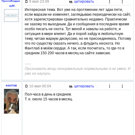
9 мая 23:49
цитировать
|
[
]
ПростоВладим
ир84
Интересная тема. Вот уже на протяжении лет эдак пяти,
если маразм не изменяет, заглядываю периодически на сайт,
хотя зарегистрирован сравнительно недавно. Практически
не захожу по выходным. Да и сообщения в последнее время
особо писать не охота. Тут виной и завалы на работе, и
ситуация в мире влияет. Да и порой зайду в любопытную
тему, читаю жаркую дискуссию, но не присоединяюсь. Потому
что по существу сказать нечего, а флудить неохота. Но
Фантлаб в моём сердце. А так, если посчитать, то где-то в
среднем 150 200 часов в месяц на сайте зависаю.
–––
Признавать вещи ненормальные нормальными я не умею. И
уже не научусь.
10 мая 00:04
цитировать
|
[
]
ФАНТОМ
Пол-часа в день в среднем.
Т. е. около 15 часов в месяц.