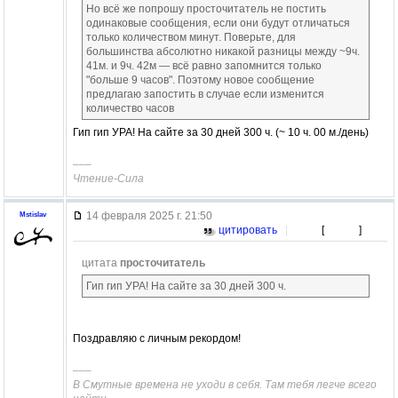
Но всё же попрошу просточитатель не постить
одинаковые сообщения, если они будут отличаться
только количеством минут. Поверьте, для
большинства абсолютно никакой разницы между ~9ч.
41м. и 9ч. 42м — всё равно запомнится только
"больше 9 часов". Поэтому новое сообщение
предлагаю запостить в случае если изменится
количество часов
Гип гип УРА! На сайте за 30 дней 300 ч. (~ 10 ч. 00 м./день)
–––
Чтение-Сила
14 февраля 2025 г. 21:50
Mstislav
цитировать
|
[
]
цитата
просточитатель
Гип гип УРА! На сайте за 30 дней 300 ч.
Поздравляю с личным рекордом!
–––
В Смутные времена не уходи в себя. Там тебя легче всего