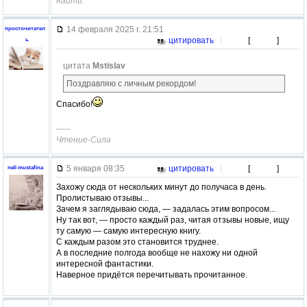
найти.
14 февраля 2025 г. 21:51
просточитател
цитировать
|
[
]
ь
цитата
Mstislav
Поздравляю с личным рекордом!
Спасибо!
–––
Чтение-Сила
5 января 08:35
цитировать
|
[
]
neli mustafina
Захожу сюда от нескольких минут до получаса в день.
Пролистываю отзывы...
Зачем я заглядываю сюда, — задалась этим вопросом...
Ну так вот, — просто каждый раз, читая отзывы новые, ищу
ту самую — самую интересную книгу.
С каждым разом это становится труднее.
А в последние полгода вообще не нахожу ни одной
интересной фантастики.
Наверное придётся перечитывать прочитанное.