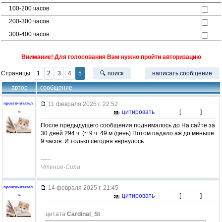
100-200 часов
200-300 часов
300-400 часов
Внимание! Для голосования Вам нужно пройти авторизацию
Страницы:
1
2
3
4
5
🔍 поиск
написать сообщение
автор
сообщение
11 февраля 2025 г. 22:52
просточитател
цитировать
|
[
]
ь
После предыдущего сообщения поднималось до На сайте за
30 дней 294 ч. (~ 9 ч. 49 м./день) Потом падало аж до меньше
9 часов. И только сегодня вернулось
–––
Чтение-Сила
14 февраля 2025 г. 21:45
просточитател
цитировать
|
[
]
ь
цитата
Cardinal_St