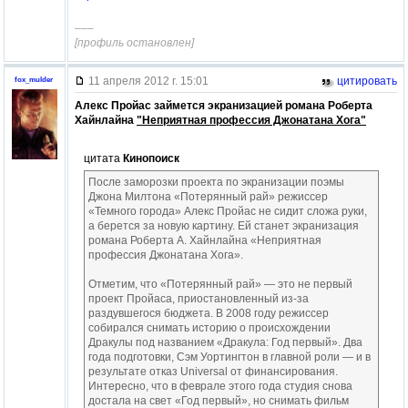
–––
[профиль остановлен]
11 апреля 2012 г. 15:01
цитировать
fox_mulder
Алекс Пройас займется экранизацией романа Роберта
Хайнлайна
"Неприятная профессия Джонатана Хога"
цитата
Кинопоиск
После заморозки проекта по экранизации поэмы
Джона Милтона «Потерянный рай» режиссер
«Темного города» Алекс Пройас не сидит сложа руки,
а берется за новую картину. Ей станет экранизация
романа Роберта А. Хайнлайна «Неприятная
профессия Джонатана Хога».
Отметим, что «Потерянный рай» — это не первый
проект Пройаса, приостановленный из-за
раздувшегося бюджета. В 2008 году режиссер
собирался снимать историю о происхождении
Дракулы под названием «Дракула: Год первый». Два
года подготовки, Сэм Уортингтон в главной роли — и в
результате отказ Universal от финансирования.
Интересно, что в феврале этого года студия снова
достала на свет «Год первый», но снимать фильм