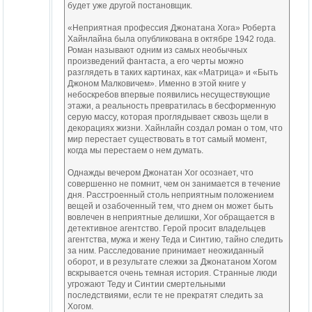
будет уже другой постановщик.
«Неприятная профессия Джонатана Хога» Роберта
Хайнлайна была опубликована в октябре 1942 года.
Роман называют одним из самых необычных
произведений фантаста, а его черты можно
разглядеть в таких картинах, как «Матрица» и «Быть
Джоном Малковичем». Именно в этой книге у
небоскребов впервые появились несуществующие
этажи, а реальность превратилась в бесформенную
серую массу, которая проглядывает сквозь щели в
декорациях жизни. Хайнлайн создал роман о том, что
мир перестает существовать в тот самый момент,
когда мы перестаем о нем думать.
Однажды вечером Джонатан Хог осознает, что
совершенно не помнит, чем он занимается в течение
дня. Расстроенный столь неприятным положением
вещей и озабоченный тем, что днем он может быть
вовлечен в неприятные делишки, Хог обращается в
детективное агентство. Герой просит владельцев
агентства, мужа и жену Теда и Синтию, тайно следить
за ним. Расследование принимает неожиданный
оборот, и в результате слежки за Джонатаном Хогом
вскрывается очень темная история. Странные люди
угрожают Теду и Синтии смертельными
последствиями, если те не прекратят следить за
Хогом.