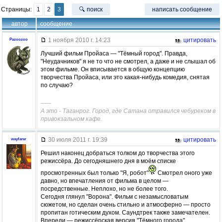
Страницы:
1
2
3
🔍 поиск
написать сообщение
автор
сообщение
1 ноября 2010 г. 14:23
цитировать
Pazoozoo
Лучший фильм Пройаса — "Тёмный город". Правда,
"Неудачников" я не то что не смотрел, а даже и не слышал об
этом фильме. Он вписывается в общую концепцию
творчества Пройаса, или это какая-нибудь комедия, снятая
по случаю?
–––
А это - Таганрог. Город, где Сатана отравился чебуреком в
привокзальном кафе.
30 июля 2011 г. 19:39
цитировать
wayfarer
Решил наконец добраться толком до творчества этого
режиссёра. До сегодняшнего дня в моём списке
просмотренных был только "Я, робот"
Смотрел оного уже
давно, но впечатления от фильма в целом —
посредственные. Неплохо, но не более того.
Сегодня глянул "Ворона". Фильм с незамысловатым
сюжетом, но сделан очень стильно и атмосферно — просто
пропитан готическим духом. Саундтрек также замечателен.
Впереди — режиссёрская версия "Тёмного города".