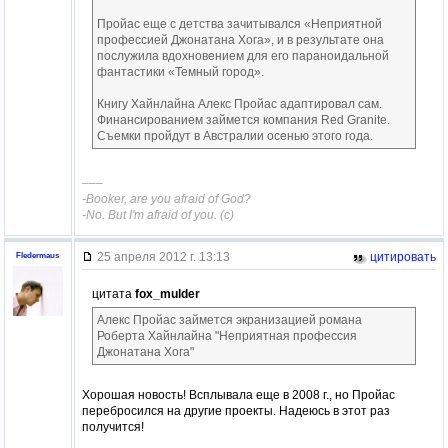
Пройас еще с детства зачитывался «Неприятной
профессией Джонатана Хога», и в результате она
послужила вдохновением для его параноидальной
фантастики «Темный город».
Книгу Хайнлайна Алекс Пройас адаптировал сам.
Финансированием займется компания Red Granite.
Съемки пройдут в Австралии осенью этого года.
–––
-Booker, are you afraid of God?
-No. But I'm afraid of you. (c)
25 апреля 2012 г. 13:13
цитировать
Fledermaus
цитата
fox_mulder
Алекс Пройас займется экранизацией романа
Роберта Хайнлайна "Неприятная профессия
Джонатана Хога"
Хорошая новость! Всплывала еще в 2008 г., но Пройас
перебросился на другие проекты. Надеюсь в этот раз
получится!