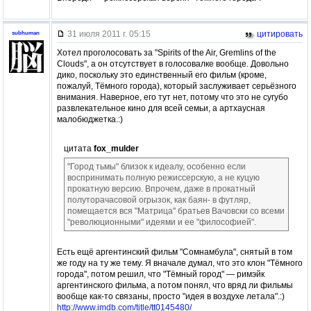
31 июля 2011 г. 05:15
цитировать
subhuman
Хотел проголосовать за "Spirits of the Air, Gremlins of the
Clouds", а он отсутствует в голосовалке вообще. Довольно
дико, поскольку это единственный его фильм (кроме,
пожалуй, Тёмного города), который заслуживает серьёзного
внимания. Наверное, его тут нет, потому что это не сугубо
развлекательное кино для всей семьи, а артхаусная
малобюджетка.:)
цитата
fox_mulder
"Город тьмы" близок к идеалу, особенно если
воспринимать полную режиссерскую, а не куцую
прокатную версию. Впрочем, даже в прокатный
полуторачасовой огрызок, как баян- в футляр,
помещается вся "Матрица" братьев Вачовски со всеми
"революционными" идеями и ее "философией".
Есть ещё аргентинский фильм "Сомнамбула", снятый в том
же году на ту же тему. Я вначале думал, что это клон "Тёмного
города", потом решил, что "Тёмный город" — римэйк
аргентинского фильма, а потом понял, что вряд ли фильмы
вообще как-то связаны, просто "идея в воздухе летала".:)
http://www.imdb.com/title/tt0145480/