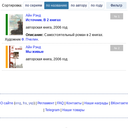
Сортировка:
по сериям
по названию
по автору
по году
Фильтр
Айн Рэнд
№ 1
Источник. В 2 книгах
авторская книга, 2006 год
Описание:
Самостоятельный роман в 2 книгах.
Художник
Ф. Пчелин
.
Айн Рэнд
№ 2
Мы живые
авторская книга, 2006 год
О сайте
(
eng
,
fra
,
укр
) |
Регламент
|
FAQ
|
Контакты
|
Наши награды
|
ВКонтакте
|
Telegram
|
Наши товары