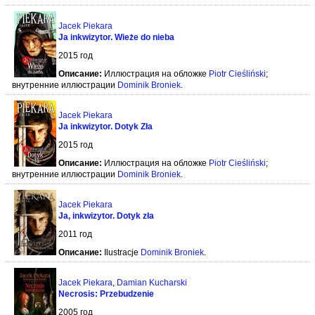
Jacek Piekara
Ja inkwizytor. Wieże do nieba
2015 год
Описание:
Иллюстрация на обложке
Piotr Cieśliński
;
внутренние иллюстрации
Dominik Broniek
.
Jacek Piekara
Ja inkwizytor. Dotyk Zła
2015 год
Описание:
Иллюстрация на обложке
Piotr Cieśliński
;
внутренние иллюстрации
Dominik Broniek
.
Jacek Piekara
Ja, inkwizytor. Dotyk zła
2011 год
Описание:
Ilustracje
Dominik Broniek
.
Jacek Piekara
,
Damian Kucharski
Necrosis: Przebudzenie
2005 год