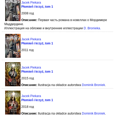
Jacek Piekara
Płomień i krzyż, tom 1
2008 год
Описание:
Первая часть романа в новеллах о Мордимере
Маддердине.
Иллюстрация на обложке и внутренние иллюстрации
D. Bronieka
.
Jacek Piekara
Płomień i krzyż, tom 1
2011 год
Jacek Piekara
Płomień i krzyż, tom 1
2015 год
Описание:
Ilustracja na okładce autorstwa
Dominik Broniek
.
Jacek Piekara
Płomień i krzyż, tom 1
2018 год
Описание:
Ilustracja na okładce autorstwa
Dominik Broniek
.