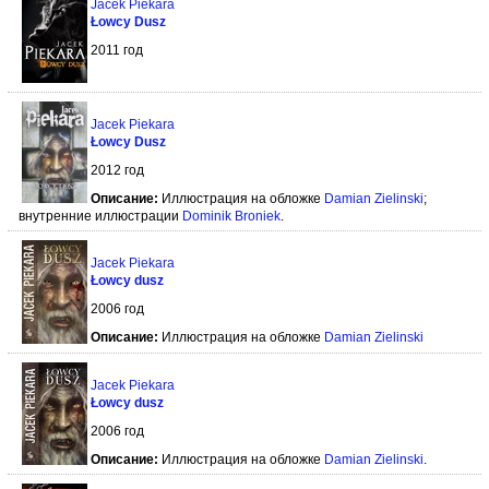
Jacek Piekara
Łowcy Dusz
2011 год
Jacek Piekara
Łowcy Dusz
2012 год
Описание:
Иллюстрация на обложке
Damian Zielinski
;
внутренние иллюстрации
Dominik Broniek
.
Jacek Piekara
Łowcy dusz
2006 год
Описание:
Иллюстрация на обложке
Damian Zielinski
Jacek Piekara
Łowcy dusz
2006 год
Описание:
Иллюстрация на обложке
Damian Zielinski
.