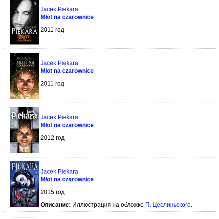
Jacek Piekara
Młot na czarownice
2011 год
Jacek Piekara
Młot na czarownice
2011 год
Jacek Piekara
Młot na czarownice
2012 год
Jacek Piekara
Młot na czarownice
2015 год
Описание:
Иллюстрация на обложке
П. Цеслиньского
.