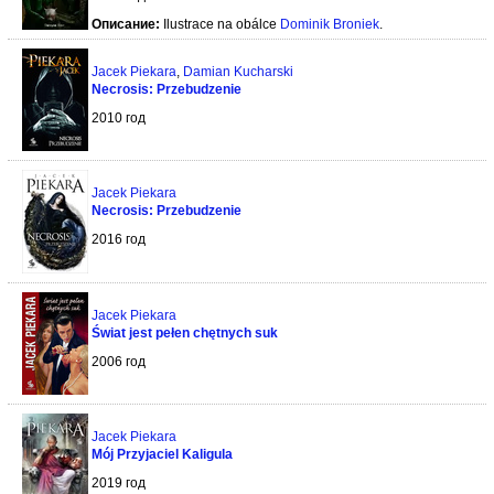
Описание:
Ilustrace na obálce
Dominik Broniek
.
Jacek Piekara
,
Damian Kucharski
Necrosis: Przebudzenie
2010 год
Jacek Piekara
Necrosis: Przebudzenie
2016 год
Jacek Piekara
Świat jest pełen chętnych suk
2006 год
Jacek Piekara
Mój Przyjaciel Kaligula
2019 год