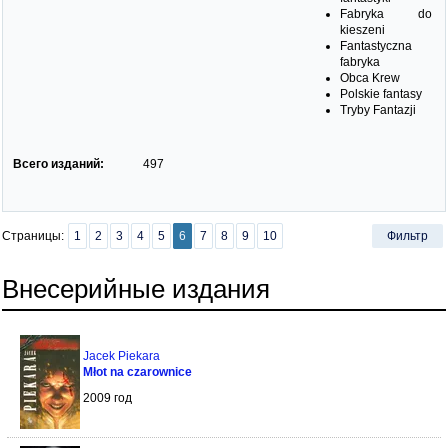
Fabryka do
kieszeni
Fantastyczna
fabryka
Obca Krew
Polskie fantasy
Tryby Fantazji
Всего изданий:
497
Страницы:
1
2
3
4
5
6
7
8
9
10
Фильтр
Внесерийные издания
Jacek Piekara
Młot na czarownice
2009 год