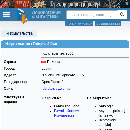
ЛАБОРАТОРИЯ
ФАНТАСТИКИ
поиск по жанру
расширенный
◄ издательства
Издательство «Fabryka Słów»
Год открытия: 2001
Страна:
Польша
Город:
Lublin
Адрес:
Люблин, ул. Ирисова 25 А
Ген. директор:
Эрик Горский
Сайт:
fabrykaslow.com.pl
Участвует в
Закрытые:
Не закрытые:
сериях:
Fabryczna Zona
Antologie
Paweł Kornew.
Asy polskiej
Przygranicze
fantastyki
Bestsellery
polskiej
fantastyki