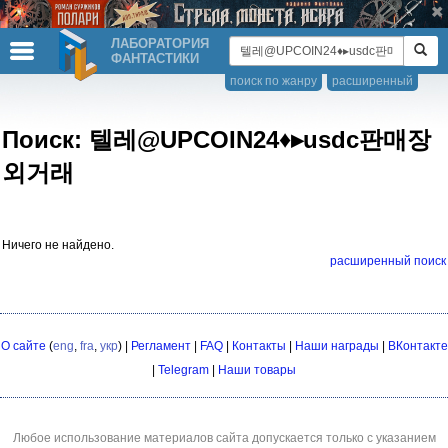
ЛАБОРАТОРИЯ
ФАНТАСТИКИ
поиск по жанру
расширенный
Поиск: 텔레@UPCOIN24♦▸usdc판매장
외거래
Ничего не найдено.
расширенный поиск
О сайте
(
eng
,
fra
,
укр
) |
Регламент
|
FAQ
|
Контакты
|
Наши награды
|
ВКонтакте
|
Telegram
|
Наши товары
Любое использование материалов сайта допускается только с указанием