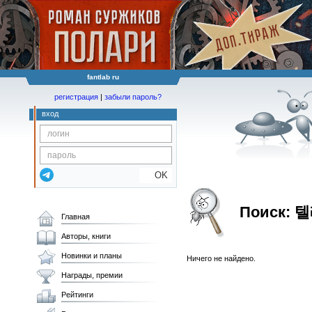
fantlab ru
регистрация
|
забыли пароль?
вход
OK
Поиск:
Главная
Авторы, книги
Новинки и планы
Ничего не найдено.
Награды, премии
Рейтинги