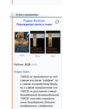
А вот, например:
Роджер Желязны
Порождения света и тьмы
2024
2018
2017
Рейтинг:
8.19
(1845)
Reigne Noire
:
ТАКОЕ не привидится ни под
самым жестким "кайфом", ни
в самом лихорадочном бреду,
ни в самом невероятном сне.
ТАКОЕ не расскажет самый
безнадежный душевнобольной.
ТАКОЕ способно породить
лишь безудержное больное
воображение, сдобренное