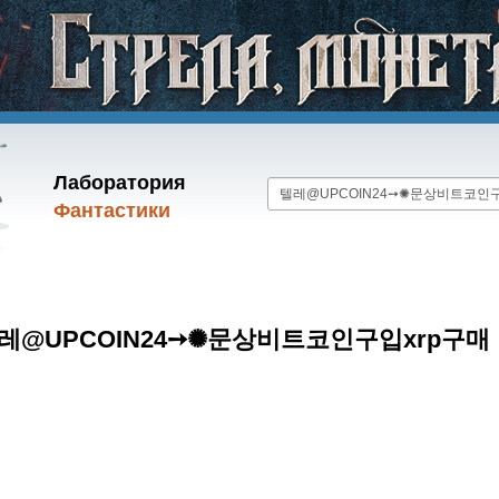
Лаборатория
Фантастики
 텔레@UPCOIN24➙✺문상비트코인구입xrp구매