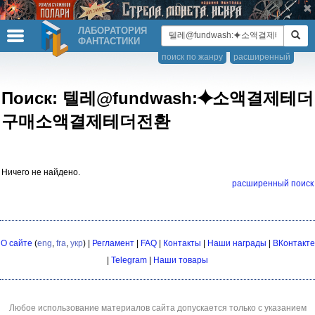
ЛАБОРАТОРИЯ
ФАНТАСТИКИ
поиск по жанру
расширенный
Поиск: 텔레@fundwash:⯌소액결제테더
구매소액결제테더전환
Ничего не найдено.
расширенный поиск
О сайте
(
eng
,
fra
,
укр
) |
Регламент
|
FAQ
|
Контакты
|
Наши награды
|
ВКонтакте
|
Telegram
|
Наши товары
Любое использование материалов сайта допускается только с указанием