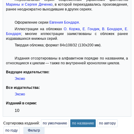
Марины и Сергея Дяченко
, в которой переиздавались произведения,
ранее неоднократно выходившие в других сериях.
Оформление серии
Евгения Бондаря
.
Иллюстрации на обложках
О. Коржа
,
Е. Гондик
,
В. Бондаря
,
Е.
Бондаря
; многие иллюстрации заимствованы с обложек ранее
издававшихся книжных серий.
Твердая обложка; формат 84x108/32 (130x200 мм).
Издания отсортированы в алфавитном порядке по названиям, а
относящиеся к циклам — также по внутренней хронологии циклов.
Ведущее издательство:
Эксмо
Все издательства:
Эксмо
Изданий в серии:
10
Сортировка изданий:
по умолчанию
по названию
по автору
по году
Фильтр