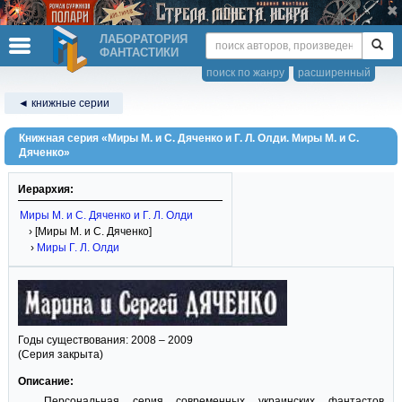
ЛАБОРАТОРИЯ
ФАНТАСТИКИ
поиск по жанру
расширенный
◄ книжные серии
Книжная серия «Миры М. и С. Дяченко и Г. Л. Олди. Миры М. и С.
Дяченко»
Иерархия:
Миры М. и С. Дяченко и Г. Л. Олди
› [Миры М. и С. Дяченко]
›
Миры Г. Л. Олди
Годы существования: 2008 – 2009
(Серия закрыта)
Описание:
Персональная серия современных украинских фантастов