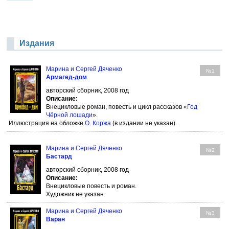
Издания
Марина и Сергей Дяченко
№1
Армагед-дом
авторский сборник, 2008 год
Описание:
Внецикловые роман, повесть и цикл рассказов «
Год
Чёрной лошади
».
Иллюстрация на обложке
О. Коржа
(в издании не указан).
Марина и Сергей Дяченко
№2
Бастард
авторский сборник, 2008 год
Описание:
Внецикловые повесть и роман.
Художник не указан.
Марина и Сергей Дяченко
№3
Варан