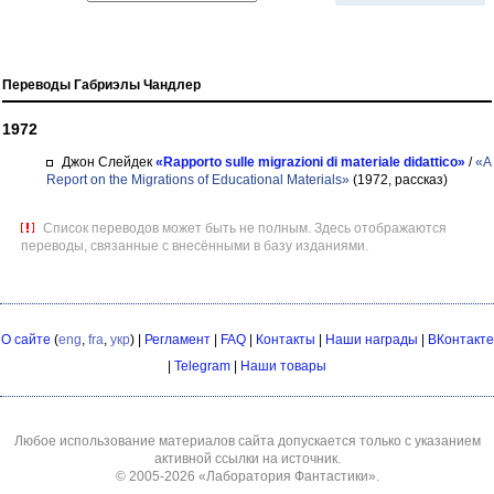
Переводы Габриэлы Чандлер
1972
Джон Слейдек
«Rapporto sulle migrazioni di materiale didattico»
/
«A
Report on the Migrations of Educational Materials»
(1972, рассказ)
Список переводов может быть не полным. Здесь отображаются
переводы, связанные с внесёнными в базу изданиями.
О сайте
(
eng
,
fra
,
укр
) |
Регламент
|
FAQ
|
Контакты
|
Наши награды
|
ВКонтакте
|
Telegram
|
Наши товары
Любое использование материалов сайта допускается только с указанием
активной ссылки на источник.
© 2005-2026
«Лаборатория Фантастики»
.