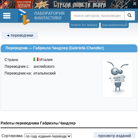
ЛАБОРАТОРИЯ
ФАНТАСТИКИ
поиск по жанру
расширенный
◄ переводчики
Переводчик — Габриэла Чандлер (Gabriella Chandler)
Страна:
Италия
Переводчик c:
английского
Переводчик на:
итальянский
Работы переводчика Габриэлы Чандлер
Сортировка:
просмотр изданий