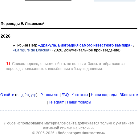
Переводы Е. Лисовской
2026
Робин Негр
«Дракула. Биография самого известного вампира»
/
«La figure de Dracula»
(2026, документальное произведение)
Список переводов может быть не полным. Здесь отображаются
переводы, связанные с внесёнными в базу изданиями.
О сайте
(
eng
,
fra
,
укр
) |
Регламент
|
FAQ
|
Контакты
|
Наши награды
|
ВКонтакте
|
Telegram
|
Наши товары
Любое использование материалов сайта допускается только с указанием
активной ссылки на источник.
© 2005-2026
«Лаборатория Фантастики»
.