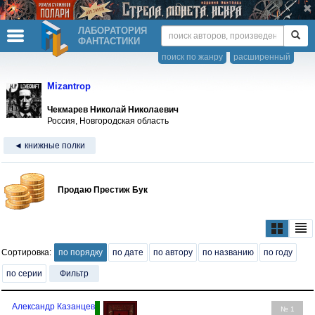
ЛАБОРАТОРИЯ
ФАНТАСТИКИ
поиск по жанру
расширенный
Mizantrop
Чекмарев Николай Николаевич
Россия, Новгородская область
◄ книжные полки
Продаю Престиж Бук
Сортировка:
по порядку
по дате
по автору
по названию
по году
по серии
Фильтр
Александр Казанцев
№ 1