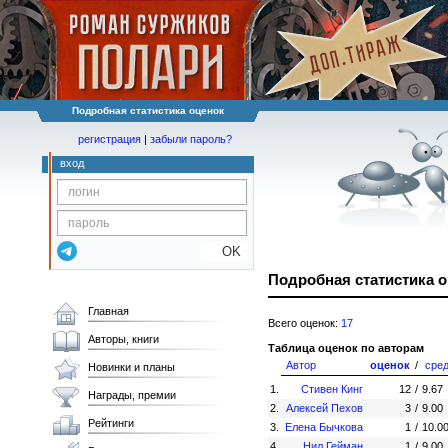
Подробная статистика оценок
регистрация
|
забыли пароль?
вход
OK
Подробная статистика 
Главная
Всего оценок:
17
Авторы, книги
Таблица оценок по авторам
Автор
оценок
/
сре
Новинки и планы
1.
Стивен Кинг
12
/
9.67
Награды, премии
2.
Алексей Пехов
3
/
9.00
Рейтинги
3.
Елена Бычкова
1
/
10.0
4.
Нил Гейман
1
/
9.00