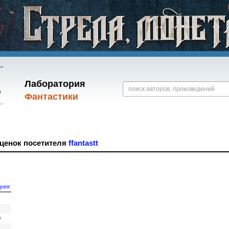
Лаборатория
Фантастики
оценок посетителя
ffantastt
дняя
0