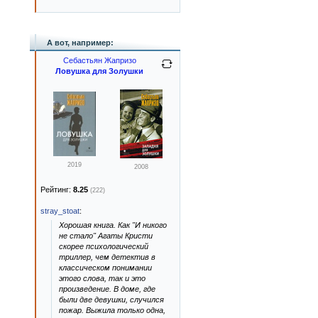
А вот, например:
Себастьян Жапризо
Ловушка для Золушки
2019
2008
Рейтинг:
8.25
(222)
stray_stoat
:
Хорошая книга. Как "И никого
не стало" Агаты Кристи
скорее психологический
триллер, чем детектив в
классическом понимании
этого слова, так и это
произведение. В доме, где
были две девушки, случился
пожар. Выжила только одна,