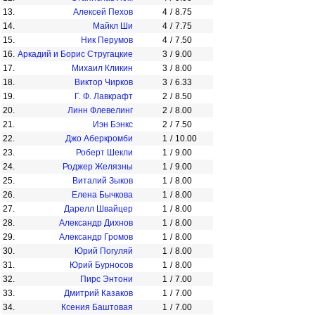
13.
Алексей Пехов
4
/
8.75
14.
Майкл Ши
4
/
7.75
15.
Ник Перумов
4
/
7.50
16.
Аркадий и Борис Стругацкие
3
/
9.00
17.
Михаил Кликин
3
/
8.00
18.
Виктор Чирков
3
/
6.33
19.
Г. Ф. Лавкрафт
2
/
8.50
20.
Линн Флевелинг
2
/
8.00
21.
Иэн Бэнкс
2
/
7.50
22.
Джо Аберкромби
1
/
10.00
23.
Роберт Шекли
1
/
9.00
24.
Роджер Желязны
1
/
9.00
25.
Виталий Зыков
1
/
8.00
26.
Елена Бычкова
1
/
8.00
27.
Дарелл Швайцер
1
/
8.00
28.
Александр Дихнов
1
/
8.00
29.
Александр Громов
1
/
8.00
30.
Юрий Погуляй
1
/
8.00
31.
Юрий Бурносов
1
/
8.00
32.
Пирс Энтони
1
/
7.00
33.
Дмитрий Казаков
1
/
7.00
34.
Ксения Баштовая
1
/
7.00