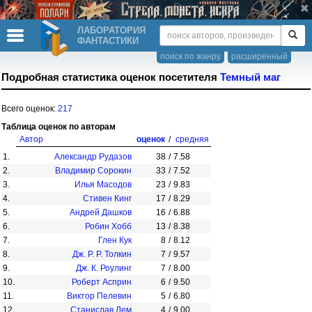
ЛАБОРАТОРИЯ
ФАНТАСТИКИ
поиск по жанру
расширенный
Подробная статистика оценок посетителя
Темный маг
Всего оценок:
217
Таблица оценок по авторам
Автор
оценок
/
средняя
1.
Александр Рудазов
38
/
7.58
2.
Владимир Сорокин
33
/
7.52
3.
Илья Масодов
23
/
9.83
4.
Стивен Кинг
17
/
8.29
5.
Андрей Дашков
16
/
6.88
6.
Робин Хобб
13
/
8.38
7.
Глен Кук
8
/
8.12
8.
Дж. Р. Р. Толкин
7
/
9.57
9.
Дж. К. Роулинг
7
/
8.00
10.
Роберт Асприн
6
/
9.50
11.
Виктор Пелевин
5
/
6.80
12.
Станислав Лем
4
/
9.00