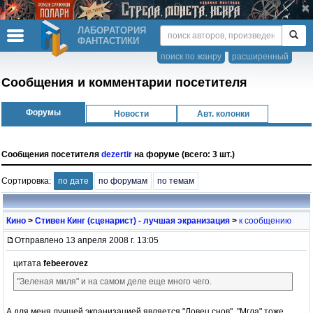
ЛАБОРАТОРИЯ
ФАНТАСТИКИ
поиск по жанру
расширенный
Сообщения и комментарии посетителя
Форумы
Новости
Авт. колонки
Сообщения посетителя
dezertir
на форуме (всего: 3 шт.)
Сортировка:
по дате
по форумам
по темам
Кино
>
Стивен Кинг (сценарист) - лучшая экранизация
>
к сообщению
Отправлено 13 апреля 2008 г. 13:05
цитата
febeerovez
"Зеленая миля" и на самом деле еще много чего.
А для меня лучшей экранизацией является "Ловец снов". "Мгла" тоже