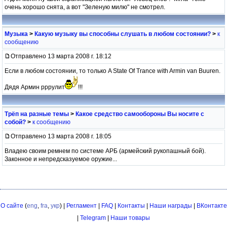
очень хорошо снята, а вот "Зеленую милю" не смотрел.
Музыка
>
Какую музыку вы способны слушать в любом состоянии?
>
к
сообщению
Отправлено 13 марта 2008 г. 18:12
Если в любом состоянии, то только A State Of Trance with Armin van Buuren.
Дядя Армин рррулит
!!!
Трёп на разные темы
>
Какое средство самообороны Вы носите с
собой?
>
к сообщению
Отправлено 13 марта 2008 г. 18:05
Владею своим ремнем по системе АРБ (армейский рукопашный бой).
Законное и непредсказуемое оружие...
О сайте
(
eng
,
fra
,
укр
) |
Регламент
|
FAQ
|
Контакты
|
Наши награды
|
ВКонтакте
|
Telegram
|
Наши товары