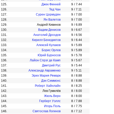
125.
Джек Финней
9
/
7.44
126.
Тед Чан
9
/
7.11
127.
Сурен Цормудян
9
/
7.00
128.
Ян Валетов
9
/
7.00
129.
Андрей Кивинов
9
/
6.89
130.
Вадим Денисов
9
/
6.67
131.
Анатолий Дроздов
9
/
6.56
132.
Кирилл Бенедиктов
9
/
6.44
133.
Алексей Кулаков
9
/
5.89
134.
Борис Орлов
9
/
5.89
135.
Юрий Бурносов
9
/
5.78
136.
Лайон Спрэг де Камп
9
/
5.67
137.
Дмитрий Рус
9
/
5.44
138.
Александр Авраменко
9
/
5.11
139.
Эрих Мария Ремарк
8
/
8.88
140.
Дэн Симмонс
8
/
8.88
141.
Роберт Хайнлайн
8
/
8.25
142.
Лев Гумилёв
8
/
8.00
143.
Жюль Верн
8
/
8.00
144.
Герберт Уэллс
8
/
7.88
145.
Игорь Поль
8
/
7.75
146.
Святослав Логинов
8
/
7.12