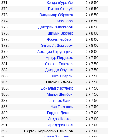
371.
Кэндзабуро Оэ
2
/
8.50
372.
Питер Страуб
2
/
8.50
373.
Владимир Обручев
2
/
8.50
374.
Кобо Абэ
2
/
8.50
375.
Дмитрий Липскеров
2
/
8.50
376.
Шимун Врочек
2
/
8.00
377.
Фрэнк Герберт
2
/
8.00
378.
Эдгар Л. Доктороу
2
/
8.00
379.
Аркадий Стругацкий
2
/
8.00
380.
Артур Порджес
2
/
7.50
381.
Стивен Бакстер
2
/
7.50
382.
Джордж Оруэлл
2
/
7.50
383.
Джон Варли
2
/
7.50
384.
Нильс Нильсен
2
/
7.50
385.
Дональд Уэстлейк
2
/
7.50
386.
Майкл Шейбон
2
/
7.50
387.
Лазарь Лагин
2
/
7.50
388.
Чак Паланик
2
/
7.50
389.
Гордон Диксон
2
/
7.00
390.
Андрэ Нортон
2
/
7.00
391.
Фредерик Пол
2
/
7.00
392.
Сергей Борисович Смирнов
2
/
7.00