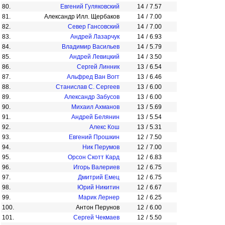
80.
Евгений Гуляковский
14
/
7.57
81.
Александр Илл. Щербаков
14
/
7.00
82.
Север Гансовский
14
/
7.00
83.
Андрей Лазарчук
14
/
6.93
84.
Владимир Васильев
14
/
5.79
85.
Андрей Левицкий
14
/
3.50
86.
Сергей Линник
13
/
6.54
87.
Альфред Ван Вогт
13
/
6.46
88.
Станислав С. Сергеев
13
/
6.00
89.
Александр Забусов
13
/
6.00
90.
Михаил Ахманов
13
/
5.69
91.
Андрей Белянин
13
/
5.54
92.
Алекс Кош
13
/
5.31
93.
Евгений Прошкин
12
/
7.50
94.
Ник Перумов
12
/
7.00
95.
Орсон Скотт Кард
12
/
6.83
96.
Игорь Валериев
12
/
6.75
97.
Дмитрий Емец
12
/
6.75
98.
Юрий Никитин
12
/
6.67
99.
Марик Лернер
12
/
6.25
100.
Антон Перунов
12
/
6.00
101.
Сергей Чекмаев
12
/
5.50