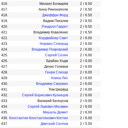
416.
Михаил Бочкарёв
2
/
6.50
417.
Анна Ринонаполи
2
/
6.50
418.
Джеффри Форд
2
/
6.50
419.
Вадим Пигалев
2
/
6.50
420.
Рэндалл Гаррет
2
/
6.50
421.
Владимир Коваленко
2
/
6.50
422.
Кордвайнер Смит
2
/
6.00
423.
Норман Спинрад
2
/
6.00
424.
Владимир Покровский
2
/
6.00
425.
Сергей Сезин
2
/
6.00
426.
Брайан Ходж
2
/
6.00
427.
Денис Голиков
2
/
6.00
428.
Генри Слизар
2
/
6.00
429.
Алина Лис
2
/
6.00
430.
Владимир Свержин
2
/
6.00
431.
Том Шервуд
2
/
6.00
432.
Сергей Борисович Кузнецов
2
/
6.00
433.
Валерий Белоусов
2
/
6.00
434.
Сергей Львович Москвин
2
/
6.00
435.
Мишель Демют
2
/
6.00
436.
Константин Константинович Костин
2
/
6.00
437.
Дмитрий Силлов
2
/
5.50