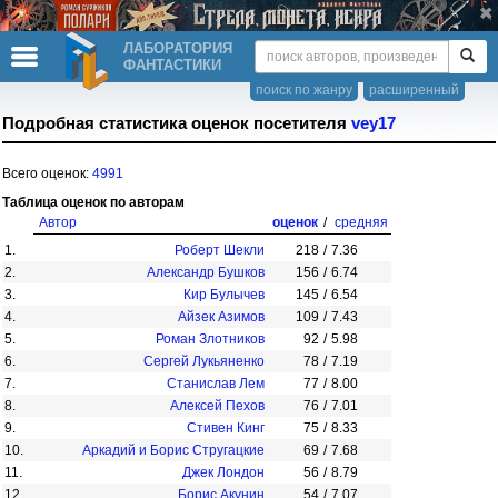
ЛАБОРАТОРИЯ
ФАНТАСТИКИ
поиск по жанру
расширенный
Подробная статистика оценок посетителя
vey17
Всего оценок:
4991
Таблица оценок по авторам
Автор
оценок
/
средняя
1.
Роберт Шекли
218
/
7.36
2.
Александр Бушков
156
/
6.74
3.
Кир Булычев
145
/
6.54
4.
Айзек Азимов
109
/
7.43
5.
Роман Злотников
92
/
5.98
6.
Сергей Лукьяненко
78
/
7.19
7.
Станислав Лем
77
/
8.00
8.
Алексей Пехов
76
/
7.01
9.
Стивен Кинг
75
/
8.33
10.
Аркадий и Борис Стругацкие
69
/
7.68
11.
Джек Лондон
56
/
8.79
12.
Борис Акунин
54
/
7.07