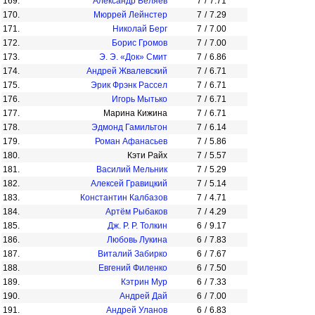
169.
Александр Беляев
7
/
7.71
170.
Мюррей Лейнстер
7
/
7.29
171.
Николай Берг
7
/
7.00
172.
Борис Громов
7
/
7.00
173.
Э. Э. «Док» Смит
7
/
6.86
174.
Андрей Жвалевский
7
/
6.71
175.
Эрик Фрэнк Рассел
7
/
6.71
176.
Игорь Мытько
7
/
6.71
177.
Марина Кижина
7
/
6.71
178.
Эдмонд Гамильтон
7
/
6.14
179.
Роман Афанасьев
7
/
5.86
180.
Кэти Райх
7
/
5.57
181.
Василий Мельник
7
/
5.29
182.
Алексей Гравицкий
7
/
5.14
183.
Константин Калбазов
7
/
4.71
184.
Артём Рыбаков
7
/
4.29
185.
Дж. Р. Р. Толкин
6
/
9.17
186.
Любовь Лукина
6
/
7.83
187.
Виталий Забирко
6
/
7.67
188.
Евгений Филенко
6
/
7.50
189.
Кэтрин Мур
6
/
7.33
190.
Андрей Дай
6
/
7.00
191.
Андрей Уланов
6
/
6.83