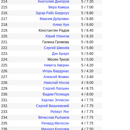
214.
Анатолий Днепров
5
/
7.20
215.
Вера Камша
5
/
7.00
216.
Эдгар Райс Берроуз
5
/
6.80
217.
Максим Дубровин
5
/
6.80
218.
Алекс Кун
5
/
6.60
219.
Константин Радов
5
/
6.40
220.
Юрий Уленгов
5
/
6.20
221.
Галина Громова
5
/
6.00
222.
Сергей Шкенёв
5
/
5.80
223.
Дэн Браун
5
/
5.60
224.
Мосян Тунсю
5
/
5.00
225.
Никита Аверин
5
/
4.20
226.
Игорь Вардунас
5
/
4.20
227.
Алексей Фомин
5
/
3.40
228.
Николай Носов
4
/
9.00
229.
Сергей Лапшин
4
/
8.75
230.
Вадим Полищук
4
/
8.00
231.
Харлан Эллисон
4
/
7.75
232.
Сергей Вишневский
4
/
7.75
233.
Роберт Янг
4
/
7.75
234.
Вячеслав Рыбаков
4
/
7.75
235.
Ричард Матесон
4
/
7.75
236.
Михаил Королюк
4
/
7.50