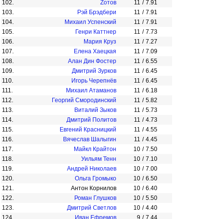
102.
Zотов
11
/
7.91
103.
Рэй Брэдбери
11
/
7.91
104.
Михаил Успенский
11
/
7.91
105.
Генри Каттнер
11
/
7.73
106.
Мария Круз
11
/
7.27
107.
Елена Хаецкая
11
/
7.09
108.
Алан Дин Фостер
11
/
6.55
109.
Дмитрий Зурков
11
/
6.45
110.
Игорь Черепнёв
11
/
6.45
111.
Михаил Атаманов
11
/
6.18
112.
Георгий Смородинский
11
/
5.82
113.
Виталий Зыков
11
/
5.73
114.
Дмитрий Политов
11
/
4.73
115.
Евгений Красницкий
11
/
4.55
116.
Вячеслав Шалыгин
11
/
4.45
117.
Майкл Крайтон
10
/
7.50
118.
Уильям Тенн
10
/
7.10
119.
Андрей Николаев
10
/
7.00
120.
Ольга Громыко
10
/
6.50
121.
Антон Корнилов
10
/
6.40
122.
Роман Глушков
10
/
5.50
123.
Дмитрий Светлов
10
/
4.40
124.
Иван Ефремов
9
/
7.44