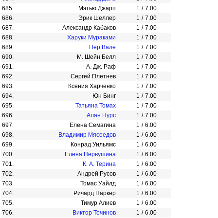
685.
Мэтью Джарп
1
/
7.00
686.
Эрик Шеллер
1
/
7.00
687.
Александр Кабаков
1
/
7.00
688.
Харуки Мураками
1
/
7.00
689.
Пер Валё
1
/
7.00
690.
М. Шейн Белл
1
/
7.00
691.
А. Дж. Раф
1
/
7.00
692.
Сергей Плетнев
1
/
7.00
693.
Ксения Харченко
1
/
7.00
694.
Юн Бинг
1
/
7.00
695.
Татьяна Томах
1
/
7.00
696.
Алан Нурс
1
/
7.00
697.
Елена Семагина
1
/
6.00
698.
Владимир Мясоедов
1
/
6.00
699.
Конрад Уильямс
1
/
6.00
700.
Елена Первушина
1
/
6.00
701.
К. А. Терина
1
/
6.00
702.
Андрей Русов
1
/
6.00
703.
Томас Уайлд
1
/
6.00
704.
Ричард Паркер
1
/
6.00
705.
Тимур Алиев
1
/
6.00
706.
Виктор Точинов
1
/
6.00