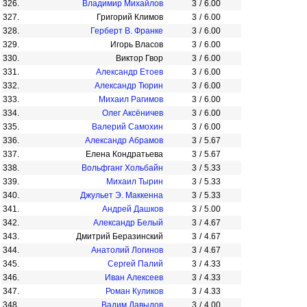
326.
Владимир Михайлов
3
/
6.00
327.
Григорий Климов
3
/
6.00
328.
Герберт В. Франке
3
/
6.00
329.
Игорь Власов
3
/
6.00
330.
Виктор Гвор
3
/
6.00
331.
Александр Етоев
3
/
6.00
332.
Александр Тюрин
3
/
6.00
333.
Михаил Рагимов
3
/
6.00
334.
Олег Аксёничев
3
/
6.00
335.
Валерий Самохин
3
/
6.00
336.
Александр Абрамов
3
/
5.67
337.
Елена Кондратьева
3
/
5.67
338.
Вольфганг Хольбайн
3
/
5.33
339.
Михаил Тырин
3
/
5.33
340.
Джульет Э. Маккенна
3
/
5.33
341.
Андрей Дашков
3
/
5.00
342.
Александр Белый
3
/
4.67
343.
Дмитрий Беразинский
3
/
4.67
344.
Анатолий Логинов
3
/
4.67
345.
Сергей Палий
3
/
4.33
346.
Иван Алексеев
3
/
4.33
347.
Роман Куликов
3
/
4.33
348.
Вадим Давыдов
3
/
4.00