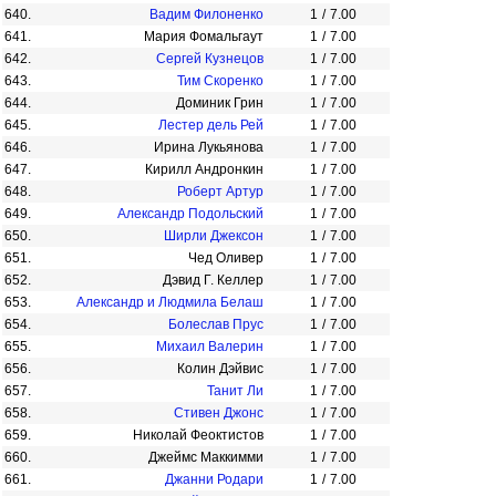
640.
Вадим Филоненко
1
/
7.00
641.
Мария Фомальгаут
1
/
7.00
642.
Сергей Кузнецов
1
/
7.00
643.
Тим Скоренко
1
/
7.00
644.
Доминик Грин
1
/
7.00
645.
Лестер дель Рей
1
/
7.00
646.
Ирина Лукьянова
1
/
7.00
647.
Кирилл Андронкин
1
/
7.00
648.
Роберт Артур
1
/
7.00
649.
Александр Подольский
1
/
7.00
650.
Ширли Джексон
1
/
7.00
651.
Чед Оливер
1
/
7.00
652.
Дэвид Г. Келлер
1
/
7.00
653.
Александр и Людмила Белаш
1
/
7.00
654.
Болеслав Прус
1
/
7.00
655.
Михаил Валерин
1
/
7.00
656.
Колин Дэйвис
1
/
7.00
657.
Танит Ли
1
/
7.00
658.
Стивен Джонс
1
/
7.00
659.
Николай Феоктистов
1
/
7.00
660.
Джеймс Маккимми
1
/
7.00
661.
Джанни Родари
1
/
7.00