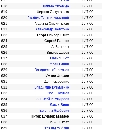
617.
Саки
1
/
7.00
618.
Туллио Аволедо
1
/
7.00
619.
Хироси Сакуразака
1
/
7.00
620.
Джеймс Типтри-младший
1
/
7.00
621.
Марина Смелянская
1
/
7.00
622.
Александр Золотько
1
/
7.00
623.
Георг Оливер Смит
1
/
7.00
624.
Сергей Барсов
1
/
7.00
625.
А. Вечорек
1
/
7.00
626.
Виктор Дуров
1
/
7.00
627.
Невил Шют
1
/
7.00
628.
Алан Глинн
1
/
7.00
629.
Владислав Стрелков
1
/
7.00
630.
Мунро Фрэзер
1
/
7.00
631.
Дон Тумасонис
1
/
7.00
632.
Владимир Кузьменко
1
/
7.00
633.
Иван Наумов
1
/
7.00
634.
Алексей В. Андреев
1
/
7.00
635.
Дэвид Брин
1
/
7.00
636.
Евгений Якубович
1
/
7.00
637.
Питер Шуйлер Миллер
1
/
7.00
638.
Робин Скотт
1
/
7.00
639.
Леонид Алёхин
1
/
7.00