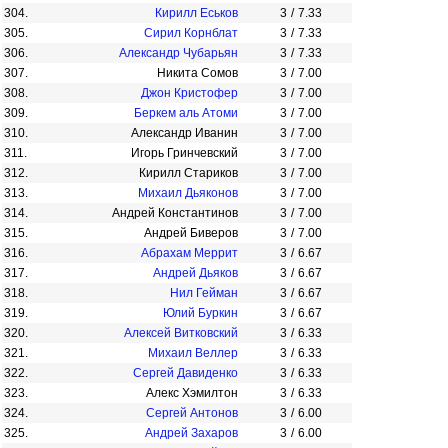
304.
Кирилл Еськов
3
/
7.33
305.
Сирил Корнблат
3
/
7.33
306.
Александр Чубарьян
3
/
7.33
307.
Никита Сомов
3
/
7.00
308.
Джон Кристофер
3
/
7.00
309.
Беркем аль Атоми
3
/
7.00
310.
Александр Иванин
3
/
7.00
311.
Игорь Гринчевский
3
/
7.00
312.
Кирилл Стариков
3
/
7.00
313.
Михаил Дьяконов
3
/
7.00
314.
Андрей Константинов
3
/
7.00
315.
Андрей Биверов
3
/
7.00
316.
Абрахам Меррит
3
/
6.67
317.
Андрей Дьяков
3
/
6.67
318.
Нил Гейман
3
/
6.67
319.
Юлий Буркин
3
/
6.67
320.
Алексей Витковский
3
/
6.33
321.
Михаил Веллер
3
/
6.33
322.
Сергей Давиденко
3
/
6.33
323.
Алекс Хэмилтон
3
/
6.33
324.
Сергей Антонов
3
/
6.00
325.
Андрей Захаров
3
/
6.00