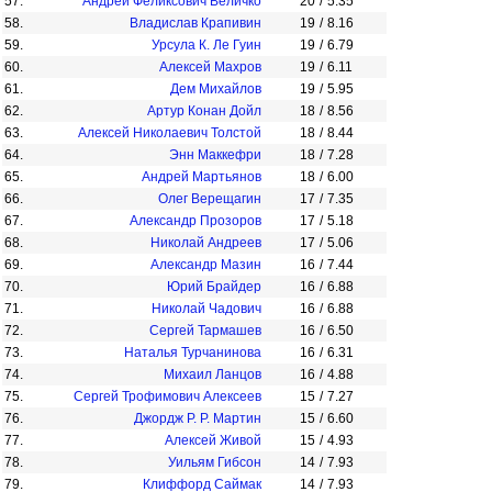
57.
Андрей Феликсович Величко
20
/
5.35
58.
Владислав Крапивин
19
/
8.16
59.
Урсула К. Ле Гуин
19
/
6.79
60.
Алексей Махров
19
/
6.11
61.
Дем Михайлов
19
/
5.95
62.
Артур Конан Дойл
18
/
8.56
63.
Алексей Николаевич Толстой
18
/
8.44
64.
Энн Маккефри
18
/
7.28
65.
Андрей Мартьянов
18
/
6.00
66.
Олег Верещагин
17
/
7.35
67.
Александр Прозоров
17
/
5.18
68.
Николай Андреев
17
/
5.06
69.
Александр Мазин
16
/
7.44
70.
Юрий Брайдер
16
/
6.88
71.
Николай Чадович
16
/
6.88
72.
Сергей Тармашев
16
/
6.50
73.
Наталья Турчанинова
16
/
6.31
74.
Михаил Ланцов
16
/
4.88
75.
Сергей Трофимович Алексеев
15
/
7.27
76.
Джордж Р. Р. Мартин
15
/
6.60
77.
Алексей Живой
15
/
4.93
78.
Уильям Гибсон
14
/
7.93
79.
Клиффорд Саймак
14
/
7.93