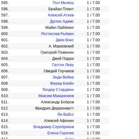
595.
Пол Мелкоу
1
/
7.00
596.
Брайан Плант
1
/
7.00
597.
Алексей Атеев
1
/
7.00
598.
Дуглас Адамс
1
/
7.00
599.
Майкл Лайблинг
1
/
7.00
600.
Ростислав Рыбкин
1
/
7.00
601.
Джек Вэнс
1
/
7.00
602.
А. Марковский
1
/
7.00
603.
Григорий Поженян
1
/
7.00
604.
Джей Парри
1
/
7.00
605.
Гастон Леру
1
/
7.00
606.
Овидий Горчаков
1
/
7.00
607.
Энди Вейер
1
/
7.00
608.
Жерар Клейн
1
/
7.00
609.
Теодор Старджон
1
/
7.00
610.
Максим Макаренков
1
/
7.00
611.
Александр Бобров
1
/
7.00
612.
Фридрих Дюрренматт
1
/
7.00
613.
Ян Вайсс
1
/
7.00
614.
Алексей Афонин
1
/
7.00
615.
Владимир Серебряков
1
/
7.00
616.
Елена Горелик
1
/
7.00