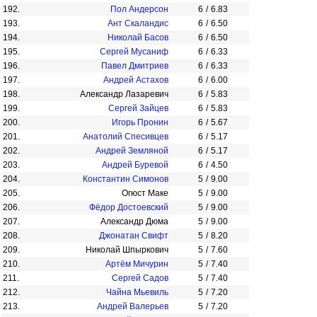
192.
Пол Андерсон
6
/
6.83
193.
Ант Скаландис
6
/
6.50
194.
Николай Басов
6
/
6.50
195.
Сергей Мусаниф
6
/
6.33
196.
Павел Дмитриев
6
/
6.33
197.
Андрей Астахов
6
/
6.00
198.
Александр Лазаревич
6
/
5.83
199.
Сергей Зайцев
6
/
5.83
200.
Игорь Пронин
6
/
5.67
201.
Анатолий Спесивцев
6
/
5.17
202.
Андрей Земляной
6
/
5.17
203.
Андрей Буревой
6
/
4.50
204.
Константин Симонов
5
/
9.00
205.
Огюст Маке
5
/
9.00
206.
Фёдор Достоевский
5
/
9.00
207.
Александр Дюма
5
/
9.00
208.
Джонатан Свифт
5
/
8.20
209.
Николай Шпыркович
5
/
7.60
210.
Артём Мичурин
5
/
7.40
211.
Сергей Садов
5
/
7.40
212.
Чайна Мьевиль
5
/
7.20
213.
Андрей Валерьев
5
/
7.20