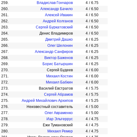
259.
Владислав Гончаров
4
/
6.75
260.
Александр Бачило
4
/
6.50
261.
Алексей Ивакин
4
/
6.50
262.
Андрей Колганов
4
/
6.50
263.
Сергей Буркатовский
4
/
6.50
264.
Денис Владимиров
4
/
6.50
265.
Дмитрий Дашко
4
/
6.25
266.
Олег Шелонин
4
/
6.25
267.
Александр Санфиров
4
/
6.25
268.
Виктор Баженов
4
/
6.25
269.
Борис Батыршин
4
/
6.25
270.
Сергей Будеев
4
/
6.00
271.
Михаил Костин
4
/
6.00
272.
Михаил Бабкин
4
/
6.00
273.
Василий Евстратов
4
/
5.75
274.
Сергей Абрамов
4
/
5.75
275.
Андрей Михайлович Архипов
4
/
5.25
276.
Неизвестный составитель
4
/
5.00
277.
Олег Авраменко
4
/
5.00
278.
Иар Эльтеррус
4
/
4.75
279.
Ежи Тумановский
4
/
4.75
280.
Михаил Ремер
4
/
4.75