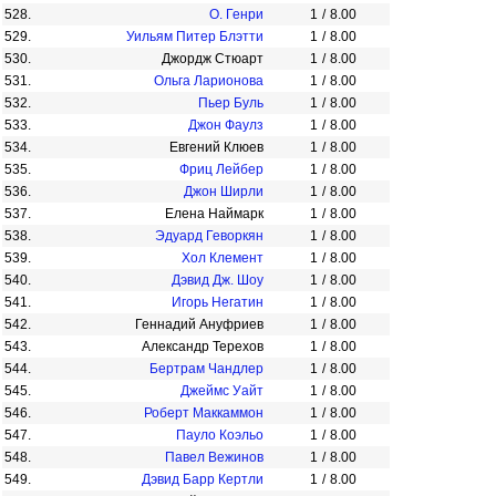
528.
О. Генри
1
/
8.00
529.
Уильям Питер Блэтти
1
/
8.00
530.
Джордж Стюарт
1
/
8.00
531.
Ольга Ларионова
1
/
8.00
532.
Пьер Буль
1
/
8.00
533.
Джон Фаулз
1
/
8.00
534.
Евгений Клюев
1
/
8.00
535.
Фриц Лейбер
1
/
8.00
536.
Джон Ширли
1
/
8.00
537.
Елена Наймарк
1
/
8.00
538.
Эдуард Геворкян
1
/
8.00
539.
Хол Клемент
1
/
8.00
540.
Дэвид Дж. Шоу
1
/
8.00
541.
Игорь Негатин
1
/
8.00
542.
Геннадий Ануфриев
1
/
8.00
543.
Александр Терехов
1
/
8.00
544.
Бертрам Чандлер
1
/
8.00
545.
Джеймс Уайт
1
/
8.00
546.
Роберт Маккаммон
1
/
8.00
547.
Пауло Коэльо
1
/
8.00
548.
Павел Вежинов
1
/
8.00
549.
Дэвид Барр Кертли
1
/
8.00