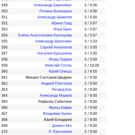
349.
Александр Баренберг
3
/
4.00
350.
Полина Волошина
3
/
4.00
351.
Александр Шакилов
3
/
4.00
352.
Ирина Град
3
/
3.67
353.
Илья Бриз
3
/
3.67
354.
Елена Анатольевна Кузнецова
3
/
3.67
355.
Александр Шапочкин
3
/
3.33
356.
Сергей Анпилогов
3
/
3.00
357.
Наталия Курсанина
3
/
3.00
358.
Игорь Градов
3
/
3.00
359.
Николай Гоголь
2
/
10.00
360.
Юрий Олеша
2
/
9.50
361.
Михаил Салтыков-Щедрин
2
/
9.50
362.
Андрей Платонов
2
/
9.50
363.
Ричард Бах
2
/
9.00
364.
Александр Марков
2
/
9.00
365.
Рафаэль Сабатини
2
/
9.00
366.
Франц Кафка
2
/
9.00
367.
Владимир Кунин
2
/
9.00
368.
Юрий Бондарев
2
/
9.00
369.
Дэниел Киз
2
/
9.00
370.
Л. Пантелеев
2
/
9.00