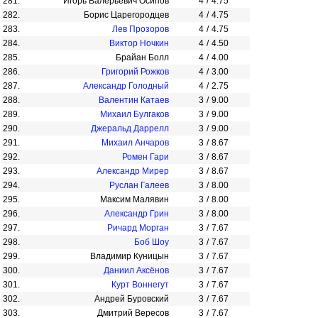
281.
Игорь Валерьевич Осипов
4
/
4.75
282.
Борис Царегородцев
4
/
4.75
283.
Лев Прозоров
4
/
4.75
284.
Виктор Ночкин
4
/
4.50
285.
Брайан Болл
4
/
4.00
286.
Григорий Рожков
4
/
3.00
287.
Александр Голодный
4
/
2.75
288.
Валентин Катаев
3
/
9.00
289.
Михаил Булгаков
3
/
9.00
290.
Джеральд Даррелл
3
/
9.00
291.
Михаил Анчаров
3
/
8.67
292.
Ромен Гари
3
/
8.67
293.
Александр Мирер
3
/
8.67
294.
Руслан Галеев
3
/
8.00
295.
Максим Малявин
3
/
8.00
296.
Александр Грин
3
/
8.00
297.
Ричард Морган
3
/
7.67
298.
Боб Шоу
3
/
7.67
299.
Владимир Куницын
3
/
7.67
300.
Даниил Аксёнов
3
/
7.67
301.
Курт Воннегут
3
/
7.67
302.
Андрей Буровский
3
/
7.67
303.
Дмитрий Вересов
3
/
7.67