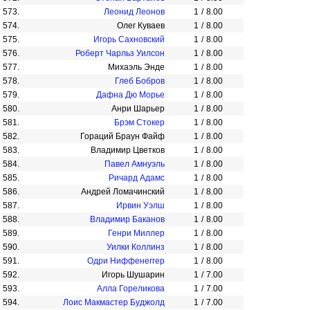
573.
Леонид Леонов
1
/
8.00
574.
Олег Куваев
1
/
8.00
575.
Игорь Сахновский
1
/
8.00
576.
Роберт Чарльз Уилсон
1
/
8.00
577.
Михаэль Энде
1
/
8.00
578.
Глеб Бобров
1
/
8.00
579.
Дафна Дю Морье
1
/
8.00
580.
Анри Шарьер
1
/
8.00
581.
Брэм Стокер
1
/
8.00
582.
Гораций Браун Файф
1
/
8.00
583.
Владимир Цветков
1
/
8.00
584.
Павел Амнуэль
1
/
8.00
585.
Ричард Адамс
1
/
8.00
586.
Андрей Ломачинский
1
/
8.00
587.
Ирвин Уэлш
1
/
8.00
588.
Владимир Баканов
1
/
8.00
589.
Генри Миллер
1
/
8.00
590.
Уилки Коллинз
1
/
8.00
591.
Одри Ниффенеггер
1
/
8.00
592.
Игорь Шушарин
1
/
7.00
593.
Алла Гореликова
1
/
7.00
594.
Лоис Макмастер Буджолд
1
/
7.00