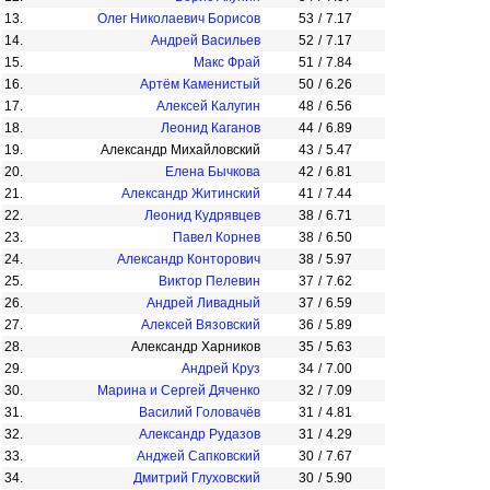
13.
Олег Николаевич Борисов
53
/
7.17
14.
Андрей Васильев
52
/
7.17
15.
Макс Фрай
51
/
7.84
16.
Артём Каменистый
50
/
6.26
17.
Алексей Калугин
48
/
6.56
18.
Леонид Каганов
44
/
6.89
19.
Александр Михайловский
43
/
5.47
20.
Елена Бычкова
42
/
6.81
21.
Александр Житинский
41
/
7.44
22.
Леонид Кудрявцев
38
/
6.71
23.
Павел Корнев
38
/
6.50
24.
Александр Конторович
38
/
5.97
25.
Виктор Пелевин
37
/
7.62
26.
Андрей Ливадный
37
/
6.59
27.
Алексей Вязовский
36
/
5.89
28.
Александр Харников
35
/
5.63
29.
Андрей Круз
34
/
7.00
30.
Марина и Сергей Дяченко
32
/
7.09
31.
Василий Головачёв
31
/
4.81
32.
Александр Рудазов
31
/
4.29
33.
Анджей Сапковский
30
/
7.67
34.
Дмитрий Глуховский
30
/
5.90