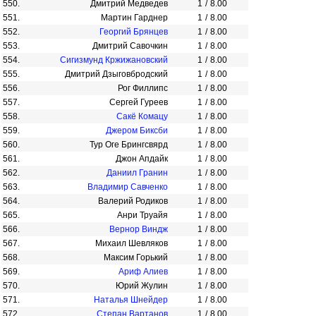
550.
Дмитрий Медведев
1
/
8.00
551.
Мартин Гарднер
1
/
8.00
552.
Георгий Брянцев
1
/
8.00
553.
Дмитрий Савочкин
1
/
8.00
554.
Сигизмунд Кржижановский
1
/
8.00
555.
Дмитрий Дзыговбродский
1
/
8.00
556.
Рог Филлипс
1
/
8.00
557.
Сергей Гуреев
1
/
8.00
558.
Сакё Комацу
1
/
8.00
559.
Джером Биксби
1
/
8.00
560.
Тур Оге Брингсвярд
1
/
8.00
561.
Джон Апдайк
1
/
8.00
562.
Даниил Гранин
1
/
8.00
563.
Владимир Савченко
1
/
8.00
564.
Валерий Родиков
1
/
8.00
565.
Анри Труайя
1
/
8.00
566.
Вернор Виндж
1
/
8.00
567.
Михаил Шевляков
1
/
8.00
568.
Максим Горький
1
/
8.00
569.
Ариф Алиев
1
/
8.00
570.
Юрий Жулин
1
/
8.00
571.
Наталья Шнейдер
1
/
8.00
572.
Степан Вартанов
1
/
8.00