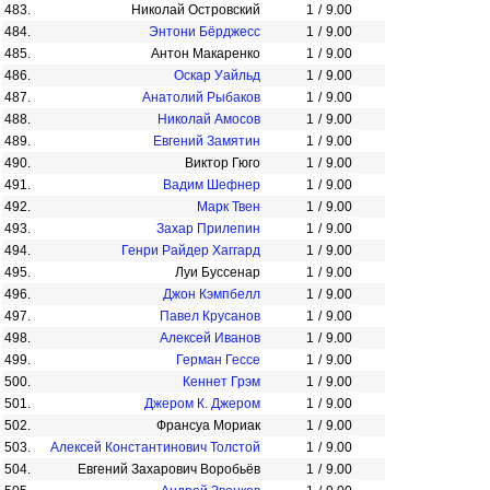
483.
Николай Островский
1
/
9.00
484.
Энтони Бёрджесс
1
/
9.00
485.
Антон Макаренко
1
/
9.00
486.
Оскар Уайльд
1
/
9.00
487.
Анатолий Рыбаков
1
/
9.00
488.
Николай Амосов
1
/
9.00
489.
Евгений Замятин
1
/
9.00
490.
Виктор Гюго
1
/
9.00
491.
Вадим Шефнер
1
/
9.00
492.
Марк Твен
1
/
9.00
493.
Захар Прилепин
1
/
9.00
494.
Генри Райдер Хаггард
1
/
9.00
495.
Луи Буссенар
1
/
9.00
496.
Джон Кэмпбелл
1
/
9.00
497.
Павел Крусанов
1
/
9.00
498.
Алексей Иванов
1
/
9.00
499.
Герман Гессе
1
/
9.00
500.
Кеннет Грэм
1
/
9.00
501.
Джером К. Джером
1
/
9.00
502.
Франсуа Мориак
1
/
9.00
503.
Алексей Константинович Толстой
1
/
9.00
504.
Евгений Захарович Воробьёв
1
/
9.00