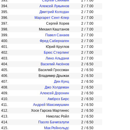
393.
Сергей Синякин
2
/
7.00
394.
Алексей Лукьянов
2
/
7.00
395.
Дмитрий Колодан
2
/
7.00
396.
Маргарет Сент-Клер
2
/
7.00
397.
Сергей Хорев
2
/
7.00
398.
Михаил Каштанов
2
/
7.00
399.
Павел Санаев
2
/
7.00
400.
Фред Саберхаген
2
/
7.00
401.
Юрий Круглов
2
/
7.00
402.
Брюс Стерлинг
2
/
7.00
403.
Лино Альдани
2
/
7.00
404.
Василий Аксёнов
2
/
6.50
405.
Василий Гроссман
2
/
6.50
406.
Владимир Дрыжак
2
/
6.50
407.
Дин Кунц
2
/
6.50
408.
Джо Холдеман
2
/
6.50
409.
Алексей Доронин
2
/
6.50
410.
Амброз Бирс
2
/
6.50
411.
Андрей Максимушкин
2
/
6.50
412.
Хосе Гарсиа Мартинес
2
/
6.50
413.
Николас Ройл
2
/
6.50
414.
Паоло Бачигалупи
2
/
6.50
415.
Мак Рейнольдс
2
/
6.50