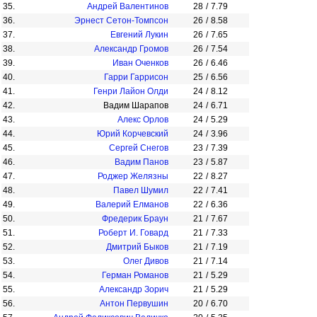
35.
Андрей Валентинов
28
/
7.79
36.
Эрнест Сетон-Томпсон
26
/
8.58
37.
Евгений Лукин
26
/
7.65
38.
Александр Громов
26
/
7.54
39.
Иван Оченков
26
/
6.46
40.
Гарри Гаррисон
25
/
6.56
41.
Генри Лайон Олди
24
/
8.12
42.
Вадим Шарапов
24
/
6.71
43.
Алекс Орлов
24
/
5.29
44.
Юрий Корчевский
24
/
3.96
45.
Сергей Снегов
23
/
7.39
46.
Вадим Панов
23
/
5.87
47.
Роджер Желязны
22
/
8.27
48.
Павел Шумил
22
/
7.41
49.
Валерий Елманов
22
/
6.36
50.
Фредерик Браун
21
/
7.67
51.
Роберт И. Говард
21
/
7.33
52.
Дмитрий Быков
21
/
7.19
53.
Олег Дивов
21
/
7.14
54.
Герман Романов
21
/
5.29
55.
Александр Зорич
21
/
5.29
56.
Антон Первушин
20
/
6.70