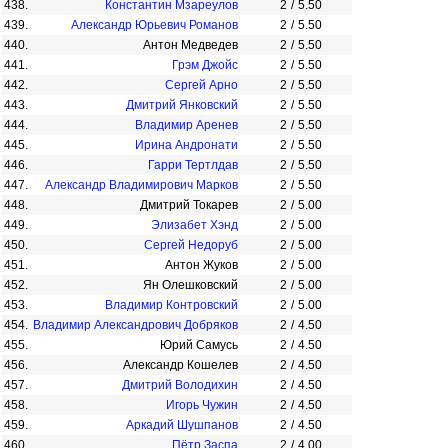
438.
Константин Мзареулов
2
/
5.50
439.
Александр Юрьевич Романов
2
/
5.50
440.
Антон Медведев
2
/
5.50
441.
Грэм Джойс
2
/
5.50
442.
Сергей Арно
2
/
5.50
443.
Дмитрий Янковский
2
/
5.50
444.
Владимир Аренев
2
/
5.50
445.
Ирина Андронати
2
/
5.50
446.
Гарри Тертлдав
2
/
5.50
447.
Александр Владимирович Марков
2
/
5.50
448.
Дмитрий Токарев
2
/
5.00
449.
Элизабет Хэнд
2
/
5.00
450.
Сергей Недоруб
2
/
5.00
451.
Антон Жуков
2
/
5.00
452.
Ян Олешковский
2
/
5.00
453.
Владимир Контровский
2
/
5.00
454.
Владимир Александрович Добряков
2
/
4.50
455.
Юрий Самусь
2
/
4.50
456.
Александр Кошелев
2
/
4.50
457.
Дмитрий Володихин
2
/
4.50
458.
Игорь Чужин
2
/
4.50
459.
Аркадий Шушпанов
2
/
4.50
460.
Пётр Заспа
2
/
4.00