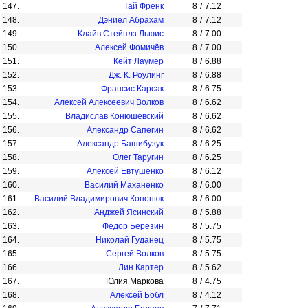
147.
Тай Френк
8
/
7.12
148.
Дэниел Абрахам
8
/
7.12
149.
Клайв Стейплз Льюис
8
/
7.00
150.
Алексей Фомичёв
8
/
7.00
151.
Кейт Лаумер
8
/
6.88
152.
Дж. К. Роулинг
8
/
6.88
153.
Франсис Карсак
8
/
6.75
154.
Алексей Алексеевич Волков
8
/
6.62
155.
Владислав Конюшевский
8
/
6.62
156.
Александр Сапегин
8
/
6.62
157.
Александр Башибузук
8
/
6.25
158.
Олег Таругин
8
/
6.25
159.
Алексей Евтушенко
8
/
6.12
160.
Василий Маханенко
8
/
6.00
161.
Василий Владимирович Кононюк
8
/
6.00
162.
Анджей Ясинский
8
/
5.88
163.
Фёдор Березин
8
/
5.75
164.
Николай Гуданец
8
/
5.75
165.
Сергей Волков
8
/
5.75
166.
Лин Картер
8
/
5.62
167.
Юлия Маркова
8
/
4.75
168.
Алексей Бобл
8
/
4.12