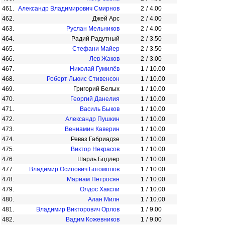
461.
Александр Владимирович Смирнов
2
/
4.00
462.
Джей Арс
2
/
4.00
463.
Руслан Мельников
2
/
4.00
464.
Радий Радутный
2
/
3.50
465.
Стефани Майер
2
/
3.50
466.
Лев Жаков
2
/
3.00
467.
Николай Гумилёв
1
/
10.00
468.
Роберт Льюис Стивенсон
1
/
10.00
469.
Григорий Белых
1
/
10.00
470.
Георгий Данелия
1
/
10.00
471.
Василь Быков
1
/
10.00
472.
Александр Пушкин
1
/
10.00
473.
Вениамин Каверин
1
/
10.00
474.
Реваз Габриадзе
1
/
10.00
475.
Виктор Некрасов
1
/
10.00
476.
Шарль Бодлер
1
/
10.00
477.
Владимир Осипович Богомолов
1
/
10.00
478.
Мариам Петросян
1
/
10.00
479.
Олдос Хаксли
1
/
10.00
480.
Алан Милн
1
/
10.00
481.
Владимир Викторович Орлов
1
/
9.00
482.
Вадим Кожевников
1
/
9.00