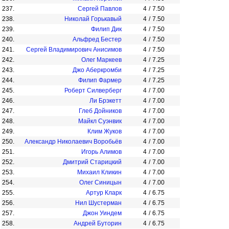
237.
Сергей Павлов
4
/
7.50
238.
Николай Горькавый
4
/
7.50
239.
Филип Дик
4
/
7.50
240.
Альфред Бестер
4
/
7.50
241.
Сергей Владимирович Анисимов
4
/
7.50
242.
Олег Маркеев
4
/
7.25
243.
Джо Аберкромби
4
/
7.25
244.
Филип Фармер
4
/
7.25
245.
Роберт Силверберг
4
/
7.00
246.
Ли Брэкетт
4
/
7.00
247.
Глеб Дойников
4
/
7.00
248.
Майкл Суэнвик
4
/
7.00
249.
Клим Жуков
4
/
7.00
250.
Александр Николаевич Воробьёв
4
/
7.00
251.
Игорь Алимов
4
/
7.00
252.
Дмитрий Старицкий
4
/
7.00
253.
Михаил Кликин
4
/
7.00
254.
Олег Синицын
4
/
7.00
255.
Артур Кларк
4
/
6.75
256.
Нил Шустерман
4
/
6.75
257.
Джон Уиндем
4
/
6.75
258.
Андрей Буторин
4
/
6.75