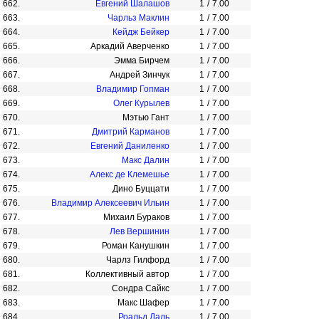
662.
Евгений Шалашов
1
/
7.00
663.
Чарльз Маклин
1
/
7.00
664.
Кейдж Бейкер
1
/
7.00
665.
Аркадий Аверченко
1
/
7.00
666.
Эмма Бирчем
1
/
7.00
667.
Андрей Зинчук
1
/
7.00
668.
Владимир Гопман
1
/
7.00
669.
Олег Курылев
1
/
7.00
670.
Мэтью Гант
1
/
7.00
671.
Дмитрий Карманов
1
/
7.00
672.
Евгений Даниленко
1
/
7.00
673.
Макс Далин
1
/
7.00
674.
Алекс де Клемешье
1
/
7.00
675.
Дино Буццати
1
/
7.00
676.
Владимир Алексеевич Ильин
1
/
7.00
677.
Михаил Бураков
1
/
7.00
678.
Лев Вершинин
1
/
7.00
679.
Роман Канушкин
1
/
7.00
680.
Чарлз Гилфорд
1
/
7.00
681.
Коллективный автор
1
/
7.00
682.
Сондра Сайкс
1
/
7.00
683.
Макс Шафер
1
/
7.00
684.
Роальд Даль
1
/
7.00