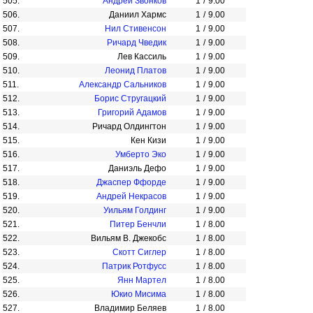
505.
Андрей Звонков
1
/
9.00
506.
Даниил Хармс
1
/
9.00
507.
Нил Стивенсон
1
/
9.00
508.
Ричард Чведик
1
/
9.00
509.
Лев Кассиль
1
/
9.00
510.
Леонид Платов
1
/
9.00
511.
Александр Сальников
1
/
9.00
512.
Борис Стругацкий
1
/
9.00
513.
Григорий Адамов
1
/
9.00
514.
Ричард Олдингтон
1
/
9.00
515.
Кен Кизи
1
/
9.00
516.
Умберто Эко
1
/
9.00
517.
Даниэль Дефо
1
/
9.00
518.
Джаспер Ффорде
1
/
9.00
519.
Андрей Некрасов
1
/
9.00
520.
Уильям Голдинг
1
/
9.00
521.
Питер Бенчли
1
/
8.00
522.
Вильям В. Джекобс
1
/
8.00
523.
Скотт Сиглер
1
/
8.00
524.
Патрик Ротфусс
1
/
8.00
525.
Янн Мартел
1
/
8.00
526.
Юкио Мисима
1
/
8.00
527.
Владимир Беляев
1
/
8.00